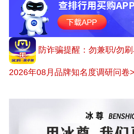
防诈骗提醒：勿兼职/勿刷
2026年08月品牌知名度调研问卷>