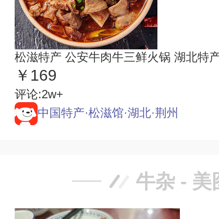
松滋特产 公安牛肉牛三鲜火锅 湖北特
￥169
评论:2w+
中国特产·松滋馆·湖北·荆州
牛杂 - 美