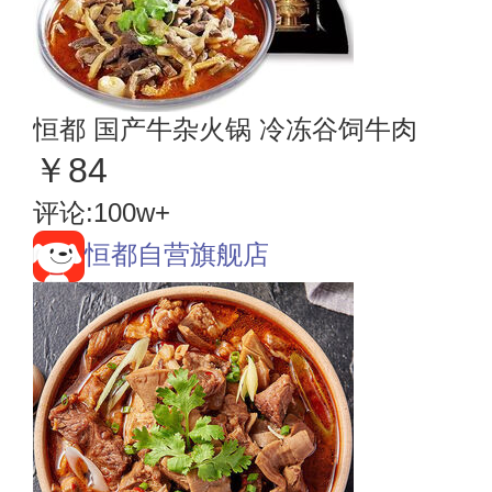
恒都 国产牛杂火锅 冷冻谷饲牛肉
￥84
评论:100w+
恒都自营旗舰店