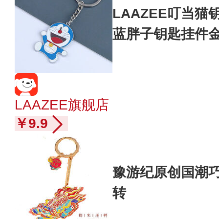
LAAZEE叮当
蓝胖子钥匙挂件金
品 眨眼大笑机器
LAAZEE旗舰店
￥9.9
豫游纪原创国潮巧
转