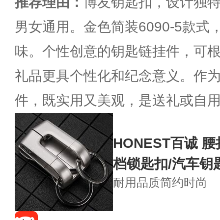
推荐理由：
博友钥匙扣，设计独
男女通用。金色简装6090-5款
味。个性创意的钥匙链挂件，可
礼品更具个性化和纪念意义。作
件，既实用又美观，是送礼或自
HONEST百诚 
档锁匙扣/汽车钥
耐用品质
简约时尚