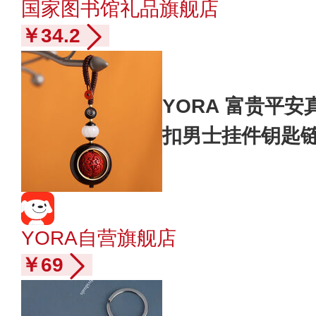
国家图书馆礼品旗舰店
￥34.2
YORA 富贵平
扣男士挂件钥匙
YORA自营旗舰店
￥69