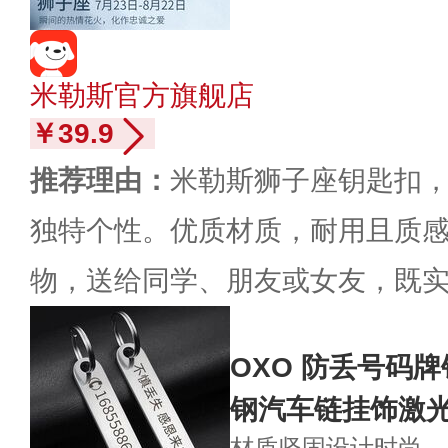
米勒斯官方旗舰店
￥39.9
推荐理由：
米勒斯狮子座钥匙扣
独特个性。优质材质，耐用且质
物，送给同学、朋友或女友，既
OXO 防丢号码
钢汽车链挂饰激光
材质坚固
设计时尚