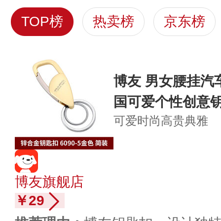
TOP榜
热卖榜
京东榜
博友 男女腰挂汽
国可爱个性创意
可爱时尚
高贵典雅
博友旗舰店
￥29