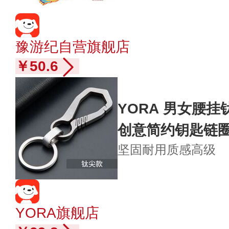
豫游纪自营旗舰店
￥50.6
YORA 男女腰
创意简约钥匙链
坚固耐用
质感高级
YORA旗舰店