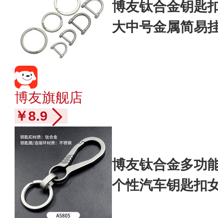
博友钛合金钥匙
大中号金属简易挂件
喷砂钥匙圈
博友旗舰店
￥8.9
博友钛合金多功
个性汽车钥匙扣女士