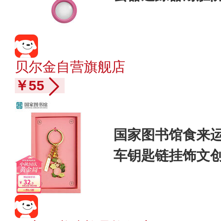
贝尔金自营旗舰店
￥55
国家图书馆食来
车钥匙链挂饰文创
发生