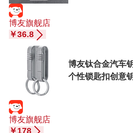
博友旗舰店
￥36.8
博友钛合金汽车
个性锁匙扣创意钥匙
带款
博友旗舰店
￥178