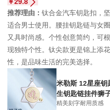
￥29.8
推荐理由：
钛合金汽车钥匙扣，
适合男士使用。腰挂钥匙链与女
又具时尚感。个性创意简约，可
现独特个性。钛尖款更是锦上添
性，是品味生活的完美选择。
米勒斯 12星座
生钥匙链挂件狮
精美刻字
耐用质感