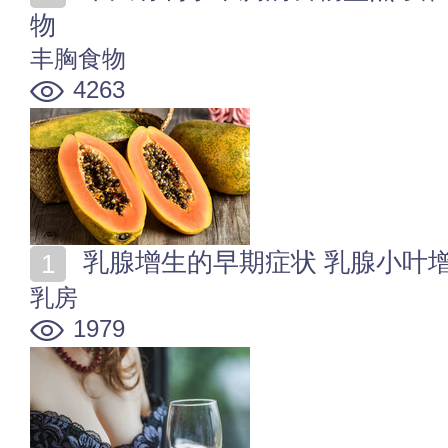
物
丰胸食物
4263
乳腺增生的早期症状 乳腺小叶
乳房
1979