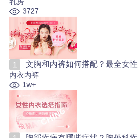
乳房
3727
文胸和内裤如何搭配？最全女性
内衣内裤
1w+
胸部疾病有哪些症状？胸外科疾