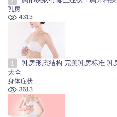
乳房
4313
乳房形态结构 完美乳房标准 乳房健康保养等基础知识
大全
身体症状
3613