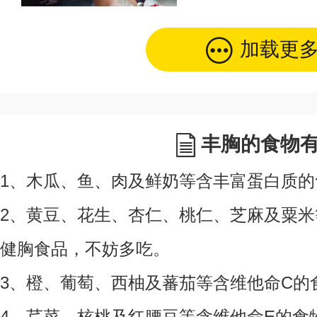
加载更
丰胸的食物
1、木瓜、鱼、肉及鲜奶等含丰富蛋白质
2、黄豆、花生、杏仁、桃仁、芝麻及粟
健胸食品，不妨多吃。
3、橙、葡萄、西柚及蕃茄等含维他命C的
4、芹菜、核桃及红腰豆等含维他命E的食