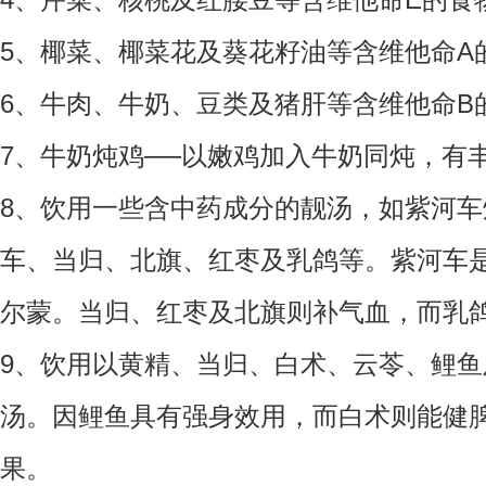
5、椰菜、椰菜花及葵花籽油等含维他命A
6、牛肉、牛奶、豆类及猪肝等含维他命B
7、牛奶炖鸡──以嫩鸡加入牛奶同炖，有
8、饮用一些含中药成分的靓汤，如紫河
车、当归、北旗、红枣及乳鸽等。紫河车
尔蒙。当归、红枣及北旗则补气血，而乳
9、饮用以黄精、当归、白术、云苓、鲤
汤。因鲤鱼具有强身效用，而白术则能健
果。