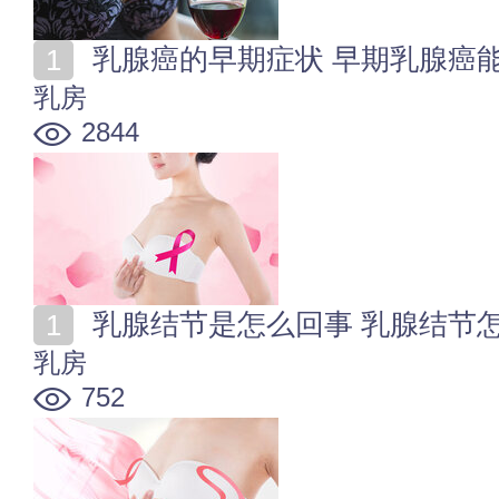
乳腺癌的早期症状 早期乳腺癌能
乳房
2844
乳腺结节是怎么回事 乳腺结节
乳房
752