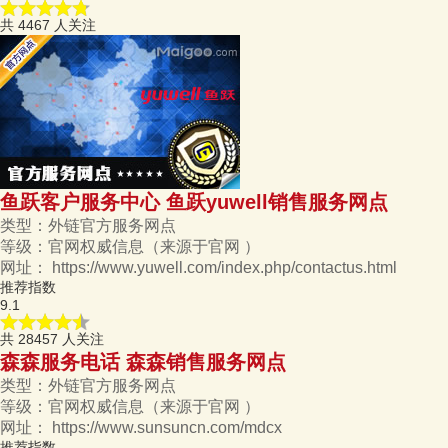
共
4467
人关注
鱼跃客户服务中心 鱼跃yuwell销售服务网点
类型：
外链官方服务网点
等级：
官网权威信息
（来源于官网 ）
网址：
https://www.yuwell.com/index.php/contactus.html
推荐指数
9.1
共
28457
人关注
森森服务电话 森森销售服务网点
类型：
外链官方服务网点
等级：
官网权威信息
（来源于官网 ）
网址：
https://www.sunsuncn.com/mdcx
推荐指数