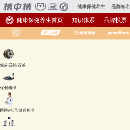
健康保健养生
品牌知名
健康保健养生首页
知识体系
品牌投票
健身器材/器械
保健器械
医院/护理/健康检查