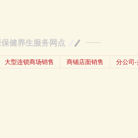
康保健养生服务网点
大型连锁商场销售
商铺店面销售
分公司