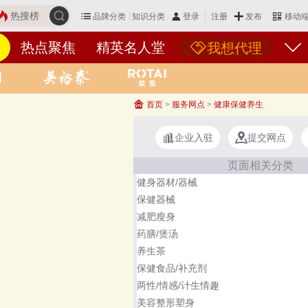
热搜榜
品牌分类
知识分类
发布
登录
注册
移动
热点聚焦
精英名人堂
我想代理
首页
>
服务网点
>
健康保健养生
企业入驻
提交网点
页面相关分类
健身器材/器械
保健器械
减肥瘦身
药膳/煲汤
养生茶
保健食品/补充剂
两性/情感/计生情趣
美容整形塑身