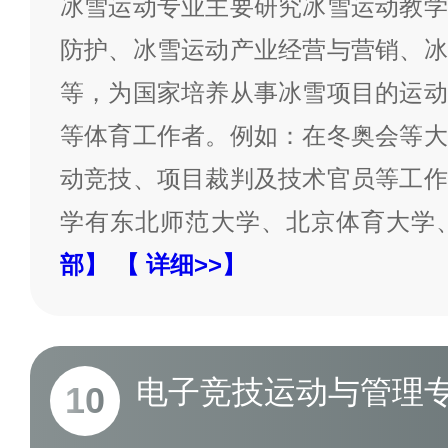
冰雪运动专业主要研究冰雪运动教学
防护、冰雪运动产业经营与营销、冰
等，为国家培养从事冰雪项目的运动
等体育工作者。例如：在冬奥会等大
动竞技、项目裁判及技术官员等工作
学有东北师范大学、北京体育大学
部】
【 详细>>】
电子竞技运动与管理
10