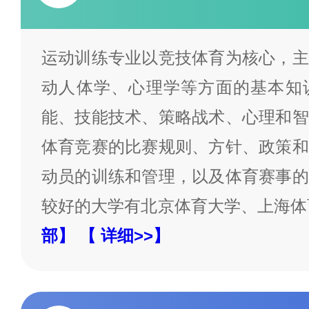
运动训练专业以竞技体育为核心，主
动人体学、心理学等方面的基本知
能、技能技术、策略战术、心理和智
体育竞赛的比赛规则、方针、政策和
动员的训练和管理，以及体育赛事的
较好的大学有北京体育大学、上海体
部】
【 详细>>】