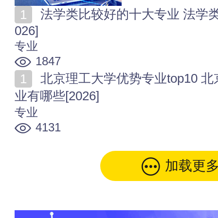
法学类比较好的十大专业 法学类热门本科专业有哪些[2
026]
专业
1847
北京理工大学优势专业top10 北京理工大学比较好的专
业有哪些[2026]
专业
4131
加载更