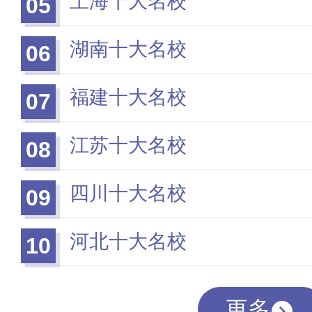
上海十大名校
05
湖南十大名校
06
福建十大名校
07
江苏十大名校
08
四川十大名校
09
河北十大名校
10
更多