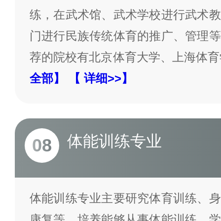
练，在武术馆、武术学校进行武术教
门进行民族传统体育的推广、管理等
荐的院校有北京体育大学、上海体育
全部】
【 详细>>】
体能训练专业
08
体能训练专业主要研究体育训练、身
康复等，培养能够从事体能训练、学