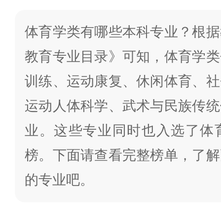
体育学类有哪些本科专业？根据
教育专业目录》可知，体育学类
训练、运动康复、休闲体育、社
运动人体科学、武术与民族传统
业。这些专业同时也入选了体
榜。下面请查看完整榜单，了解
的专业吧。