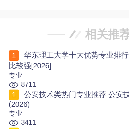
相关推
华东理工大学十大优势专业排行 华东理工大学哪个专业
比较强[2026]
专业
8711
公安技术类热门专业推荐 公安技术类比较好的本科专业
(2026)
专业
3411