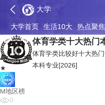
大学
大学首页
生活10大
热点聚
体育学类十大热门
体育学类比较好十大热门
本科专业[2026]
★
M地区榜
0