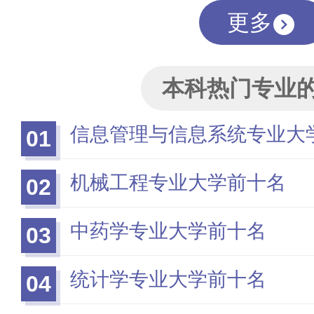
更多
本科热门专业
信息管理与信息系统专业大
01
机械工程专业大学前十名
02
中药学专业大学前十名
03
统计学专业大学前十名
04