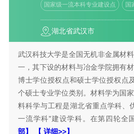
现的结果。上榜名单由大数据
国家级一流本科专业建设点
国
成，名单仅供参考，另外本榜单
学校的排行情况可能会因不同评
湖北省武汉市
及政策调整等因素而有所变动
武汉科技大学是全国无机非金属材料
况，建议查阅官方或权威教育部
一，其下设的材料与冶金学院拥有材
为我喜欢的投票>>
博士学位授权点和硕士学位授权点及
个硕士专业学位类别。材料学为国家
料科学与工程是湖北省重点学科、优
一流学科”建设学科。在第四轮全
部】
【 详细>>】