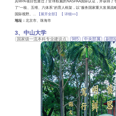
其MPA项目也通过了全球权威的NASPAA国际认证，并获
了“一核、五维、六体系”的育人框架，以“服务国家重大发展
国际视野。
...
【展开全部】
【 详细>>】
地址：
北京市、珠海市
中山大学
国家级一流本科专业建设点
985
中央部属
副部