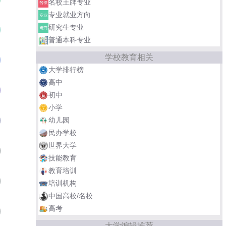
名校王牌专业
专业就业方向
研究生专业
武汉大学
02
普通本科专业
学校教育相关
复旦大学
03
大学排行榜
高中
华中科技大学
04
初中
小学
北京师范大学
幼儿园
05
民办学校
世界大学
中国海洋大学
06
技能教育
教育培训
云南大学
07
培训机构
中国高校/名校
高考
中南财经政法大学
08
大学编辑推荐