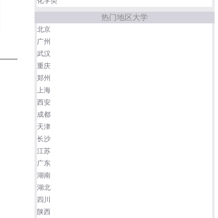
化学类
热门地区大学
北京
广州
武汉
重庆
郑州
上海
西安
成都
天津
长沙
江苏
广东
湖南
湖北
四川
陕西