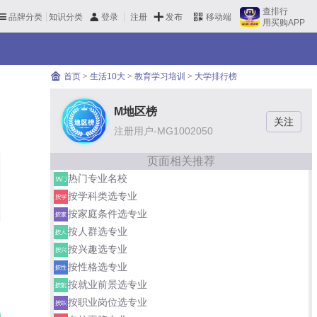
查排行
品牌分类
知识分类
发布
登录
注册
移动端
用买购APP
首页
>
生活10大
>
教育学习培训
>
大学排行榜
M地区榜
注册用户-MG1002050
页面相关推荐
热门专业名校
按学科类选专业
按家庭条件选专业
按人群选专业
按兴趣选专业
按性格选专业
按就业前景选专业
按职业岗位选专业
中山大学
01