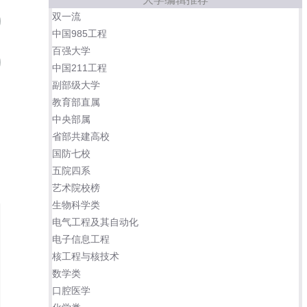
双一流
西南交通大学
09
中国985工程
百强大学
大连理工大学
10
中国211工程
副部级大学
东北大学
中国农业大学
教育部直属
中央部属
省部共建高校
兰州大学
中国政法大学
国防七校
五院四系
首都医科大学
艺术院校榜
生物科学类
电气工程及其自动化
电子信息工程
核工程与核技术
数学类
口腔医学