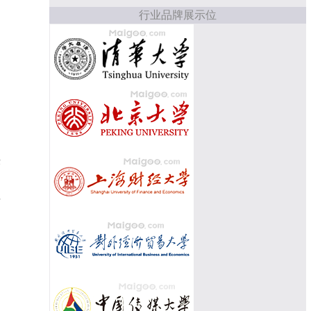
行业品牌展示位
授
，
理