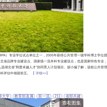
MPA）专业学位试点单位之一，2005年获得公共管理一级学科博士学位
湖北省品牌专业建设点、国家级一流本科专业建设点，也是国家特色专业
入选湖北省“荆楚卓越人才”协同育人计划项目。据小编了解，该校公共管
轮学科评估中雄踞前五。
【 详细>>】
级大学
教育部直属
双一流
211
省部共建
查看图集