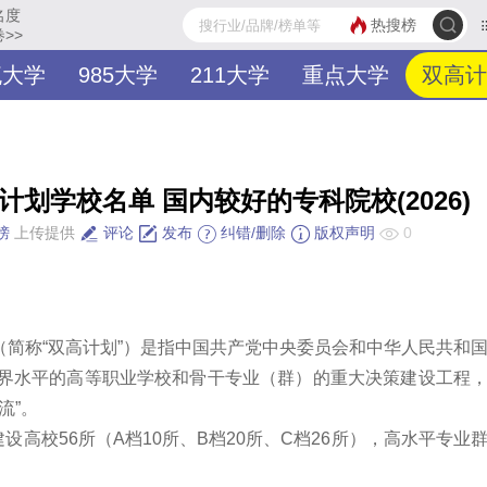
名度
热搜榜
>>
流大学
985大学
211大学
重点大学
双高计
计划学校名单 国内较好的专科院校(2026)
榜
上传提供
评论
发布
纠错/删除
版权声明
0
简称“双高计划”）是指中国共产党中央委员会和中华人民共和
界水平的高等职业学校和骨干专业（群）的重大决策建设工程
流”。
设高校56所（A档10所、B档20所、C档26所），高水平专业