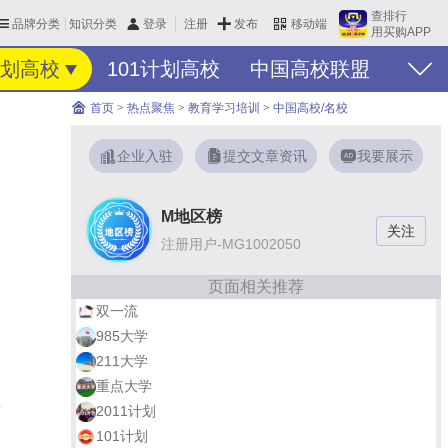
查排行
品牌分类
知识分类
发布
登录
注册
移动端
用买购APP
划高校
101计划高校
中国高校联盟
首页
>
热点聚焦
>
教育学习培训
>
中国高校/名校
企业入驻
提交文章资讯
我要展示
M地区榜
注册用户-MG1002050
页面相关推荐
双一流
国
985大学
，
211大学
重点大学
群
2011计划
101计划