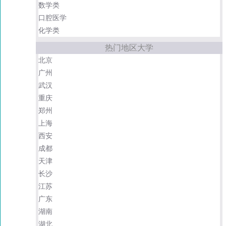
数学类
口腔医学
化学类
热门地区大学
北京
广州
武汉
重庆
郑州
上海
西安
成都
天津
长沙
江苏
广东
湖南
湖北