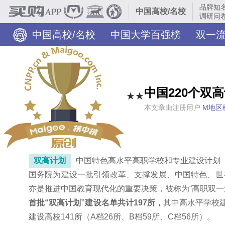
品牌知
中国高校/名校
调研问卷
中国高校/名校
中国大学百强榜
双一
各省名校
城市名校
中国220个双高
★★
本文章由注册用户
M地区
双高计划
中国特色高水平高职学校和专业建设计划（
国务院为建设一批引领改革、支撑发展、中国特色、世
亦是推进中国教育现代化的重要决策，被称为“高职双一
首批“双高计划”建设名单共计197所，
其中高水平学校建
建设高校141所（A档26所、B档59所、C档56所）。