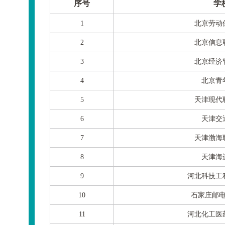
序号
学
1
北京劳动
2
北京信息
3
北京经济
4
北京青
5
天津现代
6
天津交
7
天津渤海
8
天津海
9
河北科技工
10
石家庄邮
11
河北化工医