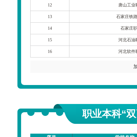
12
唐山工业
13
石家庄铁
14
石家庄
15
河北石油
16
河北软件
职业本科“双