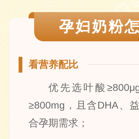
孕妇奶粉
看营养配比
优先选叶酸≥800μ
≥800mg，且含DHA
合孕期需求；