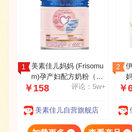
美素佳儿妈妈 (Frisomu
m)孕产妇配方奶粉（调
评论：5w+
￥158
￥6
制乳粉）400g孕妈孕妇
奶粉
美素佳儿自营旗舰店