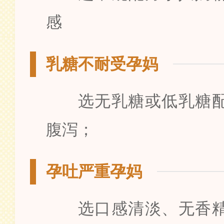
感
乳糖不耐受孕妈
选无乳糖或低乳糖
腹泻；
孕吐严重孕妈
选口感清淡、无香