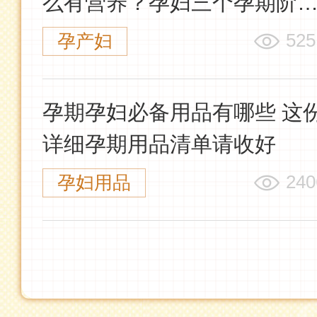
么有营养？孕妇三个孕期阶
科学营养指导
525
孕产妇
孕期孕妇必备用品有哪些 这
详细孕期用品清单请收好
240
孕妇用品