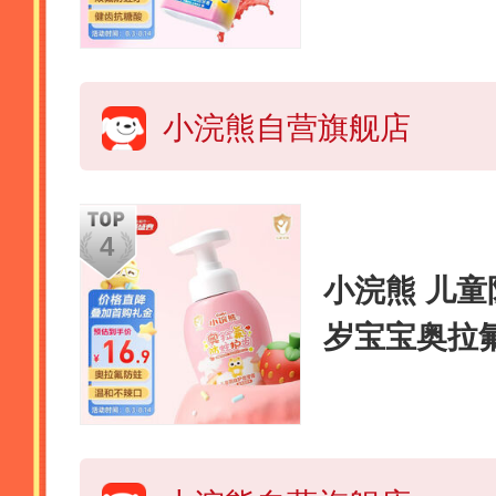
肉莓莓味150
小浣熊自营旗舰店
小浣熊 儿童
岁宝宝奥拉
莓慕斯味120