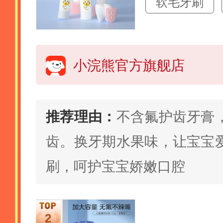
软毛牙刷
小浣熊官方旗舰店
推荐理由：
不含氟护齿牙膏
齿。换牙期水果味，让宝宝
刷，呵护宝宝娇嫩口腔