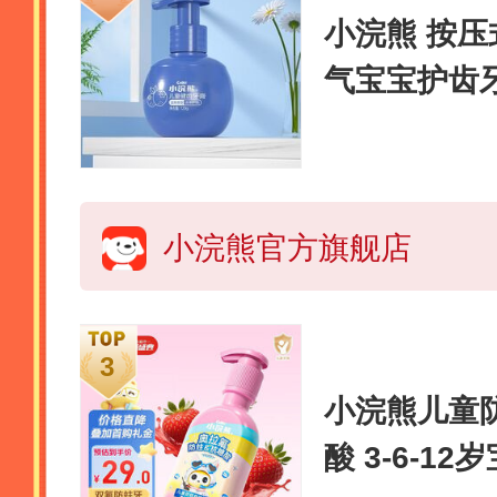
小浣熊 按
气宝宝护齿牙
钻蓝莓味
小浣熊官方旗舰店
小浣熊儿童
酸 3-6-1