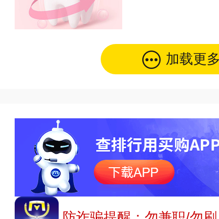
加载更
防诈骗提醒：勿兼职/勿刷