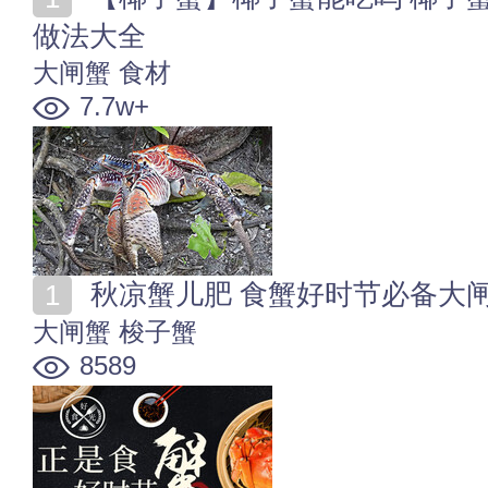
做法大全
大闸蟹
食材
7.7w+
秋凉蟹儿肥 食蟹好时节必备大
大闸蟹
梭子蟹
8589