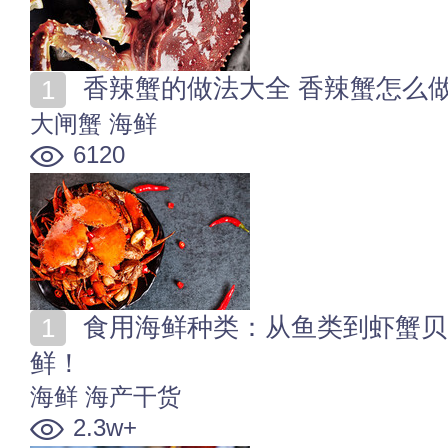
香辣蟹的做法大全 香辣蟹怎么
大闸蟹
海鲜
6120
食用海鲜种类：从鱼类到虾蟹贝，一篇读懂所有常吃海
鲜！
海鲜
海产干货
2.3w+