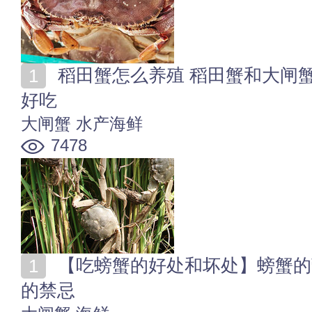
稻田蟹怎么养殖 稻田蟹和大闸蟹的区别 稻田蟹怎么做
好吃
大闸蟹
水产海鲜
7478
【吃螃蟹的好处和坏处】螃蟹的营养价值及功效 吃螃蟹
的禁忌