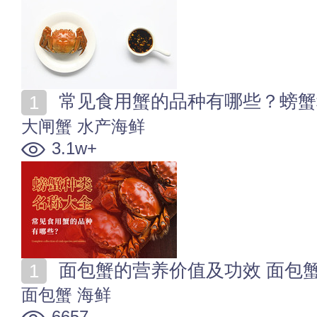
常见食用蟹的品种有哪些？螃蟹
大闸蟹
水产海鲜
3.1w+
面包蟹的营养价值及功效 面包
面包蟹
海鲜
6657