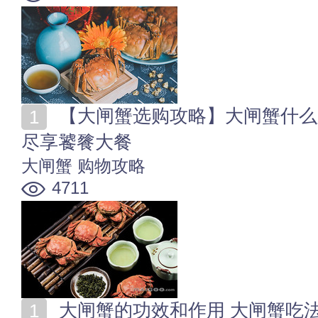
【大闸蟹选购攻略】大闸蟹什么牌子好？精选金秋蟹礼
尽享饕餮大餐
大闸蟹
购物攻略
4711
大闸蟹的功效和作用 大闸蟹吃