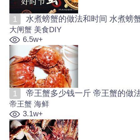
水煮螃蟹的做法和时间 水煮螃
大闸蟹
美食DIY
6.5w+
帝王蟹多少钱一斤 帝王蟹的做
帝王蟹
海鲜
3.1w+