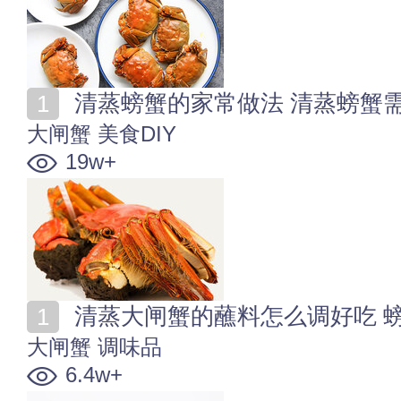
清蒸螃蟹的家常做法 清蒸螃蟹
大闸蟹
美食DIY
19w+
清蒸大闸蟹的蘸料怎么调好吃 
大闸蟹
调味品
6.4w+