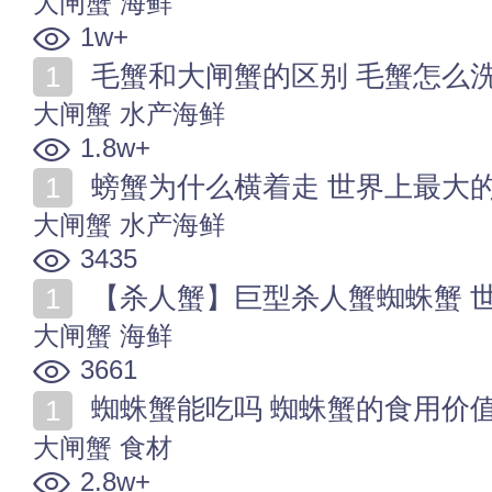
大闸蟹
海鲜
1w+
毛蟹和大闸蟹的区别 毛蟹怎么洗
大闸蟹
水产海鲜
1.8w+
螃蟹为什么横着走 世界上最大
大闸蟹
水产海鲜
3435
【杀人蟹】巨型杀人蟹蜘蛛蟹 
大闸蟹
海鲜
3661
蜘蛛蟹能吃吗 蜘蛛蟹的食用价值
大闸蟹
食材
2.8w+