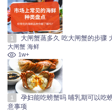
大闸蟹蒸多久 吃大闸蟹的步骤
大闸蟹
海鲜
1w+
孕妇能吃螃蟹吗 哺乳期可以吃螃蟹吗 怀孕吃大闸蟹注
意事项