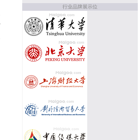
行业品牌展示位
影
地
、
8