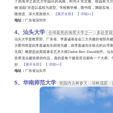
了西海岸之新式大学园区的风格，时尚不失文雅。校园有大片
物“励励”亦是以荔枝为原型。学校教学楼，图书馆，脚踏实地
随便进。深大里面很大
...
【展开全部】
【 详细>>】
地址：
广东省深圳市
汕头大学
全球最美的海景大学之一
多处景观
汕头大学是教育部、广东省、李嘉诚基金会三方共建的省部共
大图书馆是由李嘉诚先生捐资兴建，由李嘉诚先生钦点的台湾著
无我》雕塑是由英国著名艺术大师Zadok Ben–David创
世界顶尖建筑师的作品，真的是每个建筑背后都有一个大师。
好
...
【展开全部】
【 详细>>】
地址：
广东省汕头市
华南师范大学
校园内古树参天
绿树成荫