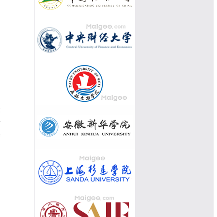
众
每
美
【