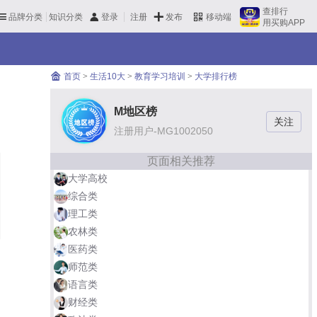
查排行
品牌分类
知识分类
发布
登录
注册
移动端
用买购APP
首页
>
生活10大
>
教育学习培训
>
大学排行榜
M地区榜
注册用户-MG1002050
页面相关推荐
大学高校
综合类
理工类
农林类
医药类
师范类
语言类
财经类