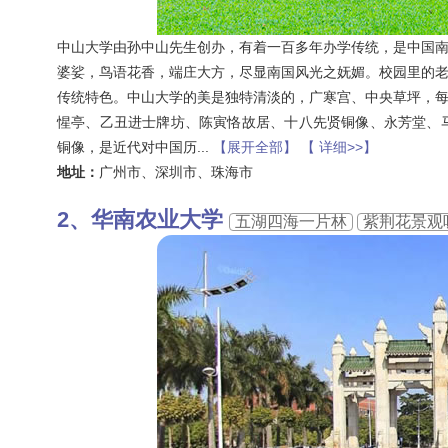
中山大学由孙中山先生创办，有着一百多年办学传统，是中国
婆娑，鸟语花香，端庄大方，尽显南国风光之妩媚。校园里的
传统特色。中山大学的美是独特清淡的，广寒宫、中央草坪，
惺亭、乙丑进士牌坊、陈寅恪故居、十八先贤铜像、永芳堂、
铜像，是近代对中国历
...
【展开全部】
【 详细>>】
地址：
广州市、深圳市、珠海市
华南农业大学
五湖四海一片林
紫荆花景观