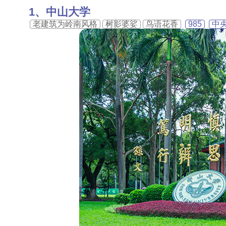
中山大学
老建筑为岭南风格
树影婆娑
鸟语花香
985
中