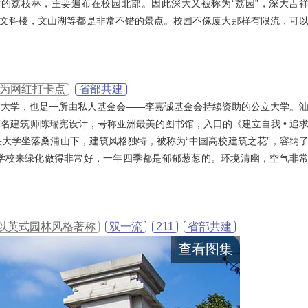
的荔枝林，主要遍布在校园北部。因此深大又被称为“荔园”，深大吉
，文科楼，文山湖等都是非常不错的景点。校园不像厦大那样有限流，可
为网红打卡点
省部共建
建大学，也是一所由私人基金会——李嘉诚基金会持续资助的公立大学。
名建筑师陈瑞宪设计，号称亚洲最美的图书馆，入口的《建立自我 • 追
作。汕头大学坐落桑浦山下，建筑风格独特，被称为“中国高校建筑之花”，容纳
学校来绿化做得非常好，一年四季都是郁郁葱葱的。环境清幽，空气非
以英式园林风格著称
双一流
211
省部共建
查看图集