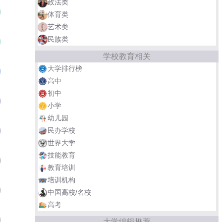
政法类
中山大学
01
体育类
艺术类
民族类
华南理工大学
02
学校教育相关
大学排行榜
深圳大学
03
高中
初中
华南师范大学
04
小学
幼儿园
华南农业大学
民办学校
05
世界大学
技能教育
南方医科大学
06
教育培训
培训机构
珠海科技学院
07
中国高校/名校
高考
广州美术学院
08
大学编辑推荐