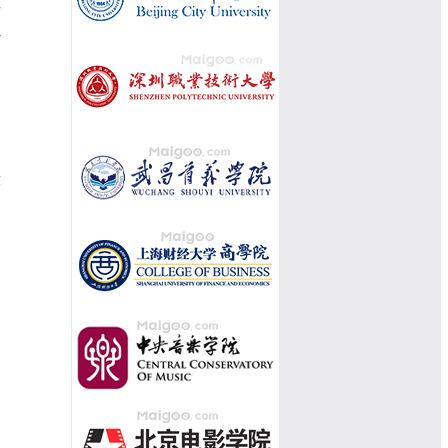
祥
以
汕
求
了
常