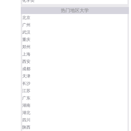
化学类
热门地区大学
北京
广州
武汉
重庆
郑州
上海
西安
成都
天津
长沙
江苏
广东
湖南
湖北
四川
陕西