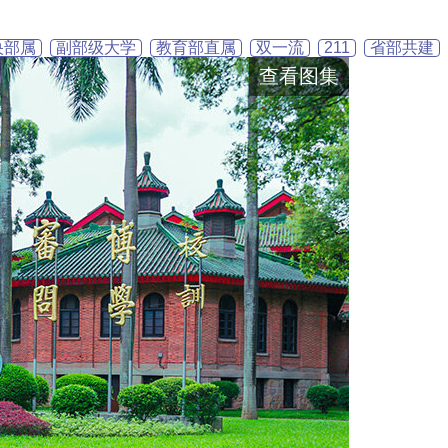
央部属
副部级大学
教育部直属
双一流
211
省部共建
查看图集