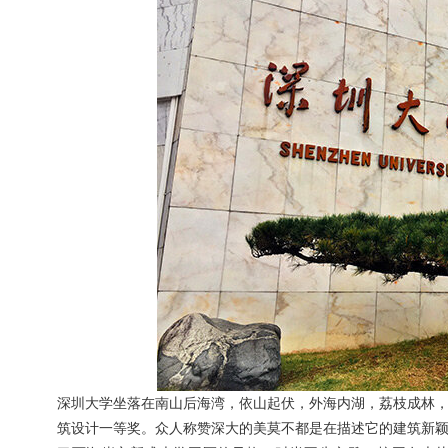
深圳大学坐落在南山后海湾，依山起伏，外海内湖，荔枝成林
筑设计一等奖。众人称赞深大的美莫不都是在描述它的建筑新