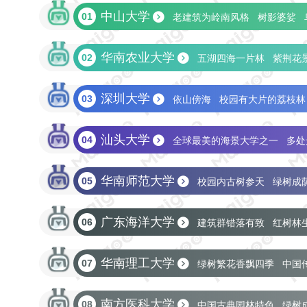
中山大学
01
老建筑为岭南风格
树影婆娑
教育部直属
双一流
211
省部共建
华南农业大学
02
五湖四海一片林
紫荆花
深圳大学
03
依山傍海
校园有大片的荔枝林
汕头大学
04
全球最美的海景大学之一
多处
华南师范大学
05
校园内古树参天
绿树成
广东海洋大学
06
建筑群错落有致
红树林
华南理工大学
07
绿树繁花香飘四季
中国
卓越大学联盟
双一流
211
省部共建
南方医科大学
08
中国古典园林特色
绿树