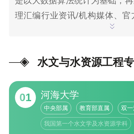
是以大数据算法统计为基础，再
理汇编行业资讯/机构媒体、官
据、网络投票、点评、关注度、
等参数信息；结合学校的专业
平、学术影响力、办学特色、师
办学时间、办学规模、学校荣誉
估指标，综合分析研究专业测评
河海大学
01
得出，是大数据、云计算、数据
中央部属
教育部直属
双一
结果。上榜名单由大数据算法统
我国第一个水文学及水资源学科