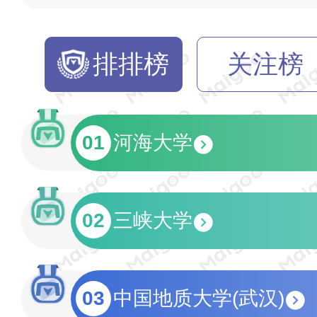
排排榜
关注榜
01
河海大学
02
三峡大学
03
中国地质大学(武汉)