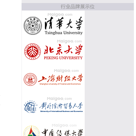
行业品牌展示位
安
业
，