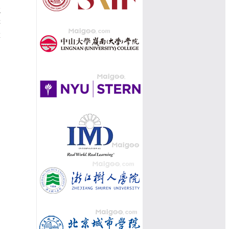
院
评
革