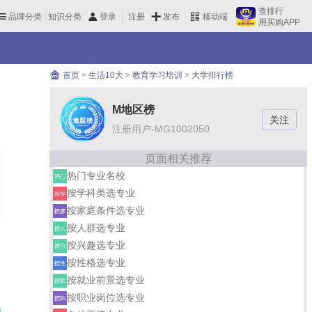
查排行
品牌分类
知识分类
发布
登录
注册
移动端
用买购APP
首页
>
生活10大
>
教育学习培训
>
大学排行榜
M地区榜
注册用户-MG1002050
页面相关推荐
热门专业名校
按学科类选专业
按家庭条件选专业
按人群选专业
按兴趣选专业
按性格选专业
按就业前景选专业
按职业岗位选专业
中国科学技术大学
01