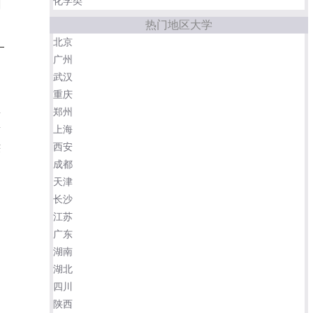
化学类
热门地区大学
北京
广州
武汉
重庆
郑州
安
上海
第
西安
获
成都
天津
长沙
江苏
广东
湖南
湖北
四川
陕西