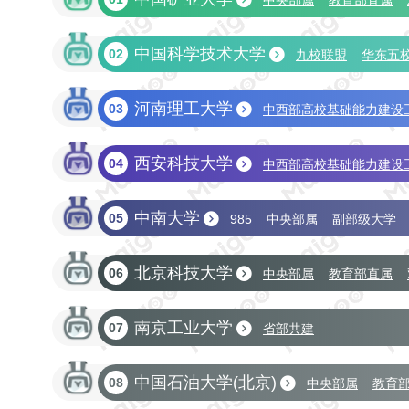
中央部属
教育部直属
中国科学技术大学
02
九校联盟
华东五
省部共建
河南理工大学
03
中西部高校基础能力建设
西安科技大学
04
中西部高校基础能力建设
中南大学
05
985
中央部属
副部级大学
北京科技大学
06
中央部属
教育部直属
南京工业大学
07
省部共建
中国石油大学(北京)
08
中央部属
教育