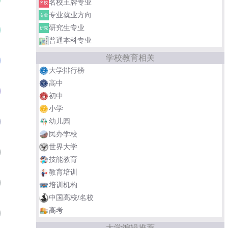
名校王牌专业
专业就业方向
研究生专业
中南大学
02
普通本科专业
学校教育相关
重庆大学
03
大学排行榜
高中
东北大学
04
初中
小学
河南理工大学
幼儿园
05
民办学校
世界大学
北京理工大学
06
技能教育
教育培训
山东科技大学
07
培训机构
中国高校/名校
高考
中国矿业大学
08
大学编辑推荐