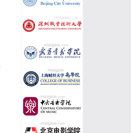
省
士
选