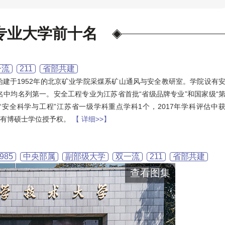
专业大学前十名
一流
211
省部共建
建于1952年的北京矿业学院采煤系矿山通风与安全教研室。学院设有
中均名列第一。安全工程专业为江苏省首批“省级品牌专业”和国家级“
安全科学与工程”江苏省一级学科重点学科1个，2017年学科评估中
具有博硕士学位授予权。
【 详细>>】
985
中央部属
副部级大学
双一流
211
省部共建
查看图集