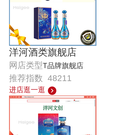
洋河酒类旗舰店
网店类型
T品牌旗舰店
推荐指数 48211
进店逛一逛