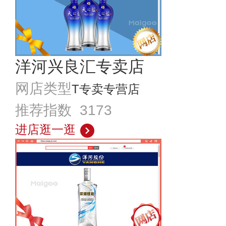
洋河兴良汇专卖店
网店类型
T专卖专营店
推荐指数 3173
进店逛一逛