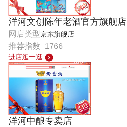
洋河文创陈年老酒官方旗舰店
网店类型
京东旗舰店
推荐指数 1766
进店逛一逛
洋河中酿专卖店