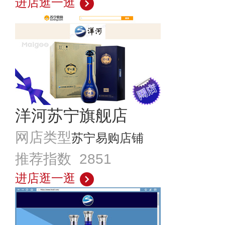
进店逛一逛
洋河苏宁旗舰店
网店类型
苏宁易购店铺
推荐指数 2851
进店逛一逛