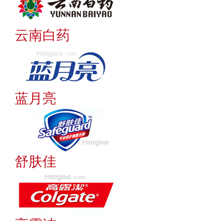
云南白药
蓝月亮
舒肤佳