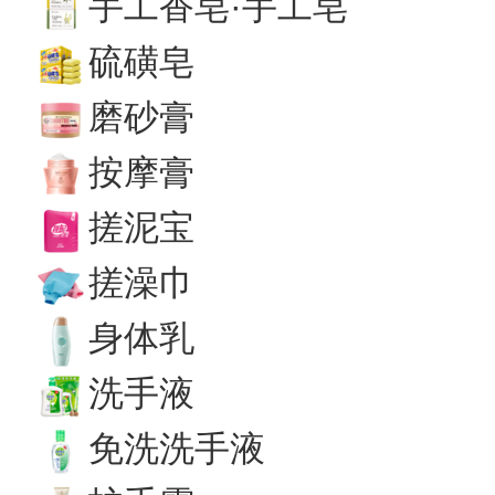
手工香皂·手工皂
硫磺皂
磨砂膏
按摩膏
搓泥宝
搓澡巾
身体乳
洗手液
免洗洗手液