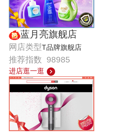
蓝月亮旗舰店
网店类型
T品牌旗舰店
推荐指数 98985
进店逛一逛