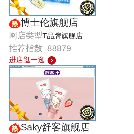
博士伦旗舰店
网店类型
T品牌旗舰店
推荐指数 88879
进店逛一逛
Saky舒客旗舰店