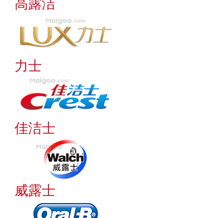
高露洁
力士
佳洁士
威露士