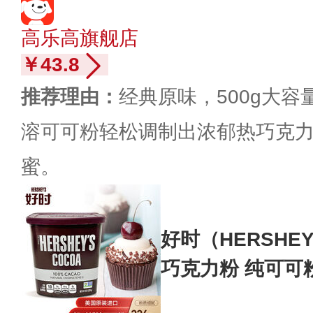
高乐高旗舰店
￥43.8
推荐理由：
经典原味，500g大
溶可可粉轻松调制出浓郁热巧克
蜜。
好时（HERSHE
巧克力粉 纯可可
用原料226g/罐