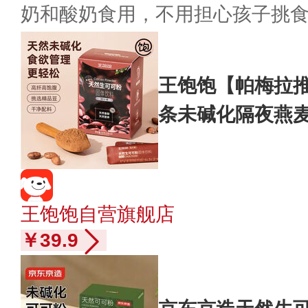
奶和酸奶食用，不用担心孩子挑
王饱饱【帕梅拉推
条未碱化隔夜燕
王饱饱自营旗舰店
￥39.9