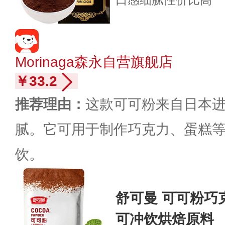
Morinaga森永自营旗舰店
￥33.2
推荐理由：
这款可可粉来自日本
腻。它可用于制作巧克力、蛋糕
饮。
舒可曼 可可粉巧克力粉1
可冲饮烘焙原料