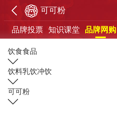
可可粉
页
品牌投票
知识课堂
品牌网购
饮食食品
饮料乳饮冲饮
可可粉