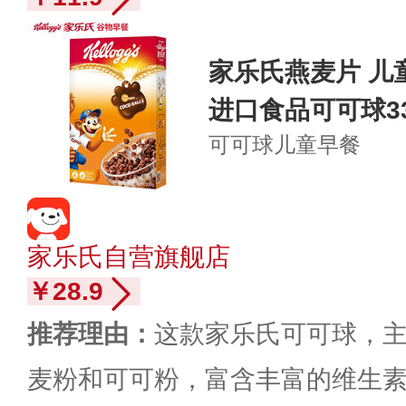
家乐氏燕麦片 儿
进口食品可可球33
可可球
儿童早餐
家乐氏自营旗舰店
￥28.9
推荐理由：
这款家乐氏可可球，
麦粉和可可粉，富含丰富的维生