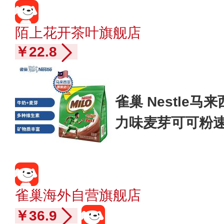
陌上花开茶叶旗舰店
￥22.8
雀巢 Nestle
力味麦芽可可粉速
4g/袋
雀巢海外自营旗舰店
￥36.9