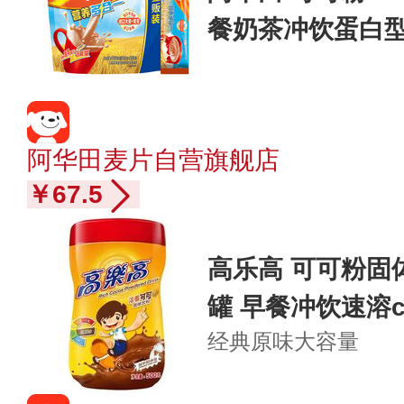
餐奶茶冲饮蛋白
阿华田麦片自营旗舰店
￥67.5
高乐高 可可粉固体
罐 早餐冲饮速溶
经典原味
大容量