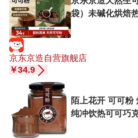
京东京造天然生可可
袋）未碱化烘焙
装
京东京造自营旗舰店
￥34.9
陌上花开 可可粉
纯冲饮热可可巧克