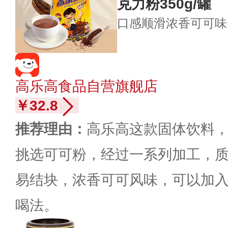
克力粉350g/罐
口感顺滑
浓香可可味
高乐高食品自营旗舰店
￥32.8
推荐理由：
高乐高这款固体饮料，净
挑选可可粉，经过一系列加工，
易结块，浓香可可风味，可以加入
喝法。