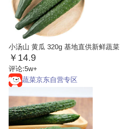
小汤山 黄瓜 320g 基地直供新鲜蔬菜
￥14.9
评论:5w+
蔬菜京东自营专区