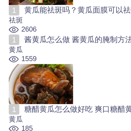
黄瓜能祛斑吗？黄瓜面膜可以祛
祛斑
2606
酱黄瓜怎么做 酱黄瓜的腌制方
黄瓜
1559
糖醋黄瓜怎么做好吃 爽口糖醋
黄瓜
185