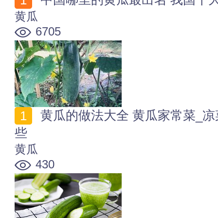
黄瓜
6705
黄瓜的做法大全 黄瓜家常菜_凉菜_饮品_创意小吃有哪
些
黄瓜
430