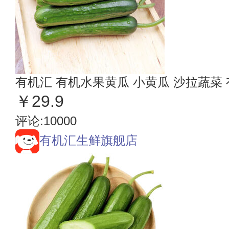
有机汇 有机水果黄瓜 小黄瓜 沙拉蔬菜
￥29.9
评论:10000
有机汇生鲜旗舰店