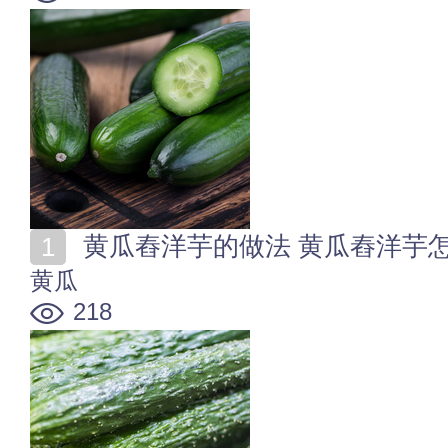
黄瓜舂洋芋的做法 黄瓜舂洋芋
黄瓜
218