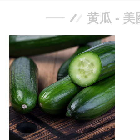
黄瓜 - 美