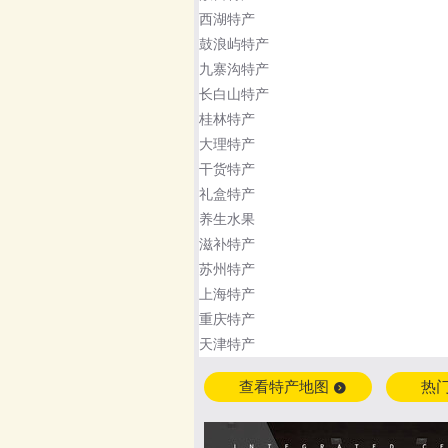
西湖特产
鼓浪屿特产
九寨沟特产
长白山特产
桂林特产
大理特产
干货特产
礼盒特产
养生水果
滋补特产
苏州特产
上海特产
重庆特产
天津特产
查看特产地图
热