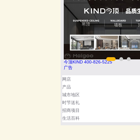
25
悍马HORSE 400-012-6012
广告
网店
产品
城市地区
时节送礼
招商项目
生活百科