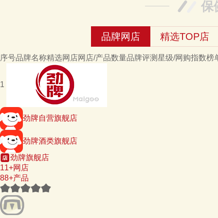
保
品牌网店
精选TOP店
序号
品牌名称
精选网店
网店/产品数量
品牌评测星级/网购指数
榜
1
劲牌自营旗舰店
劲牌酒类旗舰店
劲牌旗舰店
11+网店
88+产品