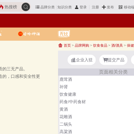
热搜榜
品牌分类
知识分类
发布
登录
注册
移动
首页
>
品牌网购
>
饮食食品
>
酒/酒具
>
保健
企业入驻
提交产品
资质的三无产品。
页面相关分类
造的，口感和安全性更
鹿茸酒
补肾
饮食健康
药食/中药食材
黄酒
花雕酒
二锅头
高粱酒