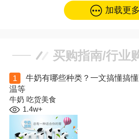
加载更
买购指南/行业
牛奶有哪些种类？一文搞懂搞懂全脂、脱脂、巴氏、常
温等
牛奶
吃货美食
1.4w+