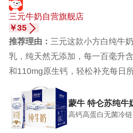
三元牛奶自营旗舰店
￥35
推荐理由：
三元这款小方白纯牛奶，
乳，纯天然无添加，每一百毫升含有
和110mg原生钙，轻松补充每日
蒙牛 特仑苏纯牛奶
高钙高蛋白
无菌冷链