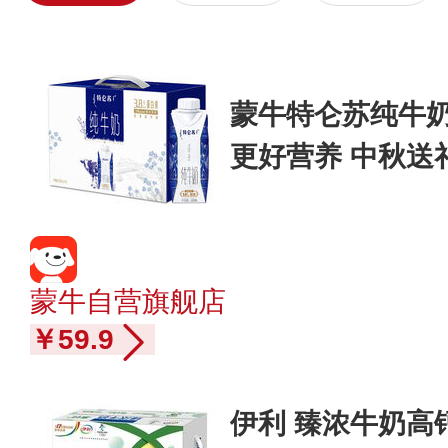
蒙牛特仑苏纯牛奶梦
更好营养 中秋送
蒙牛自营旗舰店
￥59.9
伊利 臻浓牛奶高钙 