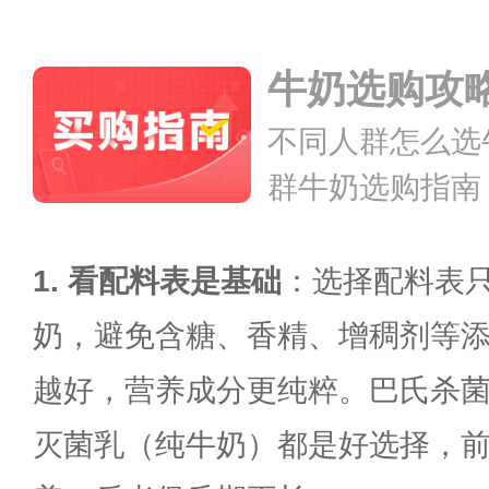
脂、脱脂、巴氏
【牛奶选购】牛
牛奶选购攻
让你不再眼花缭
奶”！
不同人群怎么选
群牛奶选购指南
【儿童牛奶选购
奶 为孩子健康
1. 看配料表是基础
：选择配料表只
【奶制品大全】
奶，避免含糖、香精、增稠剂等
盘点 这些你都
越好，营养成分更纯粹。巴氏杀
灭菌乳（纯牛奶）都是好选择，