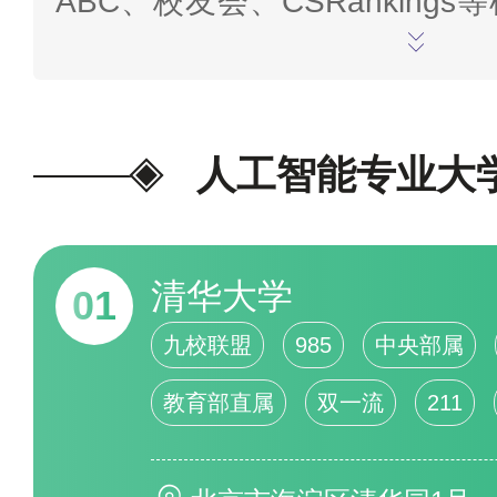
ABC、校友会、CSRanking
数据，结合学校的专业社会知名
影响力、办学特色、师资力量
间、办学规模、学校荣誉、公
人工智能专业大
量、学术论文、人才输出、国家
成果等评估指标，综合分析研究
清华大学
01
大模型而得出，是大数据、云计
九校联盟
985
中央部属
观呈现的结果。上榜名单由大数
教育部直属
双一流
211
生成，名单仅供参考，另外本