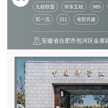
九校联盟
华东五校
985
双一流
211
省部共建
安徽省合肥市包河区金寨路