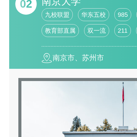
南京大学
02
九校联盟
华东五校
985
教育部直属
双一流
211
南京市、苏州市