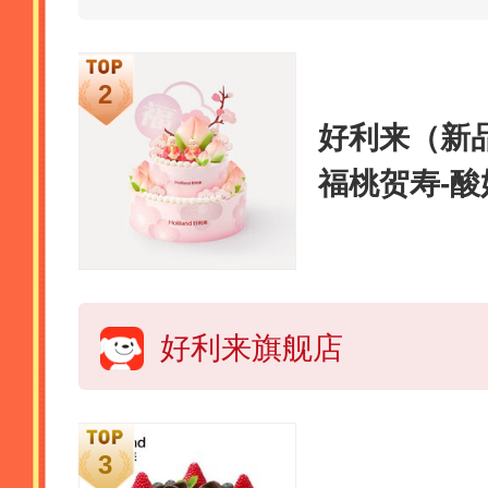
好利来（新
福桃贺寿-酸
城配送 Φ20
提子
好利来旗舰店