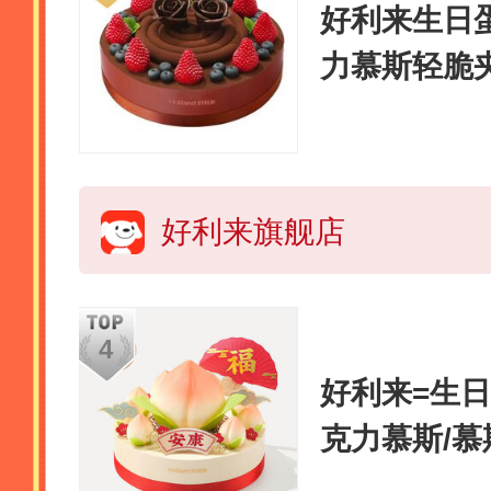
好利来生日蛋
力慕斯轻脆
同城配送 1
脆
好利来旗舰店
好利来=生日
克力慕斯/慕
送 双莓慕斯