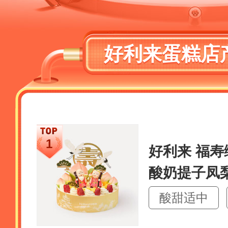
好利来蛋糕店
好利来 福
酸奶提子凤
酸甜适中