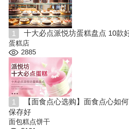
十大必点派悦坊蛋糕盘点 10款
蛋糕店
2885
【面食点心选购】面食点心如何挑选 开过封的糕点怎么
保存好
面包糕点饼干