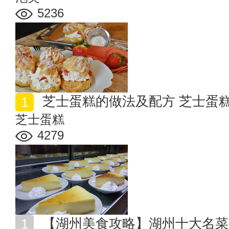
5236
芝士蛋糕的做法及配方 芝士蛋
芝士蛋糕
4279
【湖州美食攻略】湖州十大名菜 特色名吃 名优特产 美