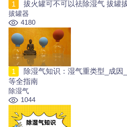
拔火罐可不可以祛除湿气 拔罐
拔罐器
4180
除湿气知识：湿气重类型_成因_表现_食疗及中医调理
等全指南
除湿气
1044