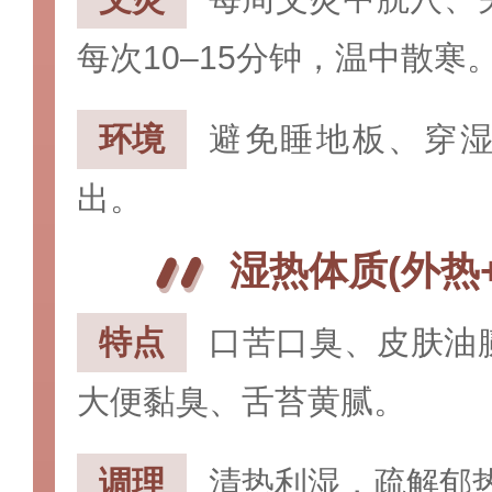
每次10–15分钟，温中散寒
‌环境‌
避免睡地板、穿
出。
湿热体质(外热
特点‌
口苦口臭、皮肤油
大便黏臭、舌苔黄腻。
调理‌
清热利湿，疏解郁