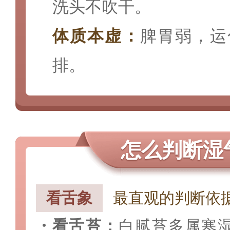
洗头不吹干。
体质本虚：
脾胃弱，运
排。
怎么判断湿
看舌象
最直观的判断依
・
看舌苔：
白腻苔多属寒