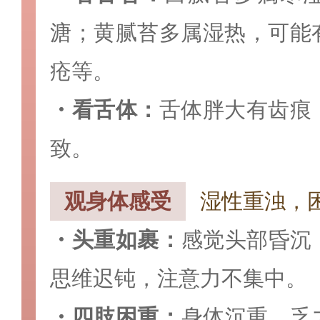
溏；黄腻苔多属湿热，可能
疮等。
・
看舌体：
舌体胖大有齿痕
致。
观身体感受
湿性重浊，
・头重如裹‌：
感觉头部昏沉
思维迟钝，注意力不集中。
・四肢困重‌：
身体沉重、乏