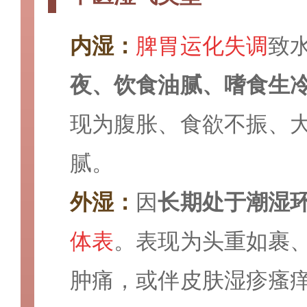
内湿：
脾胃运化失调
致
夜、饮食油腻、嗜食生
现为腹胀、食欲不振、
腻。
外湿：
因
长期处于潮湿
体表
。
表现为
头重如裹
肿痛，或伴皮肤湿疹瘙