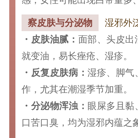
察皮肤与分泌物
湿邪外
・皮肤油腻‌：
面部、头皮出
就变油，易长痤疮、湿疹。
・反复皮肤病‌：
湿疹、脚气
作，尤其在潮湿季节加重。
・分泌物浑浊‌：
眼屎多且黏
口苦口臭，均为湿邪内蕴之