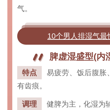
气。
10个男人排湿气最
脾虚湿盛型(内
特点‌
易疲劳、饭后腹胀
有齿痕。
调理‌
健脾为主，化湿为