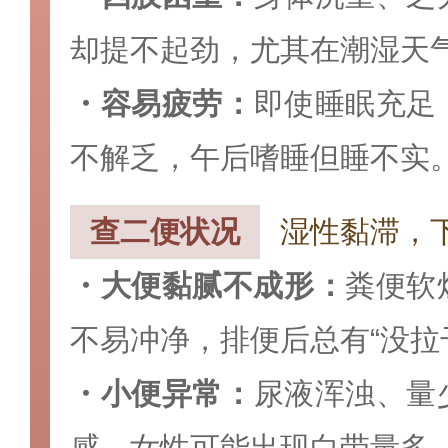
却提不起劲，尤其在潮湿天
・容易疲劳‌：
即使睡眠充足
不解乏，午后嗜睡但睡不实
查二便状况
湿性黏滞，
・大便黏腻不成形‌：
粪便软
不易冲净，排便后总有“没拉
・小便异常‌：
尿液浑浊、量
感，女性可能出现白带量多