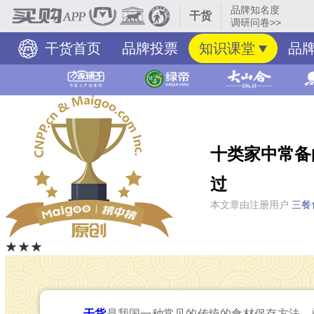
品牌知名度
干货
调研问卷>>
干货首页
品牌投票
知识课堂
品
十类家中常备
过
本文章由注册用户
三餐
★★★
干货
是我国一种常见的传统的食材保存方法，