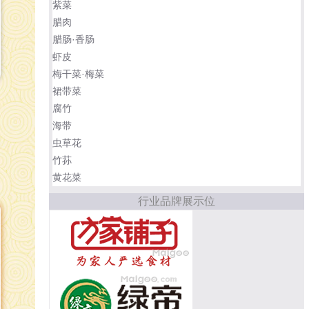
紫菜
腊肉
腊肠·香肠
虾皮
梅干菜·梅菜
裙带菜
腐竹
海带
虫草花
竹荪
黄花菜
行业品牌展示位