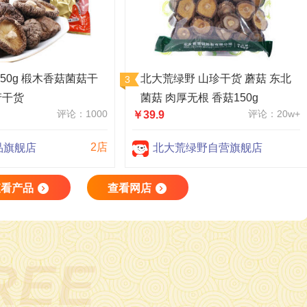
250g 椴木香菇菌菇干
北大荒绿野 山珍干货 蘑菇 东北
产干货
菌菇 肉厚无根 香菇150g
评论：1000
评论：20w+
￥39.9
2店
品旗舰店
北大荒绿野自营旗舰店
查看产品
查看网店
REE