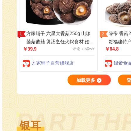
方家铺子 六星大香菇250g 山珍
绿帝 香菇
菌菇蘑菇 煲汤烹饪火锅食材 始于
货福建特
评论：50w+
￥39.9
￥64.8
1906
方家铺子自营旗舰店
绿帝食
加载更多
PART TH
银耳