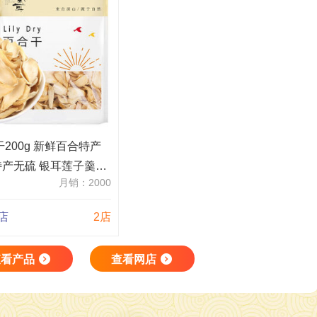
干200g 新鲜百合特产
产无硫 银耳莲子羹食
月销：2000
店
2店
查看产品
查看网店