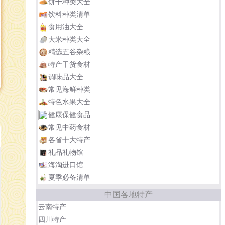
饼干种类大全
饮料种类清单
食用油大全
大米种类大全
精选五谷杂粮
特产干货食材
调味品大全
常见海鲜种类
特色水果大全
健康保健食品
常见中药食材
各省十大特产
礼品礼物馆
海淘进口馆
夏季必备清单
中国各地特产
云南特产
四川特产