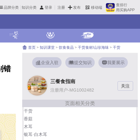
查排行
品牌分类
知识分类
发布
登录
注册
移动端
用买购APP
首页
>
知识课堂
>
饮食食品
>
干货食材/山珍海味
>
干货
企业入驻
提交知识
我要展示
别错
三餐食指南
注册用户-MG1002482
页面相关分类
干货
香菇
木耳
银耳·白木耳