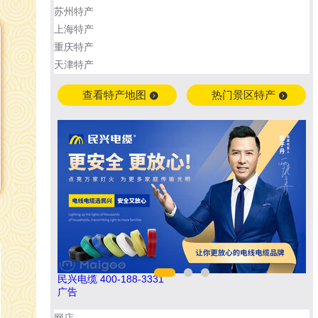
苏州特产
上海特产
重庆特产
天津特产
查看特产地图
热门景区特产
如鱼得水高端窗帘 4008-2614-88
冰尊
广告
网店