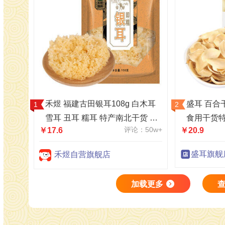
禾煜 福建古田银耳108g 白木耳
盛耳 百合
雪耳 丑耳 糯耳 特产南北干货 易
食用干货特
评论：50w+
￥17.6
￥20.9
出胶质 甜羹原料
材
盛耳旗舰
禾煜自营旗舰店
加载更多