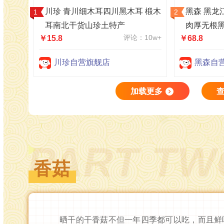
川珍 青川细木耳四川黑木耳 椴木
黑森 黑龙
耳南北干货山珍土特产
肉厚无根黑
评论：10w+
￥15.8
￥68.8
川珍自营旗舰店
黑森自
加载更多
PART T
香菇
晒干的干香菇不但一年四季都可以吃，而且鲜