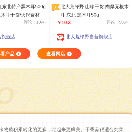
江东北特产黑木耳500g
北大荒绿野 山珍干货 肉厚无根木
木耳干货/火锅食材
耳 东北 黑木耳50g
评论：10w+
评论：50w+
￥10.3
营旗舰店
北大荒绿野自营旗舰店
查看产品
查看网店
WO
味物质积累转化的更多，吃起来更鲜美。干香菇很适合炖菜