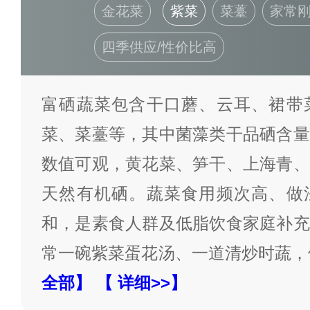
金花菜
紫菜
菜薹
家常
四季供应/性价比高
富硒蔬菜包含干口蘑、云耳、裙带
菜、菜薹等，其中菌藻类干品硒含量
数值可观，黄花菜、笋干、上海青、
天然有机硒。蔬菜食用频次高、做
和，是素食人群及低脂饮食家庭补充
常一碗紫菜蛋花汤、一道清炒时蔬，
全部】
【 详细>>】