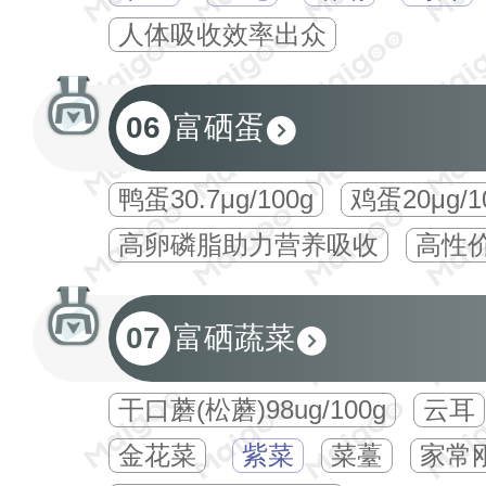
人体吸收效率出众
06
富硒蛋
鸭蛋30.7μg/100g
鸡蛋20μg/1
高卵磷脂助力营养吸收
高性
07
富硒蔬菜
干口蘑(松蘑)98ug/100g
云耳
金花菜
紫菜
菜薹
家常