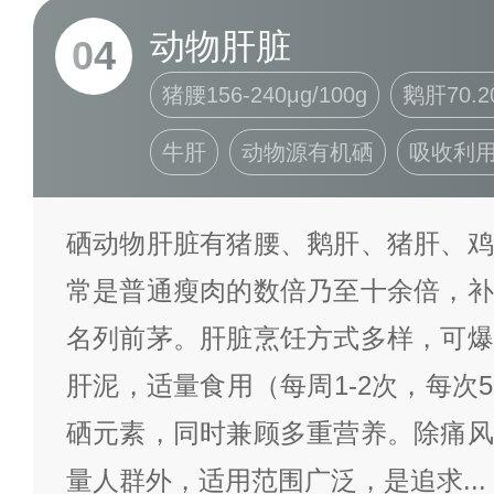
动物肝脏
04
猪腰156-240μg/100g
鹅肝70.20
牛肝
动物源有机硒
吸收利
硒动物肝脏有猪腰、鹅肝、猪肝、鸡
常是普通瘦肉的数倍乃至十余倍，补
名列前茅。肝脏烹饪方式多样，可爆
肝泥，适量食用（每周1-2次，每次50
硒元素，同时兼顾多重营养。除痛风
量人群外，适用范围广泛，是追求
...