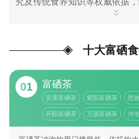
究及传统食养知识等权威依据，
含量、人体有机硒吸收效率、众
用频次等多维度指标，进行客观
本榜单仅作为大众科学补硒、日
十大富硒食
食科普参考，不构成医疗诊断
议；若存在硒缺乏、身体亚健康
富硒茶
01
及时就医检查，并在专业医师、
安康富硒茶
紫阳富硒茶
恩
食，切勿单纯依靠食补延误诊疗
开阳富硒茶
万源富硒茶
冲
类内容及排序逻辑有疑问或不同