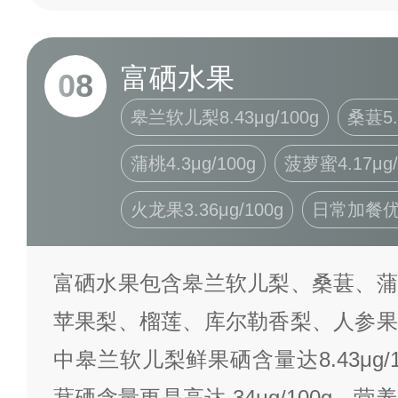
富硒水果
08
皋兰软儿梨8.43μg/100g
桑葚5.
蒲桃4.3μg/100g
菠萝蜜4.17μg/
火龙果3.36μg/100g
日常加餐
富硒水果包含皋兰软儿梨、桑葚、蒲
苹果梨、榴莲、库尔勒香梨、人参果
中皋兰软儿梨鲜果硒含量达8.43μg/
葚硒含量更是高达 34μg/100g，