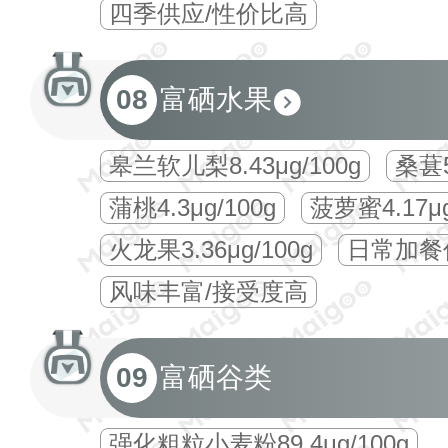
四季供应/性价比高
08
富硒水果
皋兰软儿梨8.43μg/100g
桑葚5
蒲桃4.3μg/100g
菠萝蜜4.17μg
火龙果3.36μg/100g
日常加餐
风味丰富/接受度高
09
富硒谷类
强化粗粒小麦粉89.4μg/100g