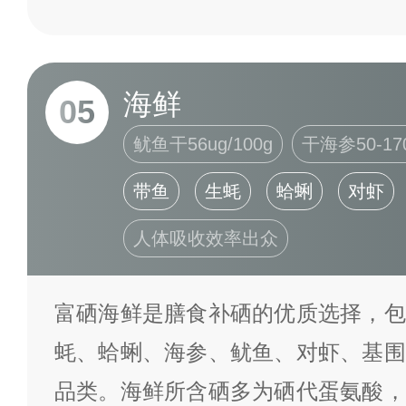
海鲜
05
鱿鱼干56ug/100g
干海参50-170
带鱼
生蚝
蛤蜊
对虾
人体吸收效率出众
富硒海鲜是膳食补硒的优质选择，包
蚝、蛤蜊、海参、鱿鱼、对虾、基围
品类。海鲜所含硒多为硒代蛋氨酸，