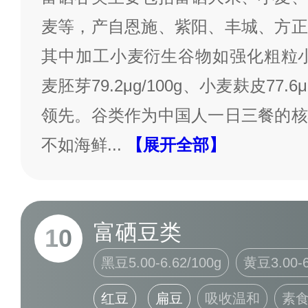
麦等，产自恩施、紫阳、丰城、方正
其中加工小麦衍生谷物如强化粗粒小麦粉8
麦胚芽79.2μg/100g、小麦麸皮77.
领先。谷类作为中国人一日三餐的核
不如海鲜
...
【展开全部】
富硒豆类
10
黑豆5.00-6.62/100g
黄豆3.00-6
红豆
扁豆
吸收温和
素