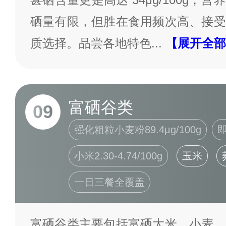
硒量有限，但胜在食用频次高、接受
质选择。品尝各地特色
...
【展开全部
富硒谷类
09
强化粗粒小麦粉89.4μg/100g
即
小米2.30-4.74/100g
玉米
一日三餐全覆盖
富硒谷类主要包括富硒大米、小麦、