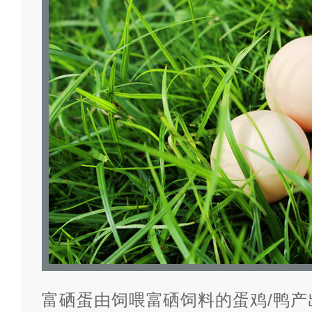
富硒蛋由饲喂富硒饲料的蛋鸡/鸭产