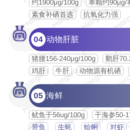
约1900μg/100g
单颗约90μg
素食补硒首选
抗氧化力强
04
动物肝脏
猪腰156-240μg/100g
鹅肝70.2
鸡肝
牛肝
动物源有机硒
05
海鲜
鱿鱼干56ug/100g
干海参50-17
带鱼
生蚝
蛤蜊
对虾