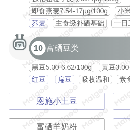
即食燕麦7.54-17μg/100g
小米2
荞麦
主食级补硒基础
一日
10
富硒豆类
黑豆5.00-6.62/100g
黄豆3.00-
红豆
扁豆
吸收温和
素
恩施小土豆
富硒羊奶粉