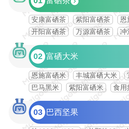
01
富硒茶
安康富硒茶
紫阳富硒茶
恩
开阳富硒茶
万源富硒茶
冲
02
富硒大米
恩施富硒米
丰城富硒大米
巴马黑米
紫阳富硒米
食用
03
巴西坚果