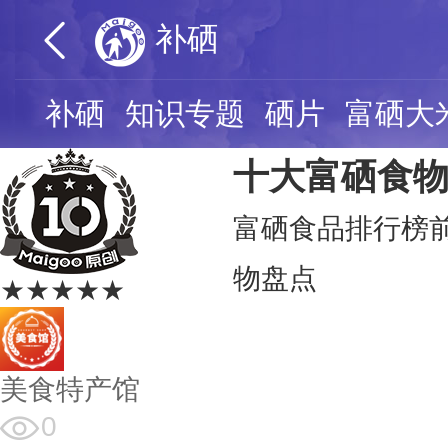
补硒
补硒
知识专题
硒片
富硒大
十大富硒食
富硒食品排行榜前
物盘点
★★★★★
美食特产馆
0