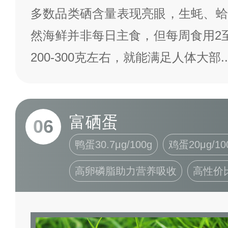
多数品类硒含量表现亮眼，生蚝、蛤
然海鲜并非每日主食，但每周食用2
200-300克左右，就能满足人体大部
..
富硒蛋
06
鸭蛋30.7μg/100g
鸡蛋20μg/10
高卵磷脂助力营养吸收
高性价