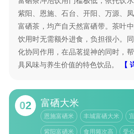
富硒茶冲泡饮用门槛极低，依托饮水
理性交流、探讨指正。
为我喜欢
紫阳、恩施、石台、开阳、万源、凤
富硒茶，均产自天然富硒带。茶叶中
饮用时无需额外进食，负担很小。同
化协同作用，在品茗提神的同时，帮
具风味与养生价值的特色饮品。
【 
富硒大米
02
恩施富硒米
丰城富硒大米
紫阳富硒米
食用频次高
受