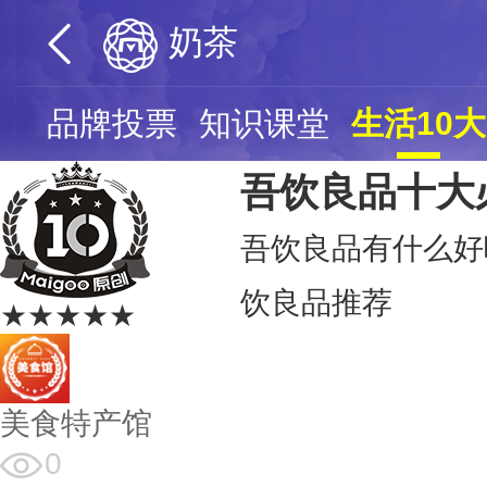
奶茶
页
品牌投票
知识课堂
生活10大
吾饮良品十大
吾饮良品有什么好
饮良品推荐
★★★★★
美食特产馆
0