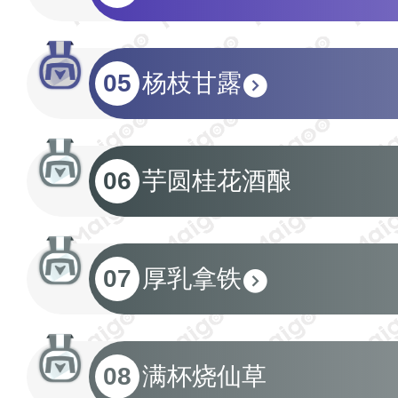
05
杨枝甘露
06
芋圆桂花酒酿
07
厚乳拿铁
08
满杯烧仙草