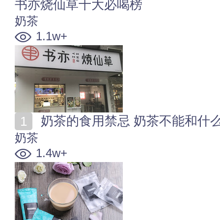
书亦烧仙草十大必喝榜
奶茶
1.1w+
奶茶的食用禁忌 奶茶不能和什
奶茶
1.4w+