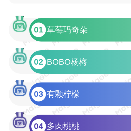
01
草莓玛奇朵
02
BOBO杨梅
03
有颗柠檬
04
多肉桃桃