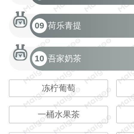
09
荷乐青提
10
吾家奶茶
冻柠葡萄
一桶水果茶