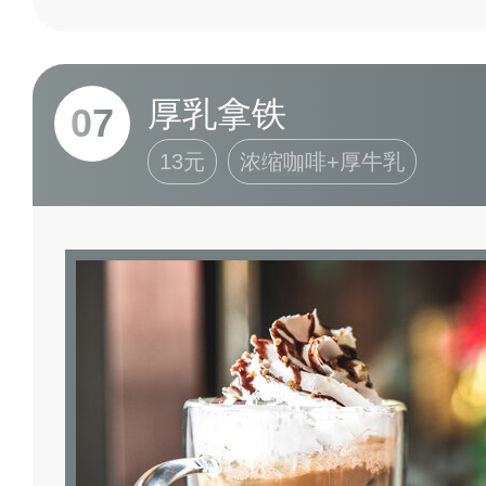
厚乳拿铁
07
13元
浓缩咖啡+厚牛乳