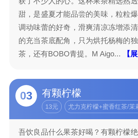
获了不少人的心。这杯果茶精选熟透
甜，是盛夏才能品尝的美味，粒粒爆
调动味蕾的好奇，滑爽清凉冻增添清
的充当茶底配角，只为烘托杨梅的独
茶，还有BOBO青提。M Aigo
...
【展
有颗柠檬
03
13元
尤力克柠檬+蜜香红茶/茉
吾饮良品什么果茶好喝？有颗柠檬绝