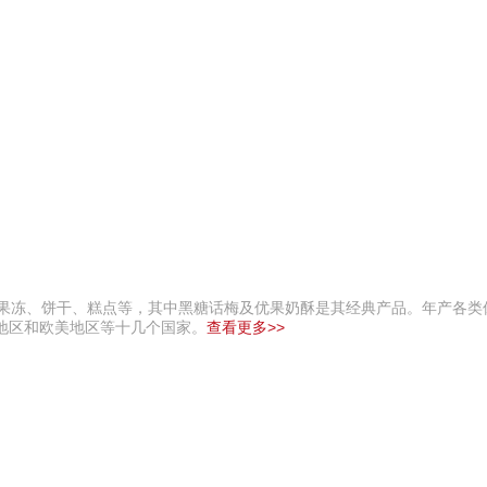
、果冻、饼干、糕点等，其中黑糖话梅及优果奶酥是其经典产品。年产各类
地区和欧美地区等十几个国家。
查看更多>>