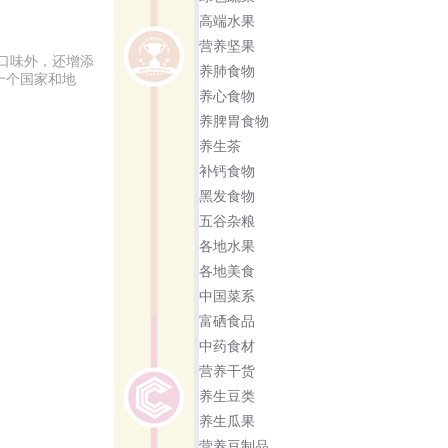
高端水果
营养坚果
口味外，还增添
养肺食物
十个国家和地
养心食物
养脾胃食物
养生茶
补钙食物
黑发食物
五谷杂粮
各地水果
各地美食
中国菜系
富硒食品
中药食材
营养干货
养生豆类
养生瓜果
营养豆制品