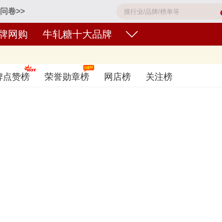
问卷>>
牌网购
牛轧糖十大品牌
些品牌〈2026〉
碑点赞榜
荣誉勋章榜
网店榜
关注榜
SUGAR&SPICE、大白兔、徐福记、不老林、马大姐、金冠、太祖、
牌子的牛轧糖好？您可以多比较，选择自己满意的！牛轧糖品牌主要属于商标