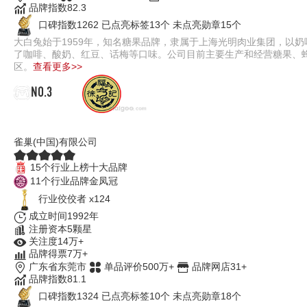
品牌指数82.3
口碑指数1262
已点亮标签13个
未点亮勋章15个
大白兔始于1959年，知名糖果品牌，隶属于上海光明肉业集团，以
了咖啡、酸奶、红豆、话梅等口味。公司目前主要生产和经营糖果、
区。
查看更多>>
NO.3
徐福记
雀巢(中国)有限公司
15个行业上榜十大品牌
11个行业品牌金凤冠
行业佼佼者 x124
成立时间1992年
注册资本5颗星
关注度14万+
品牌得票7万+
广东省东莞市
单品评价500万+
品牌网店31+
品牌指数81.1
口碑指数1324
已点亮标签10个
未点亮勋章18个