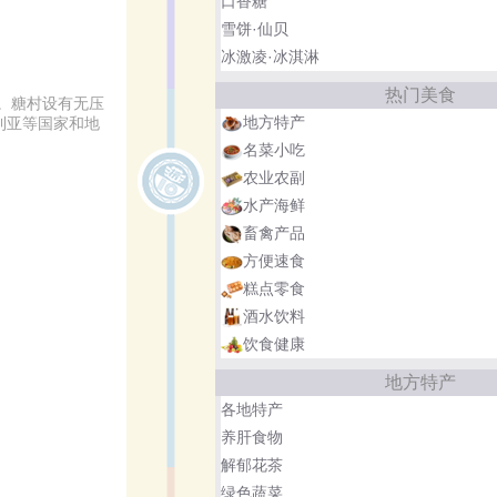
口香糖
雪饼·仙贝
冰激凌·冰淇淋
热门美食
。糖村设有无压
地方特产
利亚等国家和地
名菜小吃
农业农副
水产海鲜
畜禽产品
方便速食
糕点零食
酒水饮料
饮食健康
地方特产
各地特产
养肝食物
解郁花茶
绿色蔬菜