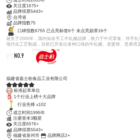
关注度1675+
品牌得票5443+
台湾省
品牌指数75
口碑指数6755
已点亮标签6个
未点亮勋章16个
诞生于2005年，国内知名手工牛轧糖品牌，致力于中式零食、伴手
现代化工艺制成，目前已开发出多种口味的牛轧糖、老婆饼、坚果塔
NO.9
嘉士柏JUSBER
福建省嘉士柏食品工业有限公司
标准起草单位
1个行业上榜十大品牌
行业先锋 x102
成立时间1995年
注册资本3颗星
关注度6576+
品牌得票5543+
福建省泉州市
品牌网店2+