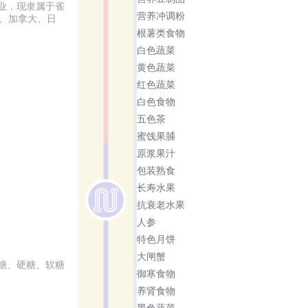
业，现隶属于雀
营养冲调粉
国、加拿大、日
根薯类食物
白色蔬菜
黄色蔬菜
红色蔬菜
白色食物
五色茶
蜜饯果脯
原浆果汁
包装熟食
长寿水果
抗衰老水果
人参
特色月饼
大闸蟹
糖、硬糖、软糖
御寒食物
养肾食物
黑色蔬菜