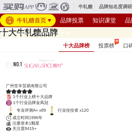
牛轧糖
品牌知名度调研
牛轧糖首页
品牌投票
知识课堂
品
十大牛轧糖品牌
首页
>
饮食食品
>
零食坚果干果
>
牛轧糖
牛轧糖品牌排行榜，蔓越莓牛轧糖-花生牛轧糖排行，牛轧糖有哪
荐
十大品牌榜
投票榜
口
经专业研究评测的2026年
牛轧糖十大品牌名单
发布啦！居前十的有：糖村
好或知名度高、有实力的品牌，排名不分先后，仅供借鉴参考，想知道什么
NO.1
糖村SUGAR&SPICE
广州笠丰贸易有限公司
1个行业上榜十大品牌
1个行业品牌金凤冠
专业评测A+ x89
行业佼佼者 x120
成立时间1996年
注册资本1颗星
关注度8415+