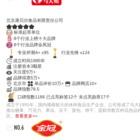
马大姐
北京康贝尔食品有限责任公司
标准起草单位
8个行业上榜十大品牌
8个行业品牌金凤冠
专业评测A+ x95
行业先锋 x124
成立时间1985年
注册资本3颗星
关注度9万+
品牌得票5万+
北京市
单品评价10万+
品牌网店10+
品牌指数78.5
口碑指数1186
已点亮标签12个
未点亮勋章17个
成立于1991年，国内规模较大的休闲食品生产企业。公司形成了马大姐
推出糖果、巧克力、果冻、豆干、面包、饼干、蛋糕等数百种花色品
区。
查看更多>>
NO.6