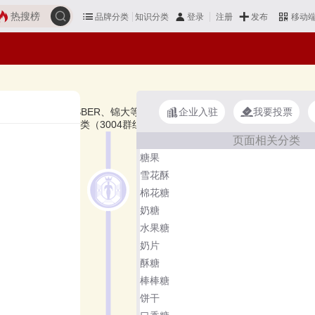
热搜榜
品牌分类
知识分类
发布
登录
注册
移动
企业入驻
我要投票
樱桃爷爷、嘉士柏JUSBER、锦大等，上榜牛轧糖十大品牌榜单和著名牛轧
分类的第30类（3004群组）。榜单更新时间：2026年07月24日
页面相关分类
糖果
雪花酥
棉花糖
奶糖
水果糖
奶片
酥糖
棒棒糖
饼干