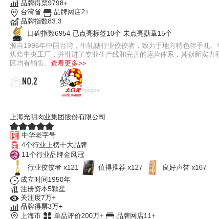
品牌得票9798+
台湾省
品牌网店2+
品牌指数83.3
口碑指数6954
已点亮标签10个
未点亮勋章15个
源自1996年中国台湾，牛轧糖行业佼佼者，致力于地方特色伴手礼
烘焙中央工厂，并引进了专业生产线和完善的运营体系，其创新实力
区均有销售。
查看更多>>
NO.2
大白兔
上海光明肉业集团股份有限公司
中华老字号
4个行业上榜十大品牌
11个行业品牌金凤冠
行业佼佼者 x121
值得推荐 x127
良好声誉 x167
成立时间1950年
注册资本5颗星
关注度7万+
品牌得票3万+
上海市
单品评价200万+
品牌网店11+