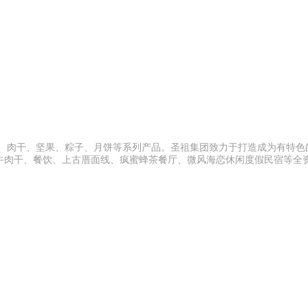
苔、肉干、坚果、粽子、月饼等系列产品。圣祖集团致力于打造成为有特色
牛肉干、餐饮、上古厝面线、疯蜜蜂茶餐厅、微风海恋休闲度假民宿等全