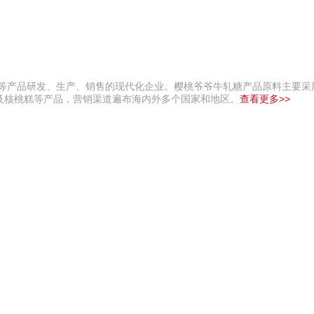
驴充充 0797-966999
礼等产品研发、生产、销售的现代化企业。樱桃爷爷牛轧糖产品原料主要采
及核桃糕等产品，营销渠道遍布海内外多个国家和地区。
查看更多>>