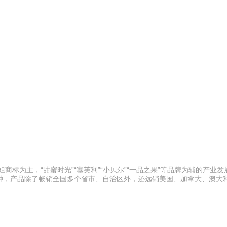
商标为主，“甜蜜时光”“塞芙利”“小贝尔”“一品之果”等品牌为辅的产业
种，产品除了畅销全国多个省市、自治区外，还远销美国、加拿大、澳大