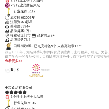
2个行业上榜十大品牌
2个行业品牌金凤冠
行业先锋 x112
成立时间2006年
注册资本3颗星
关注度5394+
品牌得票1万+
福建省厦门市
品牌网店2+
品牌指数76.1
口碑指数651
已点亮标签9个
未点亮勋章17个
源自1990年，知名伴手礼和休闲食品供应商，主打糖果、糕点、海
供产学合一的食品公司，目前除主营业务外，旗下还拓展了乔安牧场
查看更多>>
NO.8
樱桃爷爷
丰稷食品有限公司
1个行业上榜十大品牌
行业先锋 x106
成立时间2005年