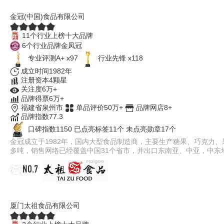
金冠
金冠(中国)食品有限公司
11个行业上榜十大品牌
6个行业品牌金凤冠
专业评测A+ x97
行业先锋 x118
成立时间1982年
注册资本4颗星
关注度6万+
品牌得票6万+
福建省泉州市
单品评价50万+
品牌网店8+
品牌指数77.3
口碑指数1150
已点亮标签11个
未点亮勋章17个
金冠成立于1982年，国内大型食品制造商，主要生产糖果、巧克力
多吨，销售网络已经覆盖中国31个省市，并出口东南亚、中亚，中东
NO.7
太祖
厦门太祖食品有限公司