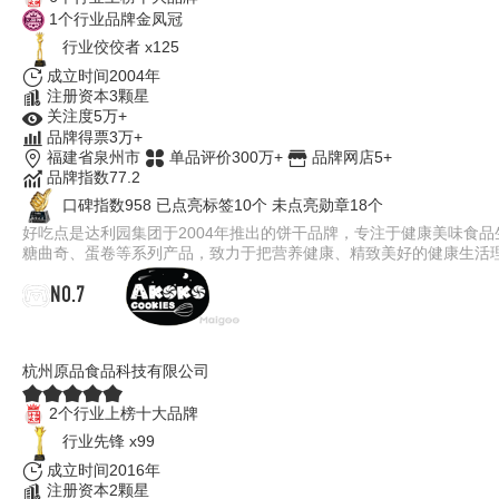
1个行业品牌金凤冠
行业佼佼者 x125
成立时间2004年
注册资本3颗星
关注度5万+
品牌得票3万+
福建省泉州市
单品评价300万+
品牌网店5+
品牌指数77.2
口碑指数958
已点亮标签10个
未点亮勋章18个
好吃点是达利园集团于2004年推出的饼干品牌，专注于健康美味食
糖曲奇、蛋卷等系列产品，致力于把营养健康、精致美好的健康生活
NO.7
AKOKO
杭州原品食品科技有限公司
2个行业上榜十大品牌
行业先锋 x99
成立时间2016年
注册资本2颗星