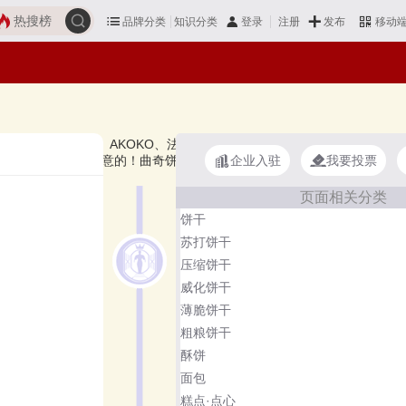
热搜榜
品牌分类
知识分类
发布
登录
注册
移动
Bakery、好吃点、AKOKO、法丽兹Franzzi、真巧、莎布蕾Sabie
企业入驻
我要投票
较，选择自己满意的！曲奇饼干品牌主要属于商标分类的第30类（300
页面相关分类
饼干
苏打饼干
压缩饼干
威化饼干
薄脆饼干
粗粮饼干
酥饼
面包
糕点·点心