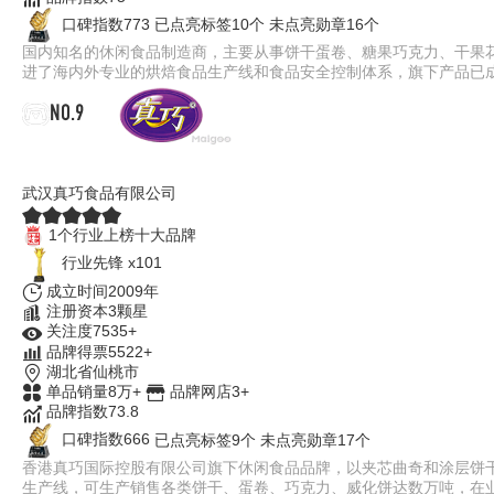
口碑指数773
已点亮标签10个
未点亮勋章16个
国内知名的休闲食品制造商，主要从事饼干蛋卷、糖果巧克力、干果
进了海内外专业的烘焙食品生产线和食品安全控制体系，旗下产品已
NO.9
真巧
武汉真巧食品有限公司
1个行业上榜十大品牌
行业先锋 x101
成立时间2009年
注册资本3颗星
关注度7535+
品牌得票5522+
湖北省仙桃市
单品销量8万+
品牌网店3+
品牌指数73.8
口碑指数666
已点亮标签9个
未点亮勋章17个
香港真巧国际控股有限公司旗下休闲食品品牌，以夹芯曲奇和涂层饼干起
生产线，可生产销售各类饼干、蛋卷、巧克力、威化饼达数万吨，在