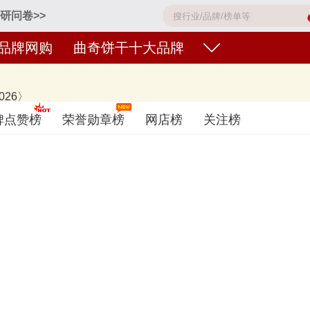
研问卷>>
品牌网购
曲奇饼干十大品牌
26〉
ldsens蓝罐、Danisa皇冠丹麦曲奇、趣多多、奇华饼家、聪明小熊Jenny
碑点赞榜
荣誉勋章榜
网店榜
关注榜
排名不分先后，仅供借鉴参考，想知道什么牌子的曲奇饼干好？您可以多比