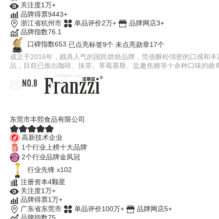
关注度1万+
品牌得票9443+
浙江省杭州市
单品评价2万+
品牌网店3+
品牌指数76.1
口碑指数653
已点亮标签9个
未点亮勋章17个
成立于2016年，颇具人气的国民烘焙品牌，凭借酥松绵密的口感和丰
品，目前已推出咖啡、抹茶、草莓慕斯、盐趣焦糖等十余种口味的曲
NO.8
法丽兹Franzzi
东莞市丰熙食品有限公司
高新技术企业
1个行业上榜十大品牌
2个行业品牌金凤冠
行业先锋 x102
注册资本4颗星
关注度1万+
品牌得票1万+
广东省东莞市
单品评价100万+
品牌网店5+
品牌指数75