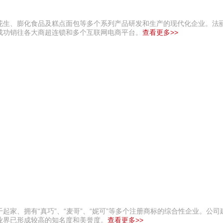
肯帝亚KENTIER 4006-0
花生、膨化食品及糕点面包等多个系列产品研发和生产的现代化企业。法
成功销往各大商超连锁和多个互联网电商平台。
查看更多>>
家、拥有“真巧”、“麦哥”、“妮可”等多个注册商标的综合性企业。公司
业界已形成较高的知名度和美誉度。
查看更多>>