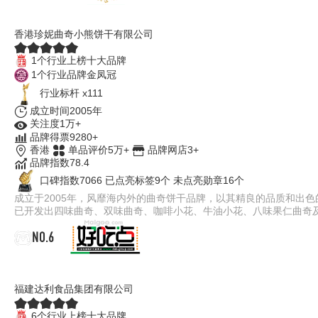
聪明小熊JennyBakery
香港珍妮曲奇小熊饼干有限公司
1个行业上榜十大品牌
1个行业品牌金凤冠
行业标杆 x111
成立时间2005年
关注度1万+
品牌得票9280+
香港
单品评价5万+
品牌网店3+
品牌指数78.4
口碑指数7066
已点亮标签9个
未点亮勋章16个
成立于2005年，风靡海内外的曲奇饼干品牌，以其精良的品质和出色的
已开发出四味曲奇、双味曲奇、咖啡小花、牛油小花、八味果仁曲奇
NO.6
好吃点
福建达利食品集团有限公司
6个行业上榜十大品牌