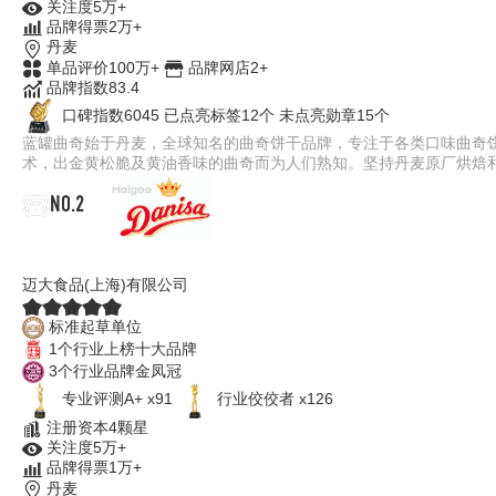
关注度5万+
品牌得票2万+
丹麦
单品评价100万+
品牌网店2+
品牌指数83.4
口碑指数6045
已点亮标签12个
未点亮勋章15个
蓝罐曲奇始于丹麦，全球知名的曲奇饼干品牌，专注于各类口味曲奇
术，出金黄松脆及黄油香味的曲奇而为人们熟知。坚持丹麦原厂烘焙
NO.2
Danisa皇冠丹麦曲奇
迈大食品(上海)有限公司
标准起草单位
1个行业上榜十大品牌
3个行业品牌金凤冠
专业评测A+ x91
行业佼佼者 x126
注册资本4颗星
关注度5万+
品牌得票1万+
丹麦