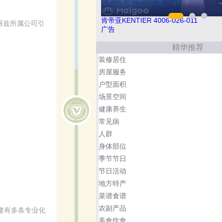
26-011
索邦管Suban 021-5718000
丽兹所属公司引
广告
精华推荐
装修居住
房屋服务
户型面积
场景空间
健康养生
常见病
人群
身体部位
季节节日
节日活动
地方特产
菜谱食谱
农副产品
建有多条专业化
美食饮食