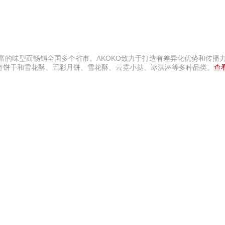
富的味型而畅销全国多个省市。AKOKO致力于打造有差异化优势和传播
奇饼干和雪花酥、五彩月饼、雪花酥、云霓小挞、冰淇淋等多种品类。
查