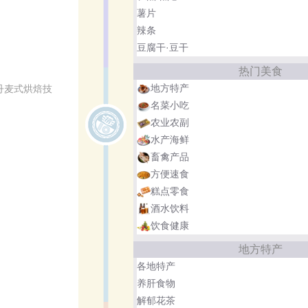
薯片
辣条
豆腐干·豆干
热门美食
地方特产
丹麦式烘焙技
名菜小吃
农业农副
水产海鲜
畜禽产品
方便速食
糕点零食
酒水饮料
饮食健康
地方特产
各地特产
养肝食物
解郁花茶