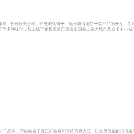
咖啡、爱时乐夹心棒、钙芝威化饼干、脆乐脆薄脆饼干等产品的开发、生
葡萄干等多种味型，线上线下销售渠道已覆盖全国各主要大城市及众多中小城
的饼干品牌，巧妙融合了真正好曲奇和香浓巧克力豆，以软酥香甜的口感备