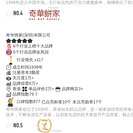
1998年进入中国市场，主打标志性的巧克力硬脆曲奇，相继推出了
NO.4
奇华饼家
奇华饼家(深圳)有限公司
6个行业上榜十大品牌
5个行业品牌金凤冠
行业领先 x117
成立时间1938年
注册资本3颗星
关注度1万+
品牌得票5万+
香港
单品评价2万+
品牌网店3+
品牌指数79.7
口碑指数877
已点亮标签10个
未点亮勋章17个
奇华饼家创立于1938年，香港知名糕点品牌，是一家家族经营的饼
技术，不断改进生产设备，以创新先进的技术来提升产品质量。截止目前
NO.5