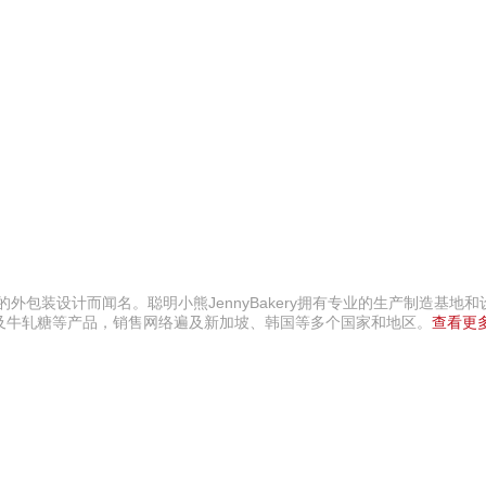
外包装设计而闻名。聪明小熊JennyBakery拥有专业的生产制造基地
及牛轧糖等产品，销售网络遍及新加坡、韩国等多个国家和地区。
查看更多