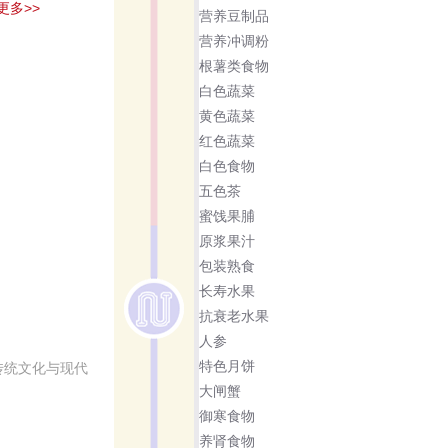
更多>>
营养豆制品
营养冲调粉
根薯类食物
白色蔬菜
黄色蔬菜
红色蔬菜
白色食物
五色茶
蜜饯果脯
原浆果汁
包装熟食
长寿水果
抗衰老水果
人参
特色月饼
传统文化与现代
大闸蟹
御寒食物
养肾食物