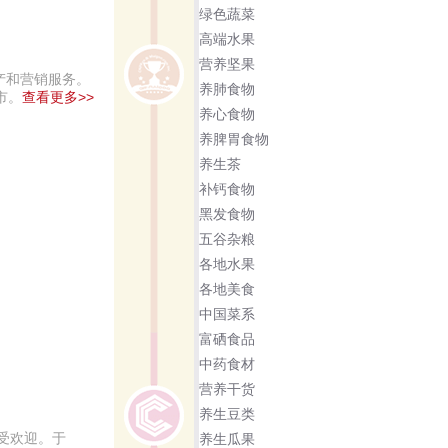
绿色蔬菜
高端水果
营养坚果
产和营销服务。
养肺食物
市。
查看更多>>
养心食物
养脾胃食物
养生茶
补钙食物
黑发食物
五谷杂粮
各地水果
各地美食
中国菜系
富硒食品
中药食材
营养干货
养生豆类
受欢迎。于
养生瓜果