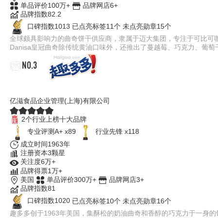
单品评价100万+
品牌网店6+
品牌指数82.2
口碑指数1013
已点亮标签11个
未点亮勋章15个
全球颇具影响力的曲奇饼干供应商，隶属于迈大集团，专注于可比可
Danisa皇冠曲奇除传统黄油口味外，还推出了蔓越莓、巧克力、
NO.3
趣多多
亿滋食品企业管理(上海)有限公司
2个行业上榜十大品牌
专业评测A+ x89
行业先锋 x118
成立时间1963年
注册资本3颗星
关注度6万+
品牌得票1万+
美国
单品评价300万+
品牌网店3+
品牌指数81
口碑指数1020
已点亮标签10个
未点亮勋章16个
趣多多创于1963年美国，集酥松的奶油曲奇和香醇的巧克力于一身