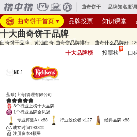
曲奇饼干
品牌知名度调
曲奇饼干首页
品牌投票
知识课堂
十大曲奇饼干品牌
首页
>
饮食食品
>
面包糕点饼干
>
曲奇饼干
曲奇饼干品牌，黄油曲奇-曲奇饼品牌排行，曲奇什么品牌好〈20
经专业研究评测的2026年
曲奇饼干十大品牌名单
发布啦！居前十的有：Kje
荐
十大品牌榜
投票榜
口
牌榜单和著名曲奇饼干品牌名单的是口碑好或知名度高、有实力的品牌，
新时间：2026年07月23日（每月更新）
NO.1
Kjeldsens蓝罐
蓝罐(上海)管理有限公司
3个行业上榜十大品牌
1个行业品牌金凤冠
专业评测A+ x88
行业佼佼者 x127
经典品牌 x88
成立时间1933年
注册资本4颗星