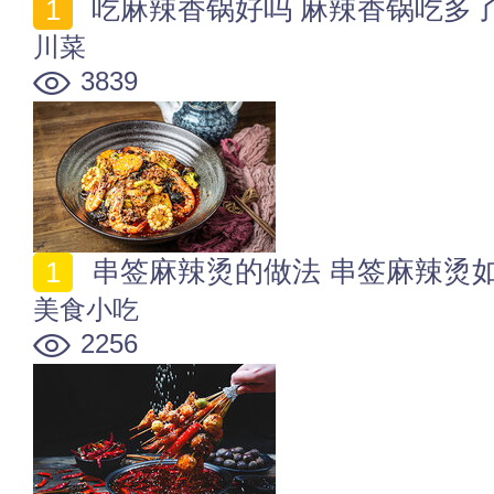
吃麻辣香锅好吗 麻辣香锅吃多
川菜
3839
串签麻辣烫的做法 串签麻辣烫
美食小吃
2256