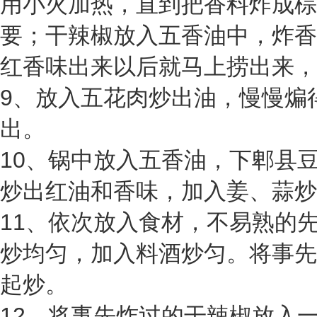
用小火加热，直到把香料炸成棕
要；干辣椒放入五香油中，炸香
红香味出来以后就马上捞出来，
9、
放入五花肉炒出油，慢慢煸
出。
10、
锅中放入五香油，下郫县
炒出红油和香味，加入姜、蒜炒
11、
依次放入食
材
，不易熟的
炒均匀，加入料酒炒匀。将事先
起炒。
12、
将事先炸过的干辣椒放入