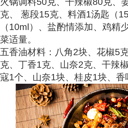
火锅调料50克、干辣椒80克、姜
克、 葱段15克、料酒1汤匙（1
（10ml）、盐酌情添加、鸡精
菜适量。
五香油材料：八角2块、花椒5克
克、丁香1克、山奈2克、干辣椒
寇1个、山奈1块、桂皮1块、香