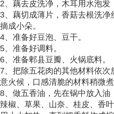
2、
藕去皮洗净，木耳用水泡发
3、
藕切成薄片，香菇去根洗净
摘成小朵。
4、
准备好豆泡、豆干。
5、
准备好调料。
6、
准备郫县豆瓣、火锅底料。
7、
把除五花肉的其他材料依次
意火候，口感清脆的材料稍微煮
8、
做五香油，先在锅中放入油
辣椒、草果、山奈、桂皮、香叶