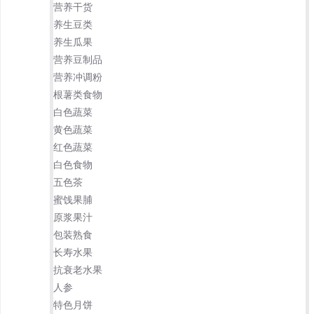
营养干货
养生豆类
养生瓜果
营养豆制品
营养冲调粉
根薯类食物
白色蔬菜
黄色蔬菜
红色蔬菜
白色食物
五色茶
蜜饯果脯
原浆果汁
包装熟食
长寿水果
抗衰老水果
人参
特色月饼