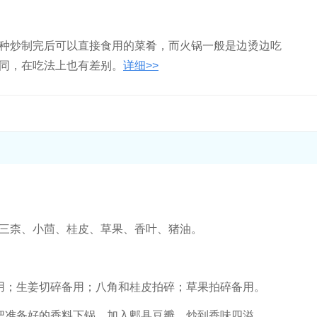
种炒制完后可以直接食用的菜肴，而火锅一般是边烫边吃
同，在吃法上也有差别。
详细>>
三柰、小茴、桂皮、草果、香叶、猪油。
用；生姜切碎备用；八角和桂皮拍碎；草果拍碎备用。
把准备好的香料下锅，加入郫县豆瓣，炒到香味四溢。