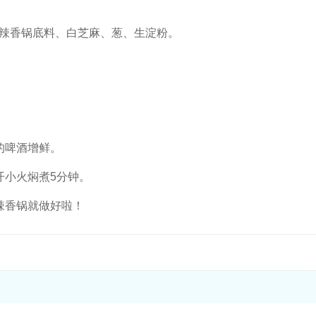
辣香锅底料、白芝麻、葱、生淀粉。
。
的啤酒增鲜。
开小火焖煮5分钟。
辣香锅就做好啦！