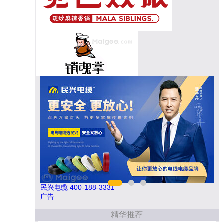
欧陆OULU 0760-23220123
今顶
广告
精华推荐