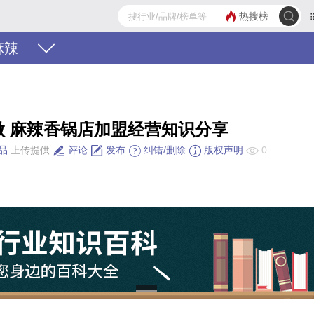
热搜榜
麻辣
做 麻辣香锅店加盟经营知识分享
品
上传提供
评论
发布
纠错/删除
版权声明
0