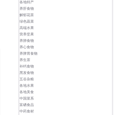
各地特产
养肝食物
解郁花茶
绿色蔬菜
高端水果
营养坚果
养肺食物
养心食物
养脾胃食物
养生茶
补钙食物
黑发食物
五谷杂粮
各地水果
各地美食
中国菜系
富硒食品
中药食材