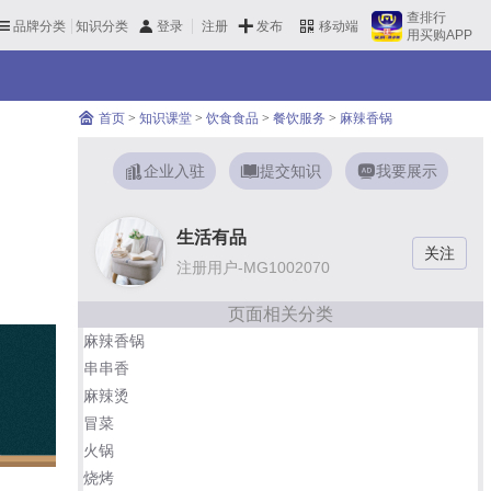
查排行
品牌分类
知识分类
发布
登录
注册
移动端
用买购APP
首页
>
知识课堂
>
饮食食品
>
餐饮服务
>
麻辣香锅
企业入驻
提交知识
我要展示
生活有品
注册用户-MG1002070
页面相关分类
麻辣香锅
串串香
麻辣烫
冒菜
火锅
烧烤