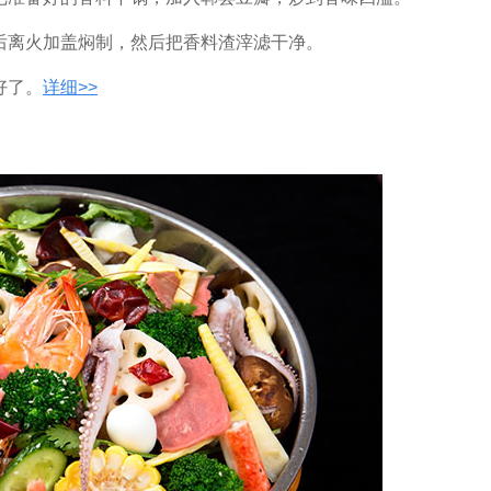
后离火加盖焖制，然后
把香料渣滓滤干净。
好了。
详细>>