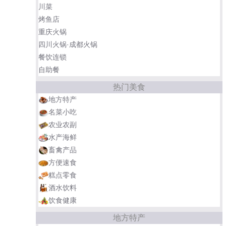
川菜
烤鱼店
重庆火锅
四川火锅·成都火锅
餐饮连锁
自助餐
热门美食
地方特产
名菜小吃
农业农副
水产海鲜
畜禽产品
方便速食
糕点零食
酒水饮料
饮食健康
地方特产