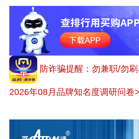
防诈骗提醒：勿兼职/勿刷
2026年08月品牌知名度调研问卷>