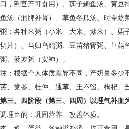
口，剖宫产可食用）、莲子鲫鱼汤、黄豆
鱼汤（润脾补肾）、草鱼冬瓜汤、时令蔬
粥：各种米粥（小米、大米、紫米）、栗
切片）、当归乌鸡粥、豆苗猪肾粥、草菇
粥、菠萝粥（安神）。
注：根据个人体质差异不同，产奶量多少
芪、党参、杜仲、通草、王不留、枸杞、
第三、四阶段（第三、四周）以理气补血
调理目的：巩固营养、改善体质。
肉、禽、蛋类、各种滋补汤，均可食用，