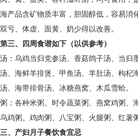
海产品含矿物质丰富，胆固醇低，容易消
双亏、体虚、面黄、奶少得以改善。
第三、四周食谱如下（以供参考）
汤：乌鸡当归党参汤、香菇鸽子汤、当归
汤、海鲜羊排煲、甲鱼汤、羊肚汤、枸杞
汤、海带排骨汤、冰糖燕窝、木瓜雪蛤。
粥：各种米粥、时令蔬菜粥、燕窝鸡粥、
乌鸡粥、鸡肉粥、八宝粥、火腿粥、红薯
三、产妇月子餐饮食宜忌