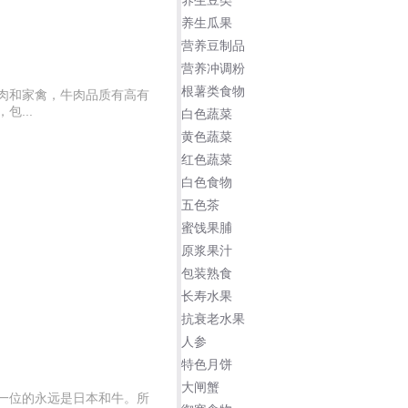
养生豆类
养生瓜果
营养豆制品
营养冲调粉
根薯类食物
肉和家禽，牛肉品质有高有
...
白色蔬菜
黄色蔬菜
红色蔬菜
白色食物
五色茶
蜜饯果脯
原浆果汁
包装熟食
长寿水果
抗衰老水果
人参
特色月饼
大闸蟹
一位的永远是日本和牛。所