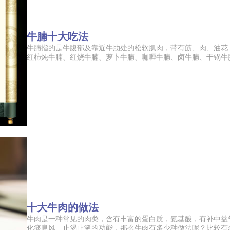
牛腩十大吃法
牛腩指的是牛腹部及靠近牛肋处的松软肌肉，带有筋、肉、油花
红柿炖牛腩、红烧牛腩、萝卜牛腩、咖喱牛腩、卤牛腩、干锅牛腩、
十大牛肉的做法
牛肉是一种常见的肉类，含有丰富的蛋白质，氨基酸，有补中益
化痰息风、止渴止涎的功能，那么牛肉有多少种做法呢？比较有名的