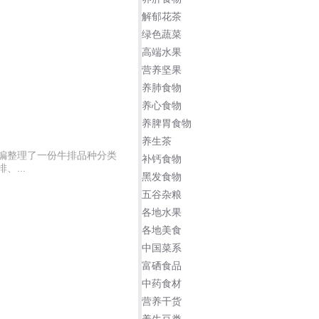
解郁花茶
绿色蔬菜
高端水果
营养坚果
养肺食物
养心食物
养脾胃食物
养生茶
编整理了一份牛排品种分类
补钙食物
...
黑发食物
五谷杂粮
各地水果
各地美食
中国菜系
富硒食品
中药食材
营养干货