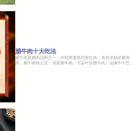
腊牛肉十大吃法
民兴电缆 400-188-333
腊牛肉是腊肉品种之一，外部黑黄而内里红艳，具有浓郁的腊香
肉、腊牛肉炖土豆、清蒸腊牛肉、大蒜叶炒腊牛肉、油淋牛干巴、芹