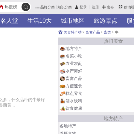
热搜榜
品牌分类
知识分类
发布
登录
注册
移动
英名人堂
生活10大
城市地区
旅游景点
服
美食特产榜
>
畜禽产品
>
畜类
>
牛
热门美食
地方特产
名菜小吃
农业农副
水产海鲜
畜禽产品
方便速食
糕点零食
么多，什么品种的牛最好
酒水饮料
黄...
饮食健康
地方特产
各地特产
养肝食物