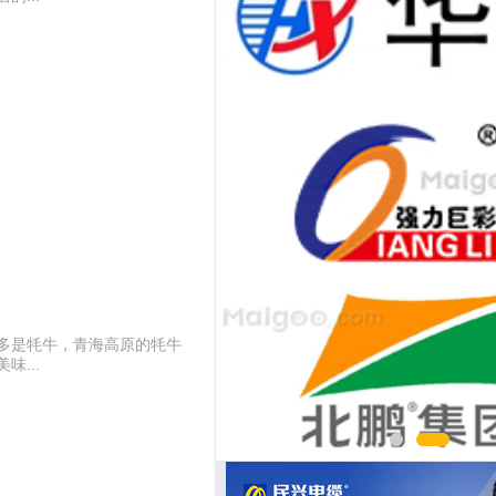
多是牦牛，青海高原的牦牛
...