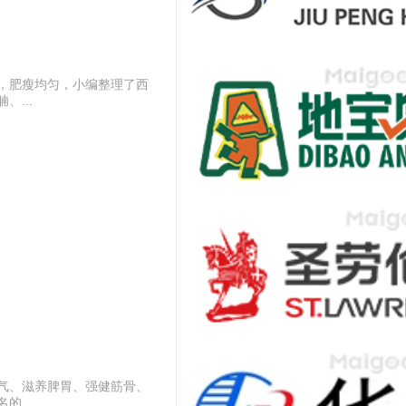
，肥瘦均匀，小编整理了西
...
气、滋养脾胃、强健筋骨、
...