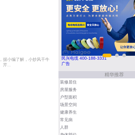
1
南飞NCNF 0791-88388036
，据小编了解，小炒风干牛
广告
...
精华推荐
装修居住
房屋服务
户型面积
场景空间
健康养生
常见病
人群
身体部位