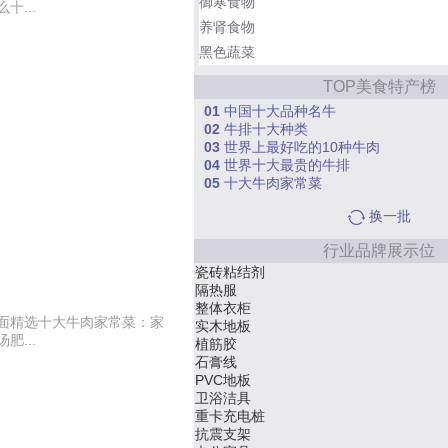
御寒食物
...
养肾食物
黑色蔬菜
TOP美食特产榜
01
中国十大品种名牛
02
牛排十大种类
03
世界上最好吃的10种牛肉
04
世界十大最贵的牛排
05
十大牛肉家常菜
换一批
行业品牌展示位
护理床
医用门
家具/定制
面精选十大牛肉家常菜：家
木门
...
汽车充电桩
红木家具
风机
空气能取暖设备
集成吊顶
润滑油