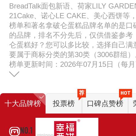
BreadTalk面包新语、荷家LILY GA
21Cake、诺心LE CAKE、美心西
榜单和著名拿破仑蛋糕品牌名单的是口
的品牌，排名不分先后，仅供借鉴参考
仑蛋糕好？您可以多比较，选择自己满
要属于商标分类的第30类（3006群组）
榜单更新时间：2026年07月15日（每
荐
HOT
十大品牌榜
投票榜
口碑点赞榜
NO.1