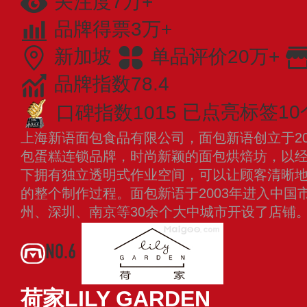
关注度7万+
品牌得票3万+
新加坡
单品评价20万+
品牌指数78.4
口碑指数1015
已点亮标签10
上海新语面包食品有限公司，面包新语创立于20
包蛋糕连锁品牌，时尚新颖的面包烘焙坊，以
下拥有独立透明式作业空间，可以让顾客清晰
的整个制作过程。面包新语于2003年进入中国
州、深圳、南京等30余个大中城市开设了店铺
NO.6
荷家LILY GARDEN