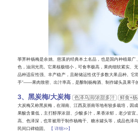
荸荠种杨梅是余姚、慈溪的经典本土名品，也是国内种植最广
色，油润光亮。它果核极细小，可食率极高，果肉细软紧实、
品种适应性强、丰产稳产，且耐储运性优于多数大果品种。它
手”——果肉致密、出汁率高，是酿制杨梅酒、制作罐头及果干
黑炭梅/大炭梅
色泽乌润/浓甜多汁
鲜食+
大炭梅又称黑炭梅，在湖南、江西及浙南等地有较多栽培，因
果酸含量低，主打醇厚浓甜、少酸多汁，果香浓郁，老少皆宜
高、色泽深，也常被用于制作杨梅干、糖水罐头等，成品色泽
民间口碑稳固。
【 详细>>】