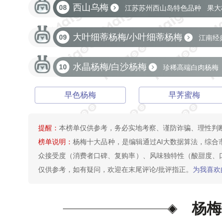
西山乌梅
08
江苏苏州西山岛特色品种
果大
大叶细蒂杨梅/小叶细蒂杨梅
09
江南经
宜鲜食及苏式蜜饯
水晶杨梅/白沙杨梅
10
珍稀高端白肉杨梅
早色杨梅
早荠蜜梅
提醒：
本榜单仅供参考，务必实地考察、谨防诈骗、理性判
榜单说明：
杨梅十大品种，是编辑通过AI大数据算法，综
众接受度（消费者口碑、复购率）、风味独特性（酸甜度、
仅供参考，如有疑问，欢迎在末尾评论/批评指正。
为我喜欢
杨梅