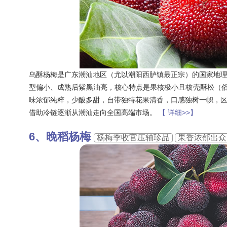
乌酥杨梅是广东潮汕地区（尤以潮阳西胪镇最正宗）的国家地
型偏小、成熟后紫黑油亮，核心特点是果核极小且核壳酥松（俗
味浓郁纯粹，少酸多甜，自带独特花果清香，口感独树一帜，
借助冷链逐渐从潮汕走向全国高端市场。
【 详细>>】
晚稻杨梅
杨梅季收官压轴珍品
果香浓郁出众