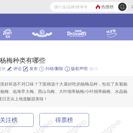
热搜榜
 杨梅种类有哪些
提供
评论
发布
纠错/删除
版权声明
0
不清好坏选不对口味？下面精选十大最好吃的杨梅品种，包括了东魁杨
稻杨梅、临海早大梅、西山乌梅、大叶细蒂杨梅/小叶细蒂杨梅、水晶杨
夏日舌尖上地道酸甜美味！
关注榜
得票榜