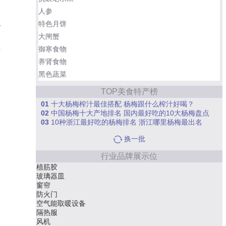
人参
稳
特色月饼
一
大闸蟹
具
御寒食物
养肾食物
黑色蔬菜
TOP美食特产榜
01
十大杨梅榨汁最佳搭配 杨梅跟什么榨汁好喝？
02
中国杨梅十大产地排名 国内最好吃的10大杨梅盘点
03
10种浙江最好吃的杨梅排名 浙江哪里杨梅最出名
换一批
行业品牌展示位
植筋胶
玻璃器皿
窗帘
防火门
空气能取暖设备
隔热服
风机