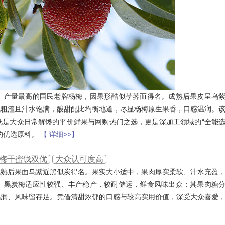
、产量最高的国民老牌杨梅，因果形酷似荸荠而得名。成熟后果皮呈乌
无粗渣且汁水饱满，酸甜配比均衡地道，尽显杨梅原生果香，口感温润。
既是大众日常解馋的平价鲜果与网购热门之选，更是深加工领域的“全能
的优选原料。
【 详细>>】
杨梅干蜜饯双优
大众认可度高
成熟后果面乌紫近黑似炭得名。果实大小适中，果肉厚实柔软、汁水充盈
。黑炭梅适应性较强、丰产稳产，较耐储运，鲜食风味出众；其果肉糖
乌润、风味留存足。凭借清甜浓郁的口感与较高实用价值，深受大众喜爱