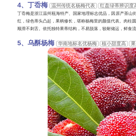
丁岙梅
温州传统名杨梅代表
红盘绿蒂辨识度
丁岙梅是浙江温州瓯海特产、国家地理标志优品，因原产茶山街
红，绿色蒂头凸起，果柄修长，堪称杨梅里的颜值代表。肉柱
顺滑不刺舌。依托独特果蒂结构，不易脱落，较耐储运，鲜食
乌酥杨梅
华南地标名优杨梅
核小甜度高
果