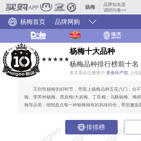
品牌知名度
杨梅
调研问卷>>
杨梅首页
品牌网购
杨梅十大品种
★★★★★
杨梅品种排行榜前十名
本文章由注册用户
美食特产馆
上传
又到吃杨梅的好时节，市面上杨梅品种五花八门，分
梅、荸荠种杨梅、黑炭梅/大炭梅、丁岙梅、乌酥杨梅、晚
梅等品类，细细盘点每一种杨梅独有的风味特色，带您邂逅
排排榜