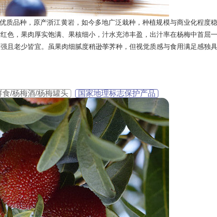
的优质品种，原产浙江黄岩，如今多地广泛栽种，种植规模与商业化程度
紫红色，果肉厚实饱满、果核细小，汁水充沛丰盈，出汁率在杨梅中首屈
性强且老少皆宜。虽果肉细腻度稍逊荸荠种，但视觉质感与食用满足感独
鲜食/杨梅酒/杨梅罐头
国家地理标志保护产品