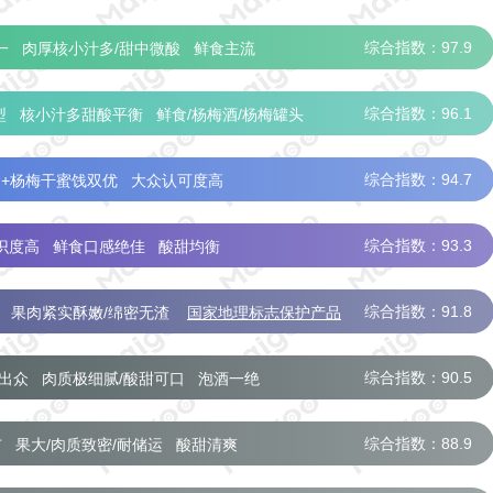
综合指数：97.9
一
肉厚核小汁多/甜中微酸
鲜食主流
综合指数：96.1
型
核小汁多甜酸平衡
鲜食/杨梅酒/杨梅罐头
综合指数：94.7
+杨梅干蜜饯双优
大众认可度高
综合指数：93.3
识度高
鲜食口感绝佳
酸甜均衡
综合指数：91.8
果肉紧实酥嫩/绵密无渣
国家地理标志保护产品
综合指数：90.5
出众
肉质极细腻/酸甜可口
泡酒一绝
综合指数：88.9
市
果大/肉质致密/耐储运
酸甜清爽