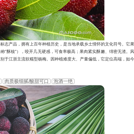
理标志产品，拥有上百年种植历史，是当地承载乡土情怀的文化符号。它
称"酥核"），咬开几无硬感，可食率极高；果肉紧实酥嫩、绵密无渣。
区别于江浙主流软糯型杨梅。因种植难度大、产量偏低，它定位高端，如
肉质极细腻/酸甜可口
泡酒一绝