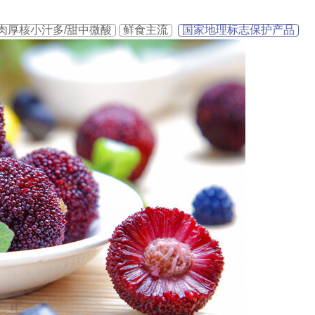
肉厚核小汁多/甜中微酸
鲜食主流
国家地理标志保护产品