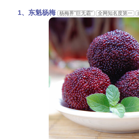
东魁杨梅
杨梅界"巨无霸"
全网知名度第一