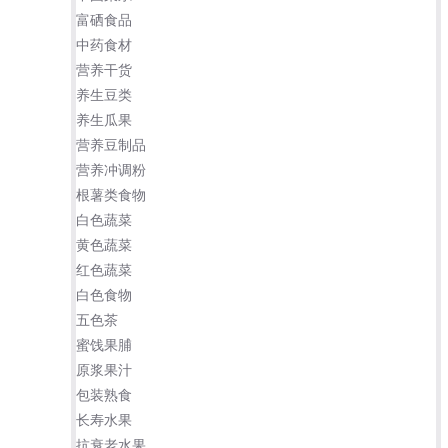
富硒食品
中药食材
营养干货
养生豆类
养生瓜果
营养豆制品
营养冲调粉
根薯类食物
白色蔬菜
黄色蔬菜
红色蔬菜
白色食物
五色茶
蜜饯果脯
原浆果汁
包装熟食
长寿水果
抗衰老水果