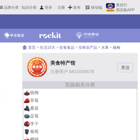
查排行
品牌分类
知识分类
发布
登录
注册
移动端
用买购APP
首页
>
生活10大
>
饮食食品
>
生鲜农产品
>
水果
>
杨梅
美食特产馆
注册用户-MG1000678
页面相关分类
杨梅
草莓
桑葚
蓝莓
李子
葡萄
樱桃