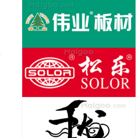
果
风
今