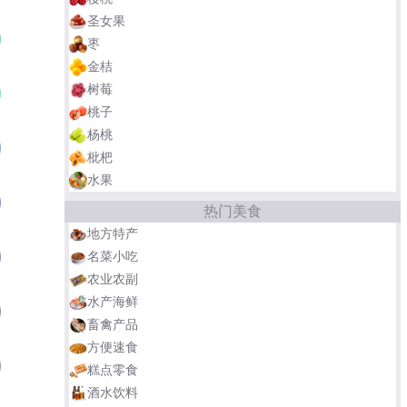
圣女果
荸荠种杨梅
01
枣
金桔
树莓
乌酥杨梅
02
桃子
杨桃
东魁杨梅
03
枇杷
水果
丁岙梅
04
热门美食
地方特产
晚稻杨梅
名菜小吃
05
农业农副
水产海鲜
临海早大梅
06
畜禽产品
方便速食
水晶杨梅/白沙杨梅
07
糕点零食
酒水饮料