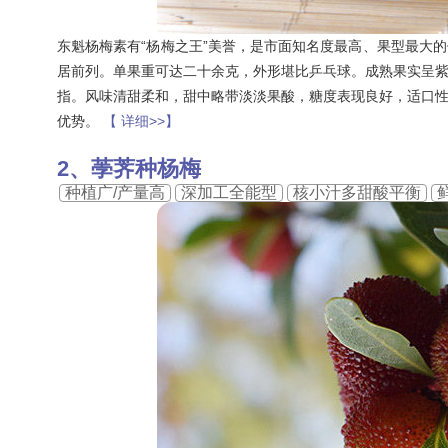
东魁杨梅素有“杨梅之王”美誉，是市面知名度最高、果型最大
居前列。单果重可达二十余克，外形堪比乒乓球。成熟果实呈
指。风味清甜柔和，甜中略带淡淡果酸，糖度表现良好，适口
优势。
【 详细>>】
荸荠种杨梅
种植广/产量高
深加工全能型
核小汁多甜酸平衡