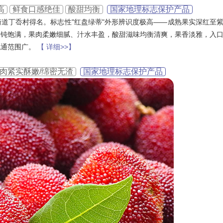
高
鲜食口感绝佳
酸甜均衡
国家地理标志保护产品
道丁岙村得名。标志性"红盘绿蒂"外形辨识度极高——成熟果实深红至
圆钝饱满，果肉柔嫩细腻、汁水丰盈，酸甜滋味均衡清爽，果香淡雅，入
流通范围广。
【 详细>>】
肉紧实酥嫩/绵密无渣
国家地理标志保护产品