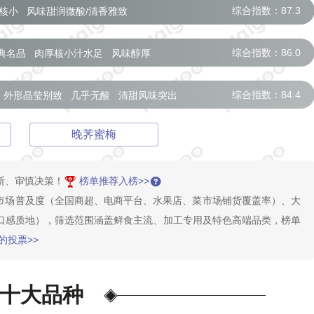
综合指数：87.3
核小
风味甜润微酸/清香雅致
综合指数：86.0
典名品
肉厚核小汁水足
风味醇厚
综合指数：84.4
外形晶莹别致
几乎无酸
清甜风味突出
晚荠蜜梅
断、审慎决策！
榜单推荐入榜>>
合市场普及度（全国商超、电商平台、水果店、菜市场铺货覆盖率）、大
口感质地），筛选范围涵盖鲜食主流、加工专用及特色高端品类，榜单
的投票>>
十大品种