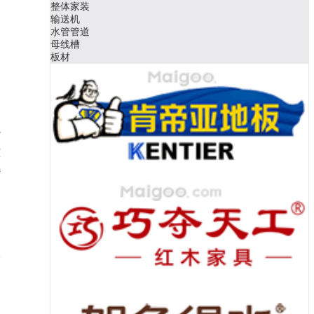
整体家装
输送机
水管管道
母线槽
板材
紫
该
选
，
分
，