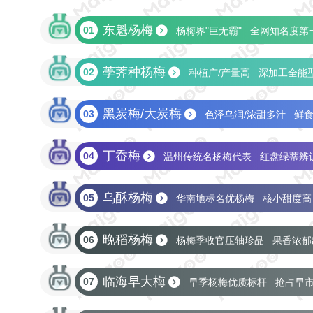
东魁杨梅
01
杨梅界"巨无霸"
全网知名度第
国家地理标志保护产品
荸荠种杨梅
02
种植广/产量高
深加工全能
国家地理标志保护产品
黑炭梅/大炭梅
03
色泽乌润/浓甜多汁
鲜食
丁岙梅
04
温州传统名杨梅代表
红盘绿蒂辨
国家地理标志保护产品
乌酥杨梅
05
华南地标名优杨梅
核小甜度高
晚稻杨梅
06
杨梅季收官压轴珍品
果香浓郁
临海早大梅
07
早季杨梅优质标杆
抢占早
国家地理标志保护产品