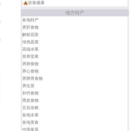
饮食健康
大叶细蒂杨梅/小叶细蒂杨梅
08
地方特产
各地特产
黑炭梅/大炭梅
09
养肝食物
解郁花茶
早色杨梅
10
绿色蔬菜
高端水果
西山乌梅
晚荠蜜梅
营养坚果
养肺食物
养心食物
养脾胃食物
养生茶
补钙食物
黑发食物
五谷杂粮
各地水果
各地美食
中国菜系