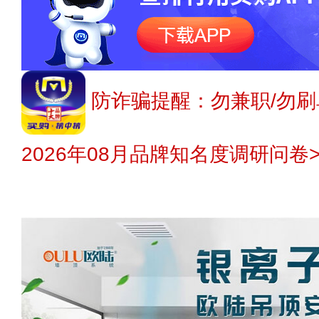
防诈骗提醒：勿兼职/勿刷
2026年08月品牌知名度调研问卷>