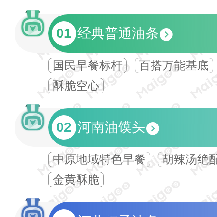
01
经典普通油条
国民早餐标杆
百搭万能基底
酥脆空心
02
河南油馍头
中原地域特色早餐
胡辣汤绝配
金黄酥脆