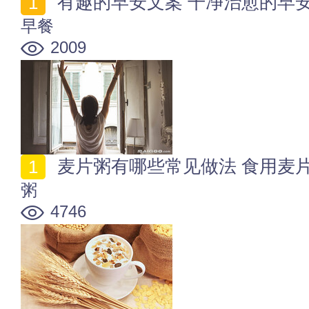
有趣的早安文案 干净治愈的早
早餐
2009
麦片粥有哪些常见做法 食用麦
粥
4746