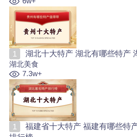
6w+
湖北十大特产 湖北有哪些特产
湖北美食
7.3w+
福建省十大特产 福建有哪些特产值得带 福建著名特产