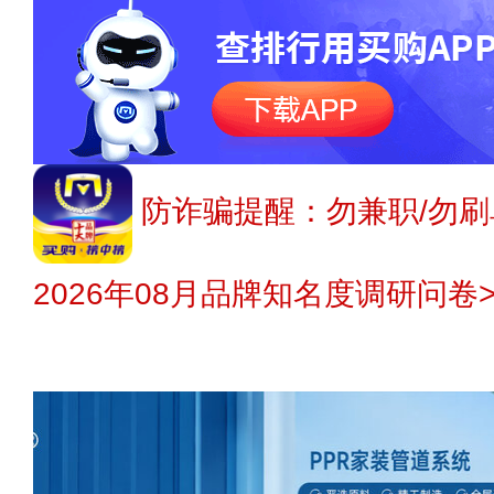
地区
之最/世界榜/中国榜
最出名/最
防诈骗提醒：勿兼职/勿刷
2026年08月品牌知名度调研问卷>