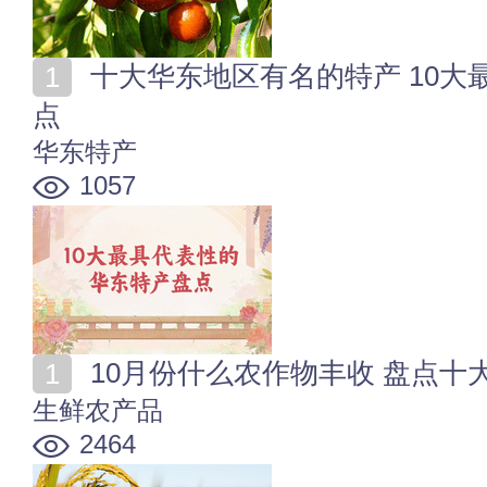
十大华东地区有名的特产 10大最具代表性的华东特产盘
点
华东特产
1057
10月份什么农作物丰收 盘点十
生鲜农产品
2464