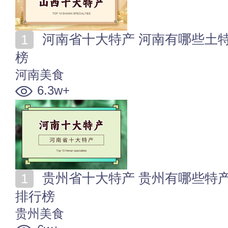
河南省十大特产 河南有哪些土特产 河南著名特产排行
榜
河南美食
6.3w+
贵州省十大特产 贵州有哪些特产值得带 贵州著名特产
排行榜
贵州美食