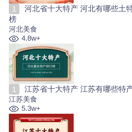
河北省十大特产 河北有哪些土特产 河北著名特产排行
榜
河北美食
4.8w+
江苏省十大特产 江苏有哪些特
江苏美食
5.3w+