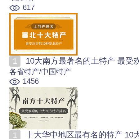
617
10大南方最著名的土特产 最
各省特产/中国特产
1456
十大华中地区最有名的特产 10大最受欢迎的华中土特产