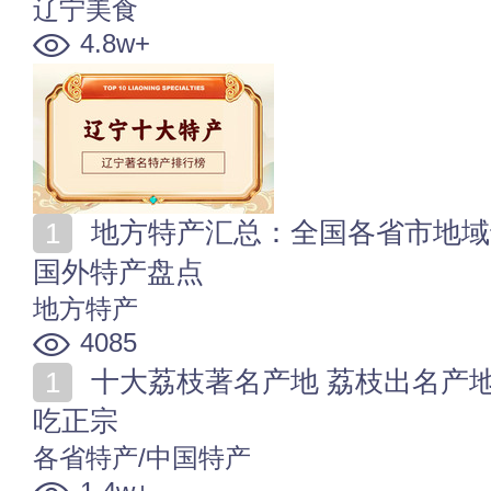
辽宁美食
4.8w+
地方特产汇总：全国各省市地域十大特产 景区特产大全
国外特产盘点
地方特产
4085
十大荔枝著名产地 荔枝出名产地有哪些 荔枝哪里的好
吃正宗
各省特产/中国特产