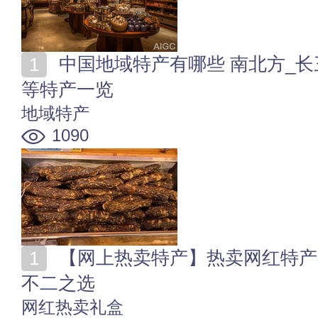
中国地域特产有哪些 南北方_长三角_珠三角_行政七区
等特产一览
地域特产
1090
【网上热卖特产】热卖网红特产礼盒大盘点 节日送礼的
不二之选
网红热卖礼盒