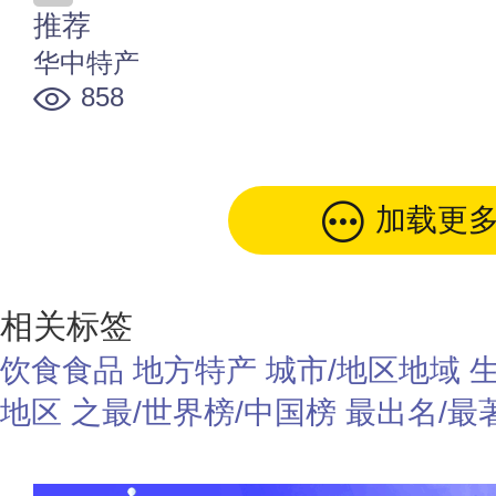
推荐
华中特产
858
加载更
相关标签
饮食食品
地方特产
城市/地区地域
生