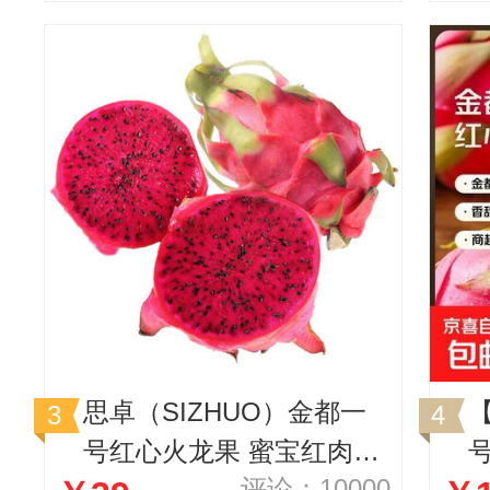
思卓（SIZHUO）金都一
号红心火龙果 蜜宝红肉火
评论：10000