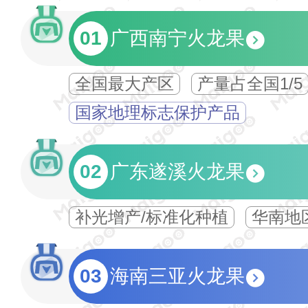
01
广西南宁火龙果
全国最大产区
产量占全国1/5
国家地理标志保护产品
02
广东遂溪火龙果
‌补光增产/标准化种植
华南地
03
海南三亚火龙果