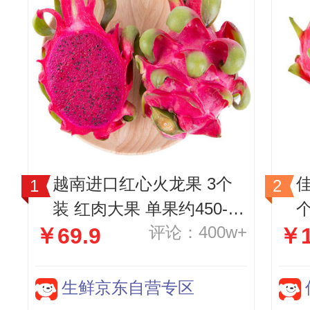
越南进口红心火龙果 3个
装 红肉大果 单果约450-50
个
评论：400w+
￥69.9
￥1
0g 新鲜水果
生鲜京东自营专区