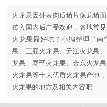
火龙果因外表肉质鳞片像龙鳞而
传入国内后广受欢迎，各地常见
火龙果最好吃？小编整理了南
果、三亚火龙果、元江火龙果、
龙果、赛罕火龙果、金东火龙果
火龙果等十大优质火龙果产地，
火龙果的地方及相关内容吧。