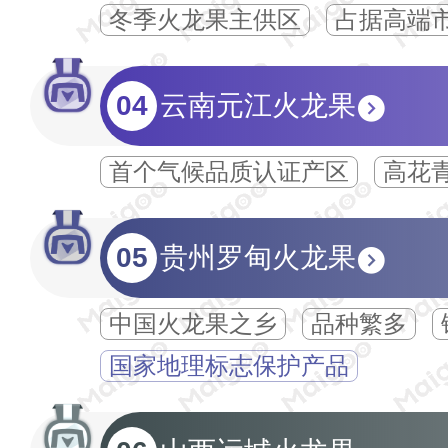
冬季火龙果主供区
占据高端
04
云南元江火龙果
首个气候品质认证产区
高花
05
贵州罗甸火龙果
中国火龙果之乡
品种繁多
国家地理标志保护产品