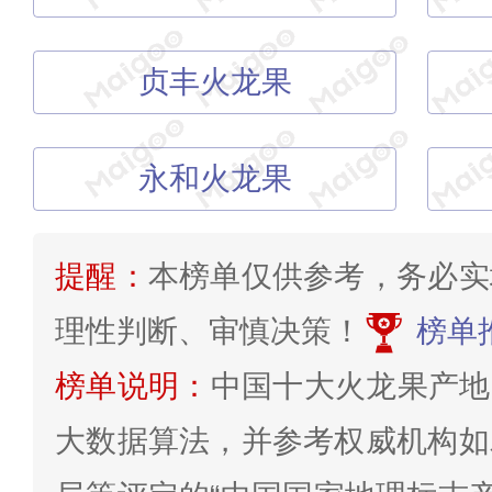
贞丰火龙果
永和火龙果
提醒：
本榜单仅供参考，务必实
理性判断、审慎决策！
榜单
榜单说明：
中国十大火龙果产地
大数据算法，并参考权威机构如