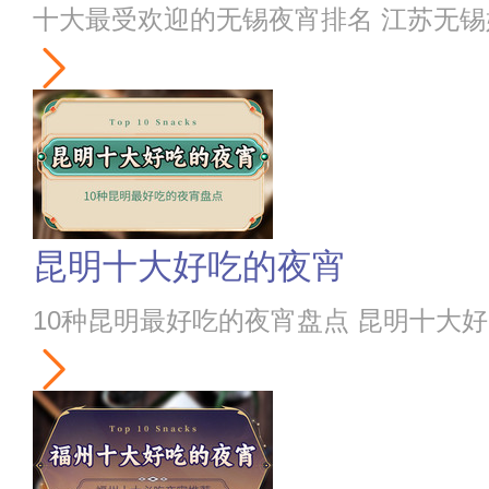
十大最受欢迎的无锡夜宵排名 江苏无锡
昆明十大好吃的夜宵
10种昆明最好吃的夜宵盘点 昆明十大