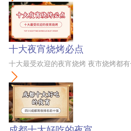
十大夜宵烧烤必点
十大最受欢迎的夜宵烧烤 夜市烧烤都
成都十大好吃的夜宵