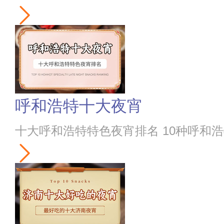
呼和浩特十大夜宵
十大呼和浩特特色夜宵排名 10种呼和