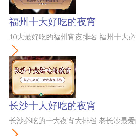
福州十大好吃的夜宵
10大最好吃的福州宵夜排名 福州十大
长沙十大好吃的夜宵
长沙必吃的十大夜宵大排档 老长沙最