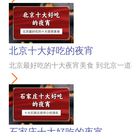
北京十大好吃的夜宵
北京最好吃的十大夜宵美食 到北京一道