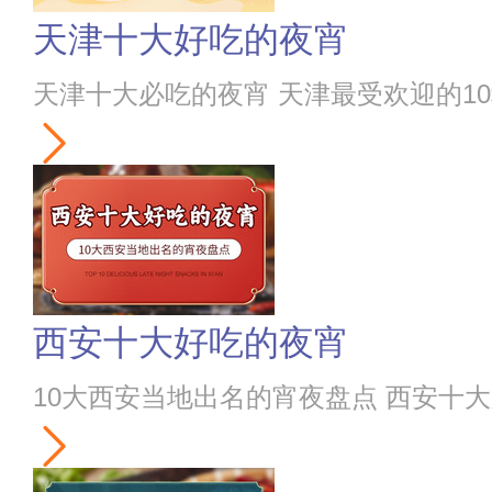
天津十大好吃的夜宵
天津十大必吃的夜宵 天津最受欢迎的1
西安十大好吃的夜宵
10大西安当地出名的宵夜盘点 西安十