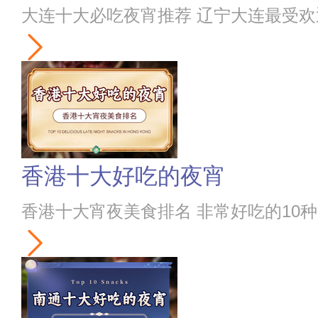
大连十大必吃夜宵推荐 辽宁大连最受欢
香港十大好吃的夜宵
香港十大宵夜美食排名 非常好吃的10