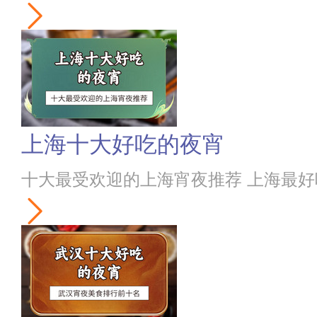
上海十大好吃的夜宵
十大最受欢迎的上海宵夜推荐 上海最好