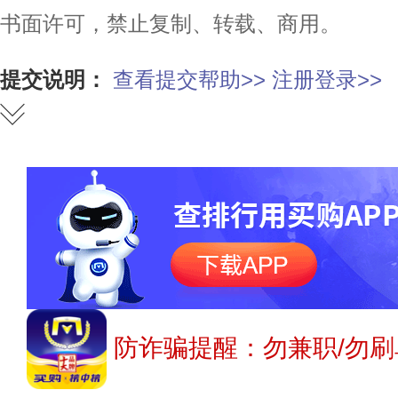
书面许可，禁止复制、转载、商用。
提交说明：
查看提交帮助>>
注册登录>>
防诈骗提醒：勿兼职/勿刷