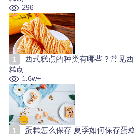
296
西式糕点的种类有哪些？常见西
糕点
1.6w+
蛋糕怎么保存 夏季如何保存蛋