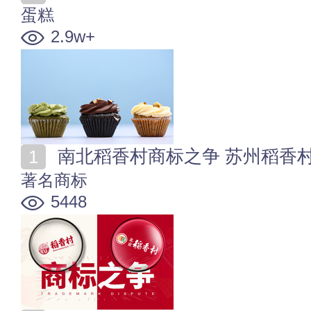
蛋糕
2.9w+
南北稻香村商标之争 苏州稻香
著名商标
5448