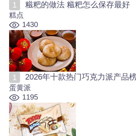
糍粑的做法 糍粑怎么保存最好
糕点
1430
2026年十款热门巧克力派产品
蛋黄派
1195