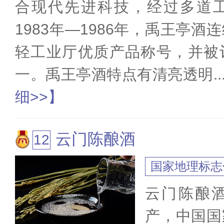
合现代先进科技，经过多道
1983年—1986年，禹王亭
轻工业厅优质产品称号，并被
一。禹王亭酒特点有清亮透明
..
细>>】
云门陈酿酒
国家地理标志
云门陈酿
产，中国国