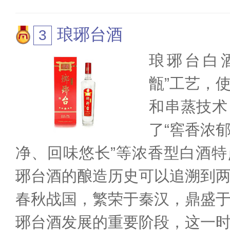
琅琊台酒
琅琊台白
甑”工艺，
和串蒸技术
了“窖香浓
净、回味悠长”等浓香型白酒
琊台酒的酿造历史可以追溯到
春秋战国，繁荣于秦汉，鼎盛
琊台酒发展的重要阶段，这一