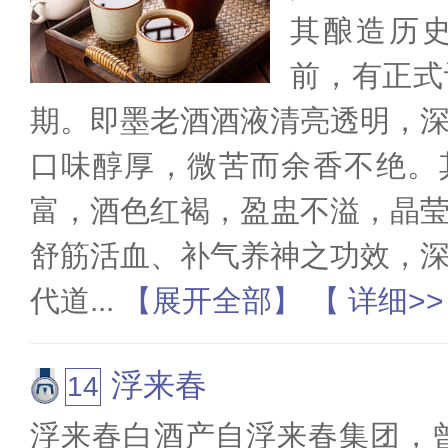
其酿造历史
前，有正式
期。即墨老酒酒液清亮透明，
口味醇厚，微苦而余香不绝。
富，酒色红褐，盈盅不溢，晶
舒筋活血、补气养神之功效，
代道
...
【展开全部】
【 详细>
浮来春
浮来春白酒产自浮来春集团，