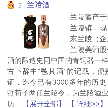
兰陵酒
兰陵酒产于
兰陵镇，现
东兰陵（企
兰陵美酒股
酒的酿造史同中国的青铜器一
古卜辞中“鬯其酒”的记载，
证，迄今已有3000多年的历
哲荀子两任兰陵令，为兰陵酒
历
...
【展开全部】
【 详细>>】