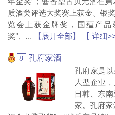
年金奖”；酱香型古贝元酒在第
质酒类评选大奖赛上获金、银
览会上获金牌奖，国蕴产品
奖”、
...
【展开全部】
【 详细>
孔府家酒
孔府家是以
大型企业，
日韩、东南
家。孔府家