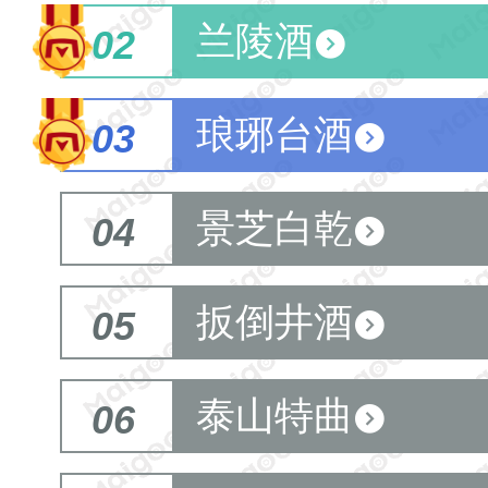
兰陵酒
02
琅琊台酒
03
景芝白乾
04
扳倒井酒
05
泰山特曲
06