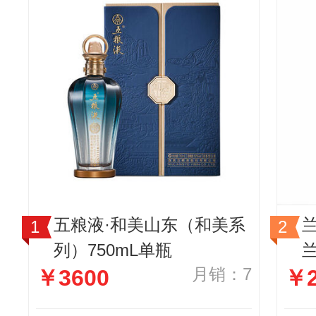
五粮液·和美山东（和美系
列）750mL单瓶
月销：7
￥3600
￥2