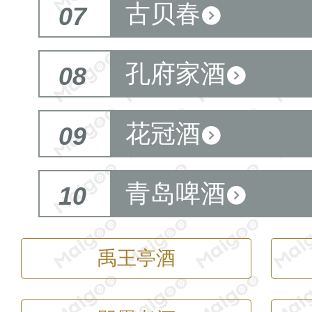
古贝春
07
孔府家酒
08
花冠酒
09
青岛啤酒
10
禹王亭酒