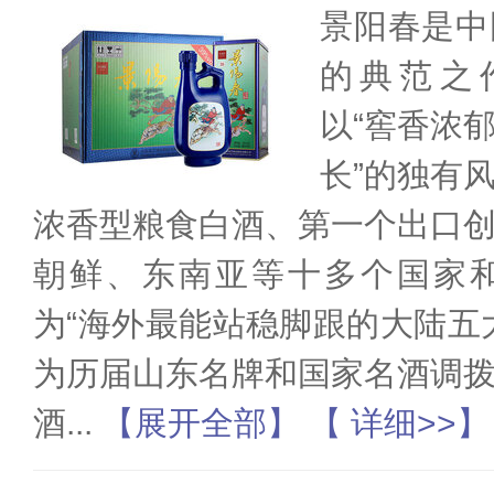
景阳春是中
的典范之作
以“窖香浓
长”的独有
浓香型粮食白酒、第一个出口
朝鲜、东南亚等十多个国家
为“海外最能站稳脚跟的大陆五
为历届山东名牌和国家名酒调
酒
...
【展开全部】
【 详细>>】