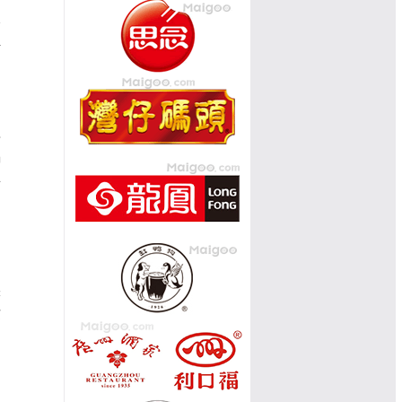
制
香
好
其
馅
年
。
味
芝