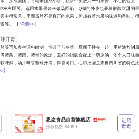
量水，揉成面团，将糯米捏成小饼，在饼中央放入一勺果酱，小心的包上
分钟左右即可。选用水果果酱来做汤圆馅，Q弹的外皮包裹着酸酸甜甜的
汤圆中很常见，里面虽然不是真正的水果，但却有着水果的味道和香味，
果酱等。
【 详细>>】
香辣开胃
猪肺等再加多种调料卤制，切碎了与冬菜、豆腐干拌在一起，用猪油炒制
卤煮猪杂、猪蹄、猪骨的原汤，煮好的汤圆会配上一碗原汤，依个人口味
柔软味鲜，汤汁味香微辣开胃，鲜香可口。心肺汤圆是来自四川省的特色
>>】
思念食品自营旗舰店
进店
逛逛
推荐指数 84090