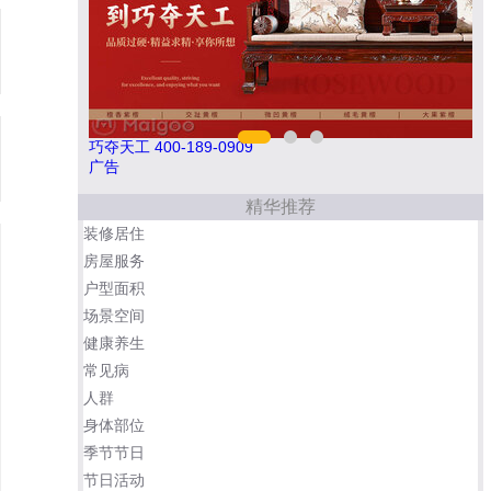
南飞NCNF 0791-88388036
悍
广告
精华推荐
装修居住
房屋服务
户型面积
场景空间
健康养生
常见病
人群
身体部位
季节节日
节日活动