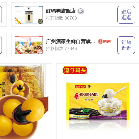
缸鸭狗旗舰店
进店
逛逛
推荐指数 80768
广州酒家生鲜自营旗舰店
巧夺天工 400-189-0909
进店
逛逛
推荐指数 77846