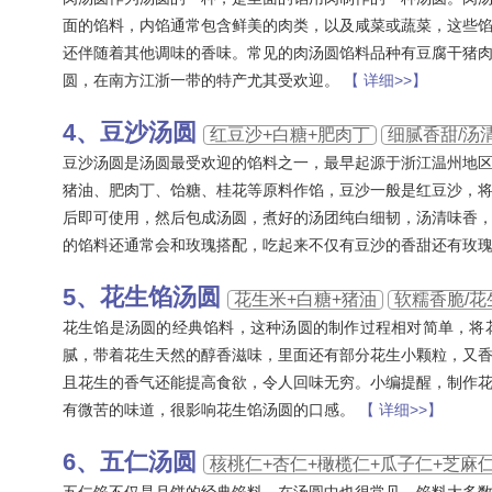
面的馅料，内馅通常包含鲜美的肉类，以及咸菜或蔬菜，这些
还伴随着其他调味的香味。常见的肉汤圆馅料品种有豆腐干猪
圆，在南方江浙一带的特产尤其受欢迎。
【 详细>>】
豆沙汤圆
红豆沙+白糖+肥肉丁
细腻香甜/汤
豆沙汤圆是汤圆最受欢迎的馅料之一，最早起源于浙江温州地
猪油、肥肉丁、饴糖、桂花等原料作馅，豆沙一般是红豆沙，
后即可使用，然后包成汤圆，煮好的汤团纯白细韧，汤清味香
的馅料还通常会和玫瑰搭配，吃起来不仅有豆沙的香甜还有玫
花生馅汤圆
花生米+白糖+猪油
软糯香脆/花
花生馅是汤圆的经典馅料，这种汤圆的制作过程相对简单，将
腻，带着花生天然的醇香滋味，里面还有部分花生小颗粒，又
且花生的香气还能提高食欲，令人回味无穷。小编提醒，制作
有微苦的味道，很影响花生馅汤圆的口感。
【 详细>>】
五仁汤圆
核桃仁+杏仁+橄榄仁+瓜子仁+芝麻