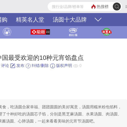
热搜榜
网购
精英名人堂
汤圆十大品牌
中国最受欢迎的10种元宵馅盘点
评论
发布
纠错/删除
版权声明
0
美食，吃汤圆合家幸福、团团圆圆的美好寓意，汤圆用糯米粉包馅料，
理了十种好吃的汤圆芯子馅，分别是黑芝麻汤圆、水果汤圆、肉汤圆、
果酱汤圆、心肺汤圆，一起来看看美味的元宵节汤圆吧。