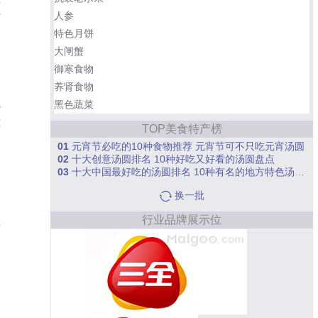
人参
时
特色月饼
汤
大闸蟹
御寒食物
养肾食物
黑色蔬菜
熟
凉
TOP美食特产榜
圆
01
元宵节必吃的10种食物推荐 元宵节可不只吃元宵汤圆
02
十大创意汤圆排名 10种好吃又好看的汤圆盘点
03
十大中国最好吃的汤圆排名 10种有名的地方特色汤圆盘点
换一批
细
行业品牌展示位
而
会