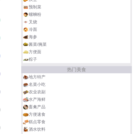
预制菜
螺蛳粉
叉烧
冷面
海参
酱菜/腌菜
方便面
粽子
热门美食
地方特产
名菜小吃
农业农副
水产海鲜
畜禽产品
方便速食
糕点零食
酒水饮料