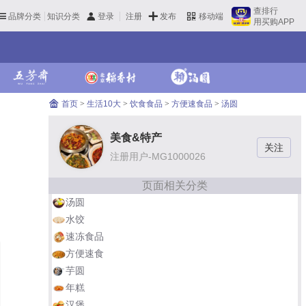
查排行
品牌分类
知识分类
发布
登录
注册
移动端
用买购APP
首页
>
生活10大
>
饮食食品
>
方便速食品
>
汤圆
美食&特产
注册用户-MG1000026
页面相关分类
汤圆
水饺
速冻食品
方便速食
芋圆
年糕
汉堡