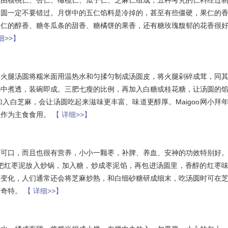
数由核桃仁、杏仁、橄榄仁、瓜子仁、芝麻仁组成，五种考究的仁料经过
汤圆一定不要错过。月饼中的五仁馅料是冷掉的，甚至有些僵硬，果仁的
果仁的醇香、糖冬瓜条的甜香、糖橘饼的果香，还有糖玫瑰馥郁的花香很
细>>】
。火腿汤圆将糯米面用温热水和匀揉匀制成汤圆皮，将火腿剁碎成茸，同
锅中煮透，装碗即成。三肥七瘦的比例，再加入白糖或桂花糖，让汤圆的
入白芝麻，会让汤圆吃起来滋味更丰富、味道更醇厚。Maigoo网小拜
以作为主食食用。
【 详细>>】
甜可口，而且也很有营养，小小一颗枣，补脾、养血、安神的功效特别好
把红枣泥放入炒锅，加入糖，炒成枣泥馅，再包进汤圆里，香醇的红枣
有变化，人们通常还会将芝麻炒熟，和白细砂糖研成细末，吃汤圆时可在
是奇特。
【 详细>>】