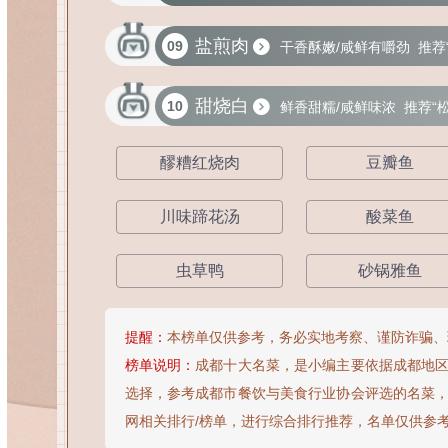
盐煎肉
09
干香酥嫩/咸鲜有嚼劲
推荐
甜烧白
10
鲜香甜糯/咸鲜味浓
推荐“
醪糟红烧肉
豆瓣鱼
川味蹄花汤
酸菜鱼
虫草鸭
砂锅雅鱼
提醒：
本榜单仅供参考，务必实地考察、谨防诈骗、
榜单说明：
成都十大名菜，是小编主要依据成都地
选择，参考成都市餐饮与美食行业协会评选的名菜
网相关排行/榜单，进行综合排行推荐，名单仅供参