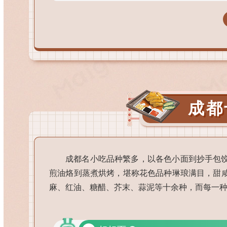
成都
成都名小吃品种繁多，以各色小面到抄手包
煎油烙到蒸煮烘烤，堪称花色品种琳琅满目，甜
麻、红油、糖醋、芥末、蒜泥等十余种，而每一