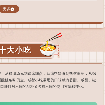
更多
十大小吃
饺；从糕团汤元到筵席细点；从凉抖冷食到热饮羹汤；从锅
咸酸辣各味俱全。成都小吃常用的口味就有香甜、咸甜、椒
种口味针对不同的品种又各有不同的使用方法和变化。