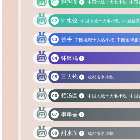
担担面
01
中国地域十大名小吃
中国
钟水饺
02
中国地域十大名小吃
中国金牌
抄手
03
中国地域十大名小吃
中国金牌旅
钵钵鸡
04
三大炮
05
成都市名小吃
赖汤圆
06
中国地域十大名小吃
中国
串串香
07
甜水面
08
成都市名小吃