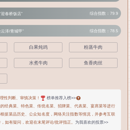
综合指数：79.9
“迎春桥饭店”
综合指数：78.5
松云泽/青城甲”
白果炖鸡
粉蒸牛肉
水煮牛肉
鱼香肉丝
理性判断、审慎决策！
榜单推荐入榜>>
区的经典菜、特色菜、传统名菜、招牌菜、代表菜、宴席菜等进行
，根据菜品历史、公众知名度，网络关注指数等情况，并参考互联
考，如有疑问，欢迎在末尾评论/批评指正。
为我喜欢的投票>>