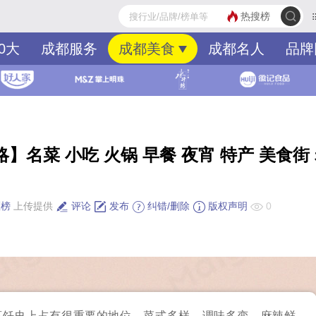
热搜榜
0大
成都服务
成都美食
成都名人
品牌
】名菜 小吃 火锅 早餐 夜宵 特产 美食街
区榜
上传提供
评论
发布
纠错/删除
版权声明
0
烹饪史上占有很重要的地位，菜式多样、调味多变、麻辣鲜