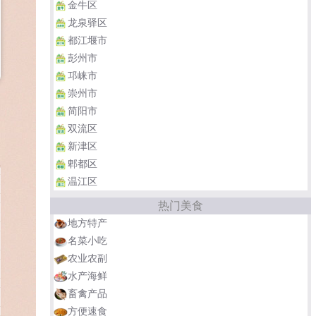
金牛区
龙泉驿区
都江堰市
彭州市
邛崃市
崇州市
简阳市
双流区
新津区
郫都区
温江区
热门美食
地方特产
名菜小吃
农业农副
水产海鲜
畜禽产品
方便速食