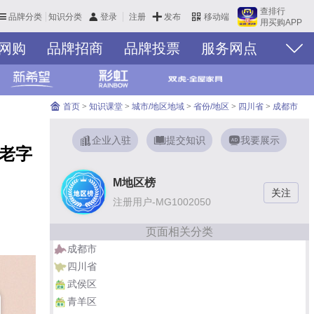
查排行
品牌分类
知识分类
发布
登录
注册
移动端
用买购APP
网购
品牌招商
品牌投票
服务网点
我想代理
首页
>
知识课堂
>
城市/地区地域
>
省份/地区
>
四川省
>
成都市
企业入驻
提交知识
我要展示
 老字
M地区榜
注册用户-MG1002050
页面相关分类
成都市
四川省
武侯区
青羊区