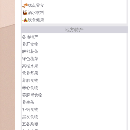
糕点零食
酒水饮料
饮食健康
地方特产
各地特产
养肝食物
解郁花茶
绿色蔬菜
高端水果
营养坚果
养肺食物
养心食物
养脾胃食物
养生茶
补钙食物
黑发食物
五谷杂粮