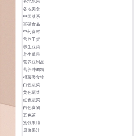
各地水果
各地美食
中国菜系
富硒食品
中药食材
营养干货
养生豆类
养生瓜果
营养豆制品
营养冲调粉
根薯类食物
白色蔬菜
黄色蔬菜
红色蔬菜
白色食物
五色茶
蜜饯果脯
原浆果汁