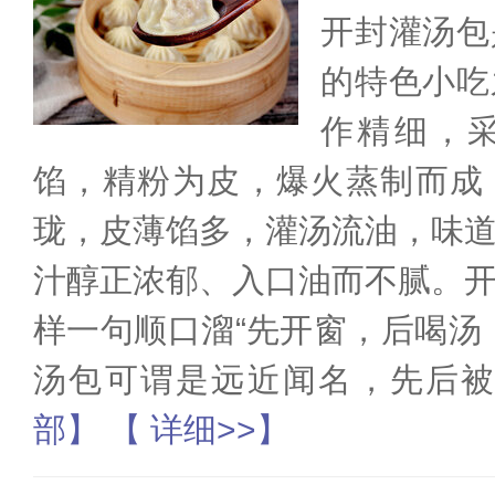
开封灌汤包
的特色小吃
作精细，
馅，精粉为皮，爆火蒸制而成
珑，皮薄馅多，灌汤流油，味
汁醇正浓郁、入口油而不腻。
样一句顺口溜“先开窗，后喝汤
汤包可谓是远近闻名，先后被
部】
【 详细>>】