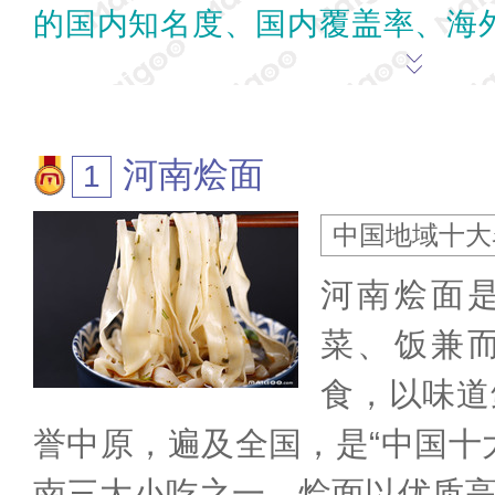
的国内知名度、国内覆盖率、海
等情况，并参考权威机构如政府
等评定的“中华名小吃”、“河南名
河南烩面
吃”、“中国地域十大名小吃”、
中国地域十大
会评选的“中国旅游金牌小吃”和
河南烩面
的十三道美食”名单，再结合其他
菜、饭兼
进行综合排行推荐，名单仅供参
食，以味道
末尾评论/批评指正。
为我喜欢的
誉中原，遍及全国，是“中国十
南三大小吃之一。烩面以优质