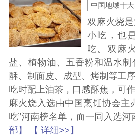
中国地域十大
双麻火烧是
小吃，也
吃。双麻
盐、植物油、五香粉和温水制
酥、制面皮、成型、烤制等工
吃时配上油茶，口感酥焦，可
麻火烧入选由中国烹饪协会主
吃”河南榜名单，而一同入选河
部】
【 详细>>】