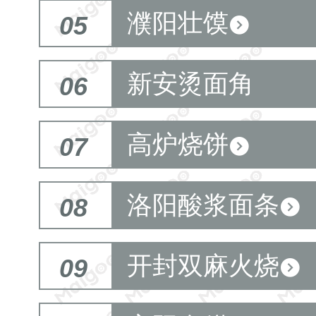
濮阳壮馍
05
新安烫面角
06
高炉烧饼
07
洛阳酸浆面条
08
开封双麻火烧
09