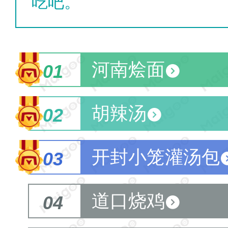
吃吧。
河南烩面
01
胡辣汤
02
开封小笼灌汤包
03
道口烧鸡
04