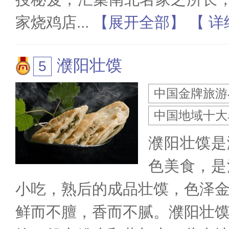
家烧鸡店
...
【展开全部】
【 详
濮阳壮馍
中国金牌旅游
中国地域十大
濮阳壮馍是
色美食，是
小吃，熟后的成品壮馍，色泽
鲜而不膻，香而不腻。濮阳壮