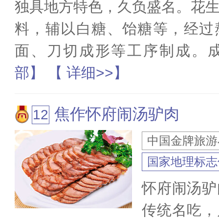
独具地方特色，久负盛名。花
料，辅以白糖、饴糖等，经过
面、刀切成形等工序制成。
部】
【 详细>>】
焦作怀府闹汤驴肉
中国金牌旅游
国家地理标志
怀府闹汤驴
传统名吃，