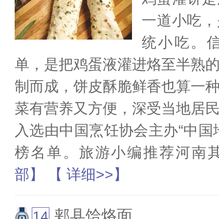
一道小吃，
统小吃。
单，是把鸡蛋液灌进烙至半熟
制而成，饼皮酥脆鲜香也算一
菜有营养又方便，深受当地居
入选由中国烹饪协会主办“中国
榜名单。旅游小编推荐河南
部】
【 详细>>】
郏县饸烙面