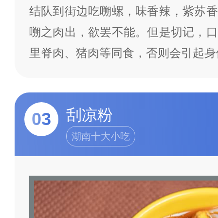
结队到街边吃嗍螺，味香辣，紫苏香
嗍之肉出，欲罢不能。但是切记，口
里脊肉、猪肉等同食，否则会引起
刮凉粉
03
湖南十大小吃