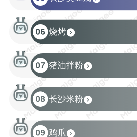
06
烧烤
07
猪油拌粉
08
长沙米粉
09
鸡爪