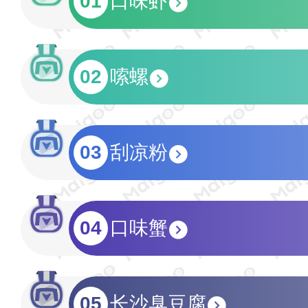
01
口味虾
02
嗦螺
03
刮凉粉
04
口味蟹
05
长沙臭豆腐