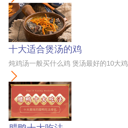
十大适合煲汤的鸡
炖鸡汤一般买什么鸡 煲汤最好的10大