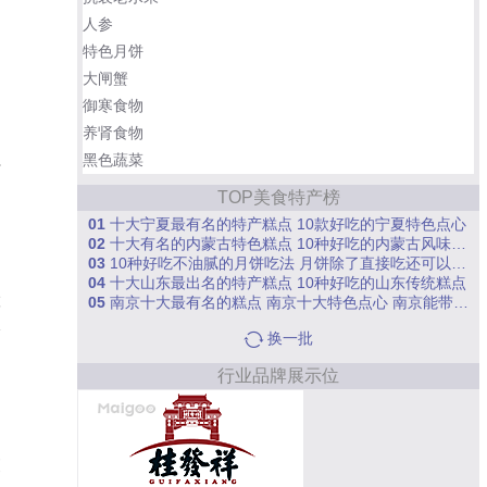
人参
特色月饼
大闸蟹
御寒食物
养肾食物
黑色蔬菜
于
、
TOP美食特产榜
01
十大宁夏最有名的特产糕点 10款好吃的宁夏特色点心
02
十大有名的内蒙古特色糕点 10种好吃的内蒙古风味糕点
03
10种好吃不油腻的月饼吃法 月饼除了直接吃还可以怎么吃
04
十大山东最出名的特产糕点 10种好吃的山东传统糕点
05
南京十大最有名的糕点 南京十大特色点心 南京能带走的糕点
麻
香
换一批
行业品牌展示位
。
更