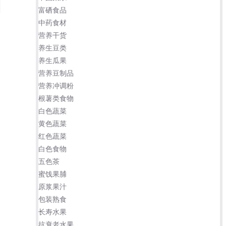
富硒食品
中药食材
营养干货
养生豆类
养生瓜果
营养豆制品
营养冲调粉
根薯类食物
白色蔬菜
黄色蔬菜
红色蔬菜
白色食物
五色茶
蜜饯果脯
原浆果汁
包装熟食
长寿水果
抗衰老水果