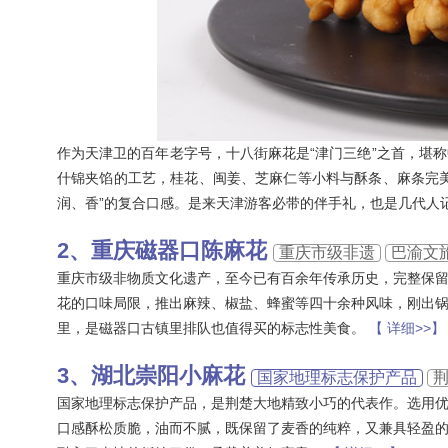
作为天津卫的百年老字号，十八街麻花是“津门三绝”之首，堪
什锦夹馅的工艺，桂花、闽姜、芝麻仁等小料与酥条、麻条完
润、香”的复合口感。是来天津游客必带的伴手礼，也是几代人
重庆磁器口陈麻花
重庆市级非遗
巴渝文
重庆市级非物质文化遗产，至今已有百余年传承历史，完整保
花的口味局限，推出麻辣、椒盐、蜂蜜等四十余种风味，刚出
里，是磁器口古镇里排队也值得买的标志性美食。
【 详细>>】
‌湖北崇阳小麻花
国家地理标志保护产品
国家地理标志保护产品，是荆楚大地精致小巧的代表作。选用
口感酥松质脆，油而不腻，既保留了麦香的纯粹，又兼具轻盈