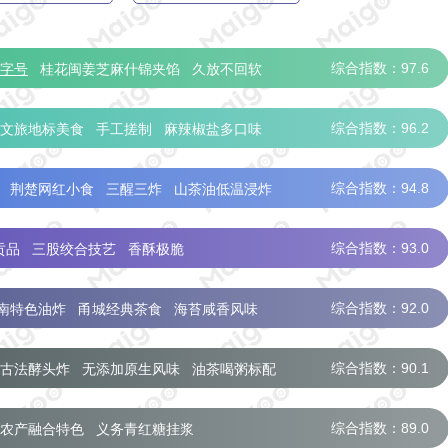
综合指数：97.6
字号
桂花闽姜芝麻什锦夹馅
久放不回软
综合指数：96.2
文旅地标美食
手工搓制
麻辣椒盐多口味
综合指数：94.8
荆楚网红小食
三醒三炸
山茶油低温浸炸
综合指数：93.0
贡品
三股绞合技艺
香酥极脆
综合指数：92.0
南特色油炸
甬城经典茶食
海苔咸香风味
综合指数：90.1
古法酵头炸
无添加原生风味
油茶喝粥标配
综合指数：89.0
农产融合特色
义务青红糖挂浆