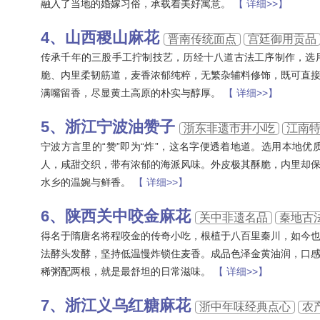
融入了当地的婚嫁习俗，承载着美好寓意。
【 详细>>】
山西稷山麻花
晋南传统面点
宫廷御用贡品
传承千年的三股手工拧制技艺，历经十八道古法工序制作，选
脆、内里柔韧筋道，麦香浓郁纯粹，无繁杂辅料修饰，既可直
满嘴留香，尽显黄土高原的朴实与醇厚。
【 详细>>】
‌浙江宁波油赞子
浙东非遗市井小吃
江南
宁波方言里的“赞”即为“炸”，这名字便透着地道。选用本地
人，咸甜交织，带有浓郁的海派风味。外皮极其酥脆，内里却
水乡的温婉与鲜香。
【 详细>>】
‌陕西关中咬金麻花
关中非遗名品
秦地古
得名于隋唐名将程咬金的传奇小吃，根植于八百里秦川，如今
法酵头发酵，坚持低温慢炸锁住麦香。成品色泽金黄油润，口
稀粥配两根，就是最舒坦的日常滋味。
【 详细>>】
浙江义乌红糖麻花
浙中年味经典点心
农