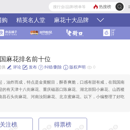
热搜榜
网购
精英名人堂
麻花十大品牌
全国麻花排名前十位
提供
评论
发布
纠错/删除
版权声明
0
起，油炸而成，特点是金黄醒目，酥香爽脆，口感有甜有咸，在我国南
迎的有天津十八街麻花、重庆磁器口陈麻花、‌湖北崇阳小麻花、山西稷
、南昌石头街麻花、河南汝阳麻花、北京蜜麻花。以下，小编整理了好吃
关注榜
得票榜