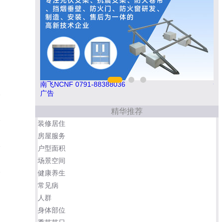
悍马HORSE 400-012-6012
驴
广告
精华推荐
装修居住
房屋服务
户型面积
场景空间
健康养生
常见病
人群
身体部位