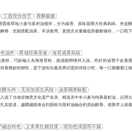
三股绞合技艺
香酥极脆
用晋南旱地小麦与菜籽油慢炸，分为咸香、原味甜两大经典风味。外皮
接解馋，也能搭配油茶、羊汤食用。更因含水量极低而极耐储存，一口咬
特色油炸
甬城经典茶食
海苔咸香风味
优质麦粉，巧妙融入东海海苔粉，搓成细辫绕环入油。炸好的油赞子金黄
保持着微妙的韧性，是宁波街头最具辨识度的传统小吃，每一口都藏着江
法酵头炸
无添加原生风味
油茶喝粥标配
也入选了当地非物质文化遗产名录。精选关中冬小麦与纯香菜籽油，沿用
感扎实筋道，越嚼越能体会到面粉与菜籽油融合的原始醇香。老陕早上就
产融合特色
义务青红糖挂浆
琥珀色泽甜而不腻