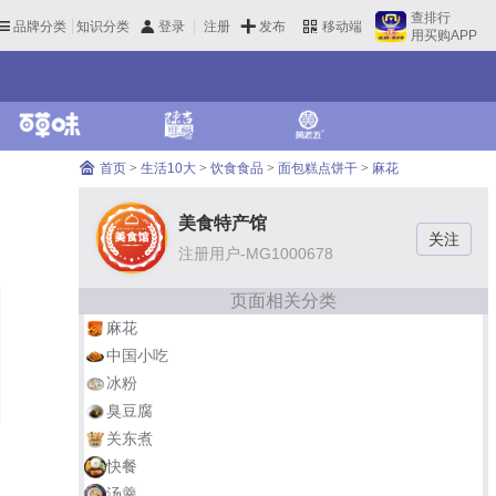
查排行
品牌分类
知识分类
发布
登录
注册
移动端
用买购APP
首页
>
生活10大
>
饮食食品
>
面包糕点饼干
>
麻花
美食特产馆
注册用户-MG1000678
页面相关分类
麻花
中国小吃
冰粉
臭豆腐
关东煮
快餐
汤羹