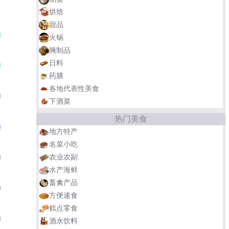
烘焙
甜品
天津十八街麻花
01
火锅
腌制品
日料
北京蜜麻花（糖耳朵）
02
药膳
各地代表性美食
‌浙江宁波油赞子
03
下酒菜
热门美食
南昌石头街麻花
04
地方特产
名菜小吃
山西稷山麻花
农业农副
05
水产海鲜
畜禽产品
商丘麻花
06
方便速食
糕点零食
‌湖北崇阳小麻花
07
酒水饮料