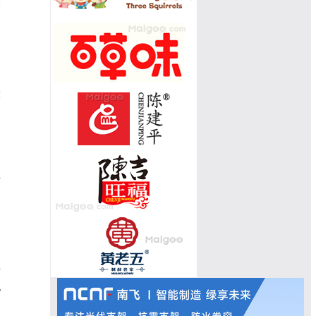
香
中
大
是
打
中
饴
北