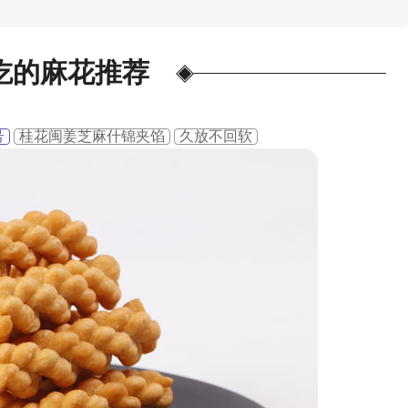
吃的麻花推荐
号
桂花闽姜芝麻什锦夹馅
久放不回软