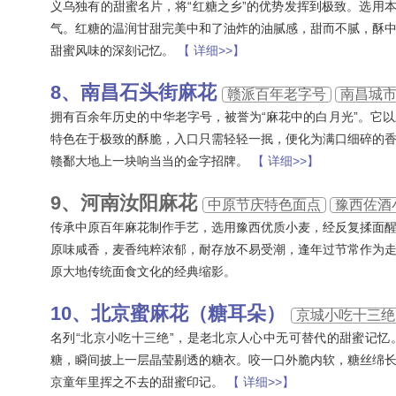
义乌独有的甜蜜名片，将“红糖之乡”的优势发挥到极致。选用
气。红糖的温润甘甜完美中和了油炸的油腻感，甜而不腻，酥
甜蜜风味的深刻记忆。
【 详细>>】
南昌石头街麻花
赣派百年老字号
南昌城
拥有百余年历史的中华老字号，被誉为“麻花中的白月光”。它
特色在于极致的酥脆，入口只需轻轻一抿，便化为满口细碎的
赣鄱大地上一块响当当的金字招牌。
【 详细>>】
河南汝阳麻花
中原节庆特色面点
豫西佐酒
传承中原百年麻花制作手艺，选用豫西优质小麦，经反复揉面
原味咸香，麦香纯粹浓郁，耐存放不易受潮，逢年过节常作为
原大地传统面食文化的经典缩影。
北京蜜麻花（糖耳朵）
京城小吃十三绝
名列“北京小吃十三绝”，是老北京人心中无可替代的甜蜜记忆
糖，瞬间披上一层晶莹剔透的糖衣。咬一口外脆内软，糖丝绵
京童年里挥之不去的甜蜜印记。
【 详细>>】