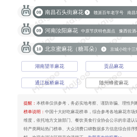
琥珀色泽甜而不腻
南昌石头街麻花
08
赣派百年老字号
南昌
河南汝阳麻花
09
中原节庆特色面点
豫西佐酒
北京蜜麻花（糖耳朵）
10
京城小吃十三
湖南望羊麻花
贡品麻花
通江板桥麻花
随州蜂蜜麻花
提醒：
本榜单仅供参考，务必实地考察、谨防诈骗、理性判
榜单说明：
中国十大好吃麻花榜单，综合参考各地麻花市场
维度，依托地方文旅部门、餐饮美食行业协会公示的非遗认
特产类网站热门榜单、大众消费口碑数据多方信息综合排序