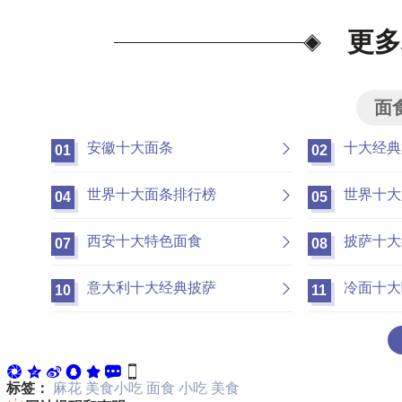
更多
面
安徽十大面条
十大经典
01
02
世界十大面条排行榜
世界十大
04
05
西安十大特色面食
披萨十大
07
08
意大利十大经典披萨
冷面十大
10
11
标签：
麻花
美食小吃
面食
小吃
美食