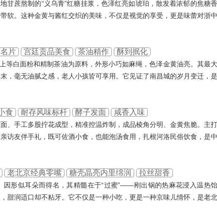
本地甘蔗熬制的“义乌青”红糖挂浆，色泽红亮如琥珀，散发着浓郁的焦糖
中带软。这种金黄与酱红交织的美味，不仅是视觉的享受，更是味蕾对浙
市名片
宫廷贡品美食
茶油精作
酥到抿化
以上等白面粉和精制茶油为原料，外形小巧如麻绳，色泽金黄油亮。其最
香末，毫无油腻之感，老人小孩皆可享用。它见证了南昌城的岁月变迁，
小食
耐存风味标杆
酵子发面
咸香入味
醒面、手工多股拧花成型，精准控温炸制，成品棱角分明、金黄焦脆。主
走亲访友伴手礼，既可佐酒小食，也能泡汤食用，扎根河洛民俗饮食，是
老北京经典零嘴
糖壳晶亮内里绵润
拉丝甜香
。因形似耳朵而得名，其精髓在于“过蜜”——刚出锅的热麻花浸入温热
长，甜润适口却不粘牙。它不仅是一种小吃，更是一种京味儿情怀，是老