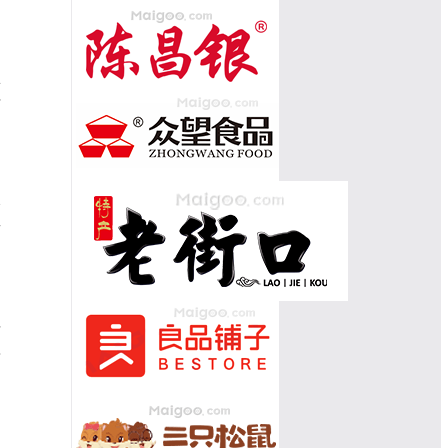
酥
下
诱
南
古
着