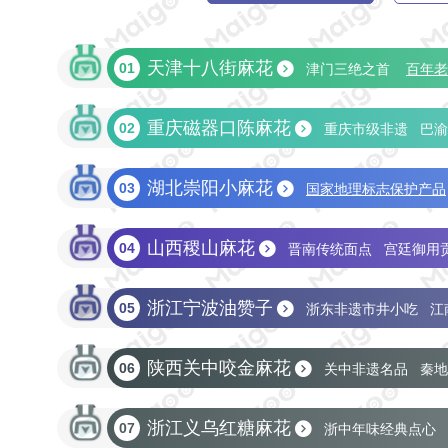
天津十八街麻花
01
津门三绝之首
百年老
重庆磁器口陈麻花
02
重庆市级非遗
巴渝
‌湖北崇阳小麻花
03
国家地理标志保护产品
山西稷山麻花
04
晋南传统面点
宫廷御用
‌浙江宁波油赞子
05
浙东非遗市井小吃
江
‌陕西关中咬金麻花
06
关中非遗名品
秦地
浙江义乌红糖麻花
07
浙中年味经典点心