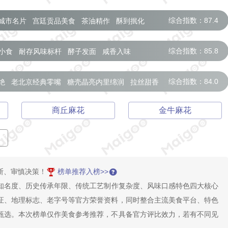
综合指数：87.4
城市名片
宫廷贡品美食
茶油精作
酥到抿化
综合指数：85.8
小食
耐存风味标杆
酵子发面
咸香入味
综合指数：84.0
绝
老北京经典零嘴
糖壳晶亮内里绵润
拉丝甜香
商丘麻花
金牛麻花
断、审慎决策！
榜单推荐入榜>>
知名度、历史传承年限、传统工艺制作复杂度、风味口感特色四大核心
证、地理标志、老字号等官方荣誉资料，同时整合主流美食平台、特色
甄选。本次榜单仅作美食参考推荐，不具备官方评比效力，若有不同见