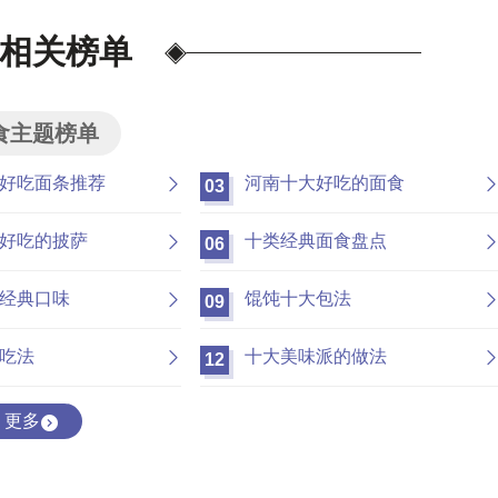
相关榜单
食主题榜单
好吃面条推荐
河南十大好吃的面食
03
南飞NCNF 0791-88388036
好吃的披萨
十类经典面食盘点
06
经典口味
馄饨十大包法
09
吃法
十大美味派的做法
12
更多