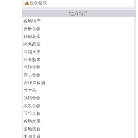
饮食健康
贡品麻花
08
地方特产
各地特产
养肝食物
重庆磁器口陈麻花
09
解郁花茶
绿色蔬菜
金牛麻花
10
高端水果
营养坚果
浙江义乌红糖麻花
通江板桥麻花
养肺食物
养心食物
养脾胃食物
养生茶
补钙食物
黑发食物
五谷杂粮
各地水果
各地美食
中国菜系