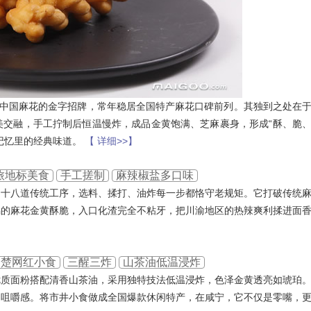
称中国麻花的金字招牌，常年稳居全国特产麻花口碑前列。其独到之处在
美交融，手工拧制后恒温慢炸，成品金黄饱满、芝麻裹身，形成“酥、脆
记忆里的经典味道。
【 详细>>】
旅地标美食
手工搓制
麻辣椒盐多口味
留十八道传统工序，选料、揉打、油炸每一步都恪守老规矩。它打破传统
锅的麻花金黄酥脆，入口化渣完全不粘牙，把川渝地区的热辣爽利揉进面
荆楚网红小食
三醒三炸
山茶油低温浸炸
优质面粉搭配清香山茶油，采用独特技法低温浸炸，色泽金黄透亮如琥珀
的咀嚼感。将市井小食做成全国爆款休闲特产，在咸宁，它不仅是零嘴，