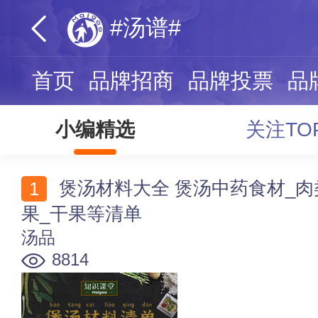
#汤谱#
首页
品牌招商
品牌投票
品
小编精选
关注TO
煲汤材料大全 煲汤中药食材_肉类_蔬菜_菌菇_豆类_水
果_干果等清单
汤品
8814