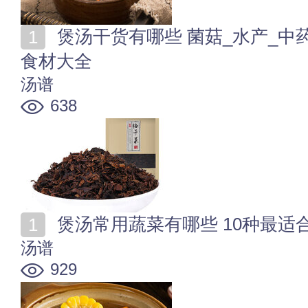
煲汤干货有哪些 菌菇_水产_中药食材_干菜等煲汤干货
食材大全
汤谱
638
煲汤常用蔬菜有哪些 10种最适
汤谱
929