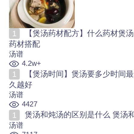
【煲汤药材配方】什么药材煲汤好？煲汤药材功效 煲汤
药材搭配
汤谱
4.2w+
【煲汤时间】煲汤要多少时间最有营养？ 煲汤是不是越
久越好
汤谱
4427
煲汤和炖汤的区别是什么 煲汤
汤谱