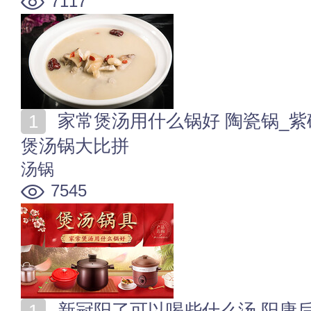
7117
家常煲汤用什么锅好 陶瓷锅_紫砂锅_珐琅锅_玻璃锅等
煲汤锅大比拼
汤锅
7545
新冠阳了可以喝些什么汤 阳康