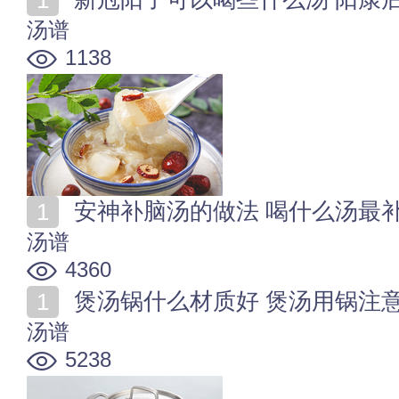
汤谱
1138
安神补脑汤的做法 喝什么汤最
汤谱
4360
煲汤锅什么材质好 煲汤用锅注
汤谱
5238