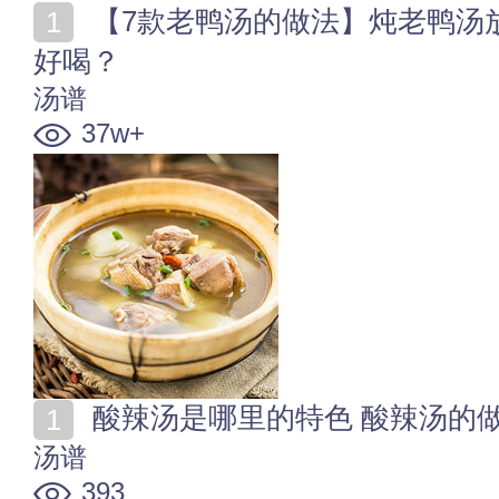
【7款老鸭汤的做法】炖老鸭汤放什么材料 鸭汤怎么炖
好喝？
汤谱
37w+
酸辣汤是哪里的特色 酸辣汤的
汤谱
393