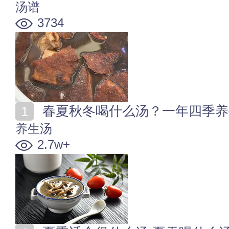
汤谱
3734
春夏秋冬喝什么汤？一年四季养
养生汤
2.7w+