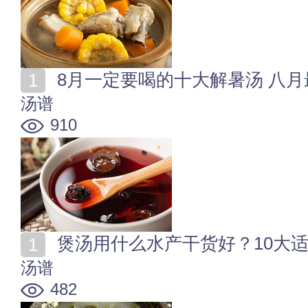
8月一定要喝的十大解暑汤 八月
汤谱
910
煲汤用什么水产干货好？10大
汤谱
482