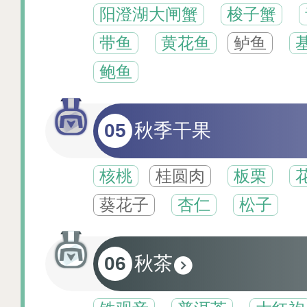
阳澄湖大闸蟹
梭子蟹
带鱼
黄花鱼
鲈鱼
鲍鱼
05
秋季干果
核桃
桂圆肉
板栗
葵花子
杏仁
松子
06
秋茶