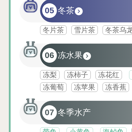
05
冬茶
冬片茶
雪片茶
冬茶乌
06
冻水果
冻梨
冻柿子
冻花红
冻葡萄
冻苹果
冻香蕉
07
冬季水产
带鱼
小黄鱼
海鲈鱼