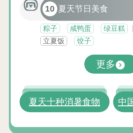
10
夏天节日美食
粽子
咸鸭蛋
绿豆糕
立夏饭
饺子
更多
夏天十种消暑食物
中