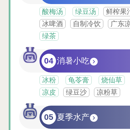
酸梅汤
绿豆汤
鲜榨果
冰啤酒
自制冷饮
广东
绿茶
04
消暑小吃
冰粉
龟苓膏
烧仙草
凉皮
绿豆沙
凉粉草
05
夏季水产