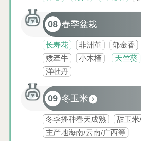
08
春季盆栽
长寿花
非洲堇
郁金香
矮牵牛
小木槿
天竺葵
洋牡丹
09
冬玉米
冬季播种春天成熟
甜玉米
主产地海南/云南/广西等