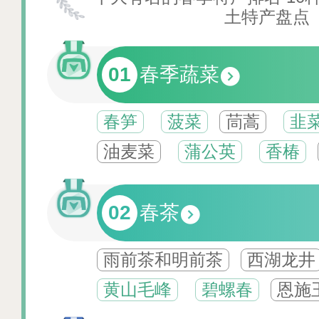
土特产盘点
01
春季蔬菜
春笋
菠菜
茼蒿
韭
油麦菜
蒲公英
香椿
02
春茶
雨前茶和明前茶
西湖龙井
黄山毛峰
碧螺春
恩施