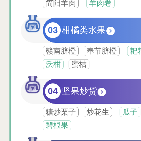
简阳羊肉
羊肉卷
03
柑橘类水果
赣南脐橙
奉节脐橙
耙
沃柑
蜜桔
04
坚果炒货
糖炒栗子
炒花生
瓜子
碧根果