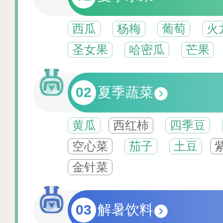
西瓜
杨梅
葡萄
火
圣女果
哈密瓜
芒果
02
夏季蔬菜
黄瓜
西红柿
四季豆
空心菜
茄子
土豆
金针菜
03
解暑饮料