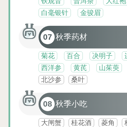
铁观音
普洱茶
大红袍
白毫银针
金骏眉
07
秋季药材
菊花
百合
决明子
西洋参
黄芪
山茱萸
北沙参
桑叶
08
秋季小吃
‌大闸蟹
‌桂花酒
‌菱角