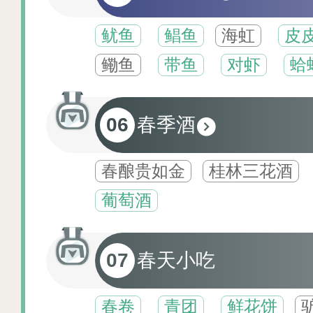
鱿鱼
鲳鱼
海虹
皮
鳓鱼
带鱼
对虾
蛤
06
春季酒
春酿贵如金
桂林三花酒
葡萄酒
07
春天小吃
春卷
青团
鲜花饼