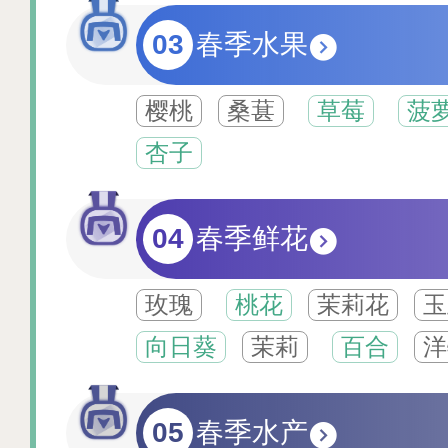
03
春季水果
樱桃
桑葚
草莓
菠
杏子
04
春季鲜花
玫瑰
桃花
茉莉花
玉
向日葵
茉莉
百合
洋
05
春季水产