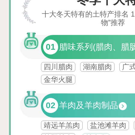
十大冬天特有的土特产排名 1
物”推荐
01
腊味系列(腊肉、腊
四川腊肉
湖南腊肉
广
金华火腿
02
羊肉及羊肉制品
靖远羊羔肉
盐池滩羊肉