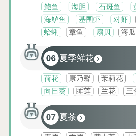
鲍鱼
海胆
石斑鱼
海鲈鱼
基围虾
对虾
蛤蜊
章鱼
扇贝
海瓜
06
夏季鲜花
荷花
康乃馨
茉莉花
向日葵
睡莲
兰花
三
07
夏茶