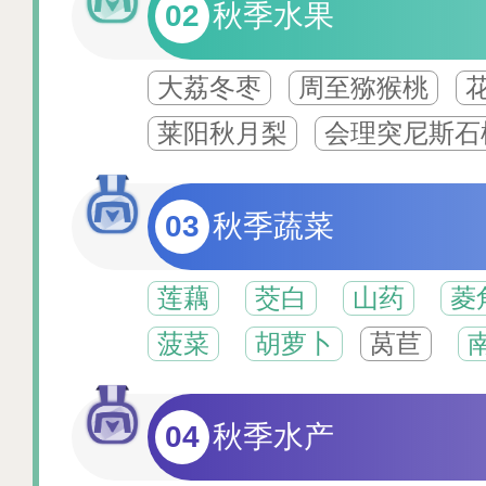
02
秋季水果
大荔冬枣
周至猕猴桃
莱阳秋月梨
会理突尼斯石
03
秋季蔬菜
莲藕
茭白
山药
菱
菠菜
胡萝卜
莴苣
04
秋季水产