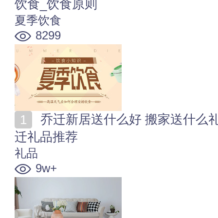
饮食_饮食原则
夏季饮食
8299
乔迁新居送什么好 搬家送什么礼物好 实用又吉利的乔
迁礼品推荐
礼品
9w+