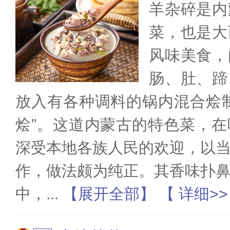
羊杂碎是内
菜，也是大
风味美食，
肠、肚、蹄
放入有各种调料的锅内混合烩
烩”。这道内蒙古的特色菜，
深受本地各族人民的欢迎，以
作，做法颇为纯正。其香味扑
中，
...
【展开全部】
【 详细>