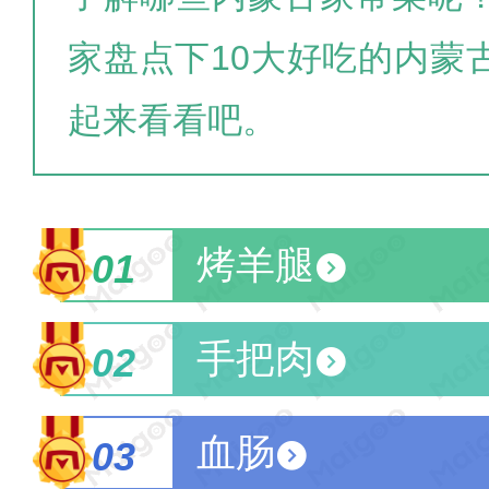
家盘点下10大好吃的内蒙
起来看看吧。
烤羊腿
01
手把肉
02
血肠
03