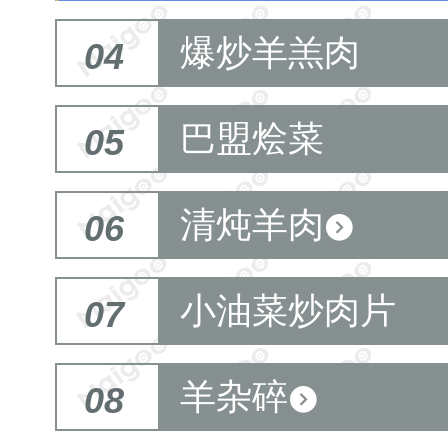
爆炒羊羔肉
04
巴盟烩菜
05
清炖羊肉
06
小油菜炒肉片
07
羊杂碎
08