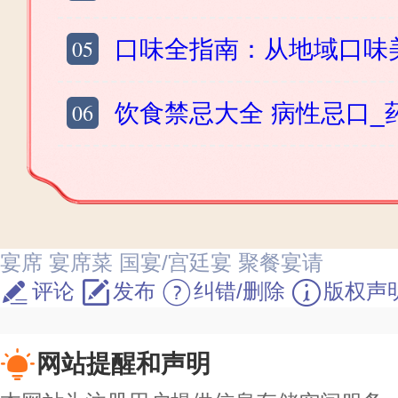
05
口味全指南：从地域口味美食_家常菜_调
06
饮食禁忌大全 病性忌口_药性忌口_相克
宴席
宴席菜
国宴/宫廷宴
聚餐宴请
评论
发布
纠错/删除
版权声
网站提醒和声明