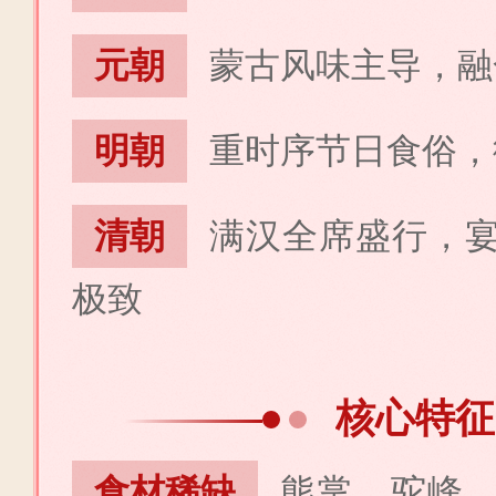
元朝
蒙古风味主导，
融
明朝
重时序节日食俗，
清朝
满汉全席盛行，
极致
核心特征
食材稀缺
熊掌、驼峰