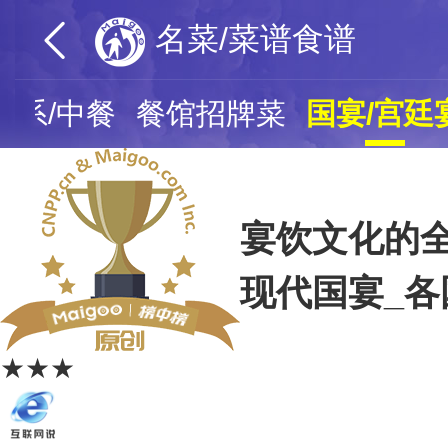
名菜/菜谱食谱
菜系/中餐
餐馆招牌菜
国宴/宫廷
宴饮文化的
现代国宴_各
★★★