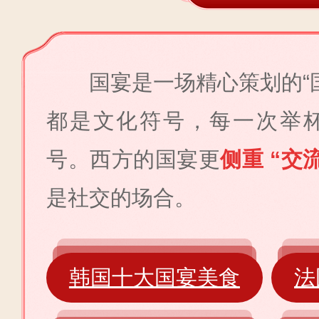
国宴
是一场精心策划的
“
都是文化符号，每一次举
号。
西方的国宴
更
侧重
“
交
是社交的场合。
韩国十大国宴美食
法