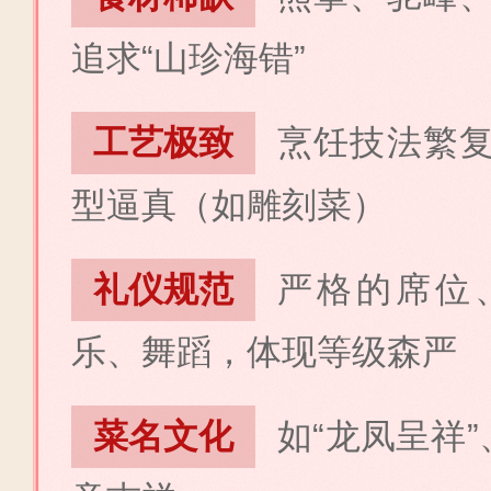
追求“山珍海错”
工艺极致
烹饪技法繁
型逼真（如雕刻菜）
礼仪规范
严格的席位
乐、舞蹈，体现等级森严
菜名文化
如“龙凤呈祥”