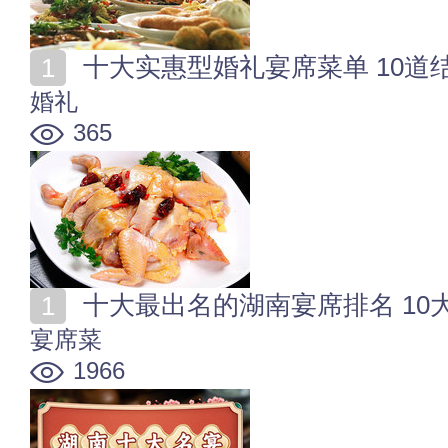
十大实惠型婚礼宴席菜单 10道
婚礼
365
十大最出名的湖南宴席排名 10
宴席菜
1966