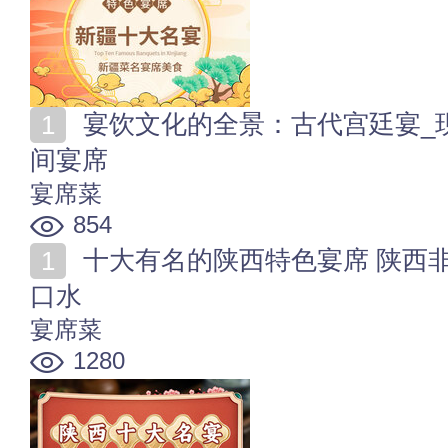
宴饮文化的全景：古代宫廷宴_现代国宴_各国国宴_民
间宴席
宴席菜
854
十大有名的陕西特色宴席 陕西非常好吃的10大名宴 流
口水
宴席菜
1280