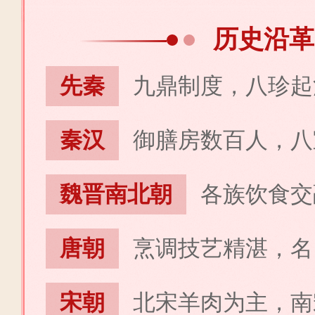
历史沿革
先秦
九鼎制度，八珍起
秦汉
御膳房数百人，八
魏晋南北朝
各族饮食交
唐朝
烹调技艺精湛，名
宋朝
北宋羊肉为主，南