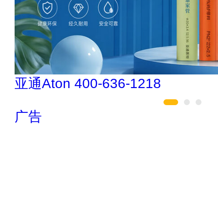
驴充充 0797-966999
广告