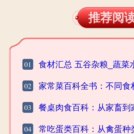
推荐阅
01
食材汇总 五谷杂粮_蔬菜水果_肉禽蛋_水
02
家常菜百科全书：不同食材_风味口感_菜
03
餐桌肉食百科：从家畜到家禽，读懂
04
常吃蛋类百科：从禽蛋种类_产地_吃